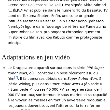
Grendizer : Daikessen!! Daikaijū, est signée Akira Mimori
(三森あきら) et publiée dans le numéro 10 du Bessatsu TV
Land de Tokuma Shoten. Enfin, une suite originale
intitulée Mazinger Kaiser tai Shin Getter Robo (par Moo
Nembyō) figure dans l’ouvrage de référence Fumetsu no
Super Robot Daizen, prolongeant chronologiquement
l’histoire du film avec Koji Kabuto comme protagoniste
principal.
Adaptations en jeu vidéo
Le Dragosaure apparaît surtout dans la série
RPG Super
Robot Wars
, où il constitue un boss récurrent issu du
[
7
]
film
. Il fait ainsi ses débuts dans
Super Robot Wars 3
(série Winky), puis dans
Super Robot Wars 4
(épisode 6
« Stampede »), où ses 40 000 PV, sa régénération de 4
000 PV par tour, son immunité sous-marine et sa capacité
à renvoyer les missiles en font un adversaire redoutable ;
les joueurs doivent souvent l’attirer sur la terre ferme