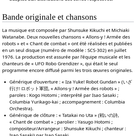
Bande originale et chansons
La musique est composée par Shunsuke Kikuchi et Michiaki
Watanabe. Deux nouvelles chansons « Allons-y ! Armée des
robots » et « Chant de combat » ont été réalisées et publiées
en un seul disque (numéro de modèle : SCS-302) en juillet
1976. La production est assurée par l’équipe musicale et les
chanteurs de « UFO Robo Grendizer », qui était le seul
programme encore diffusé parmi les trois œuvres originales.
Générique d'ouverture : « Iza Yuke! Robot Gundan » (いざ
行け! ロボット軍団, « Allons-y ! Armée des robots » ;
paroles : Kogo Hotomi ; interprété par Isao Sasaki ;
Columbia Yurikago-kai ; accompagnement : Columbia
Orchestra).
Générique de clôture : « Tatakai no Uta » (戦いの詩,
« Chant de combat » ; parolier : Yasugo Hotomi ;
compositeur/Arrangeur : Shunsuke Kikuchi ; chanteur :
Isao Sasaki) par Isao Sasaki.