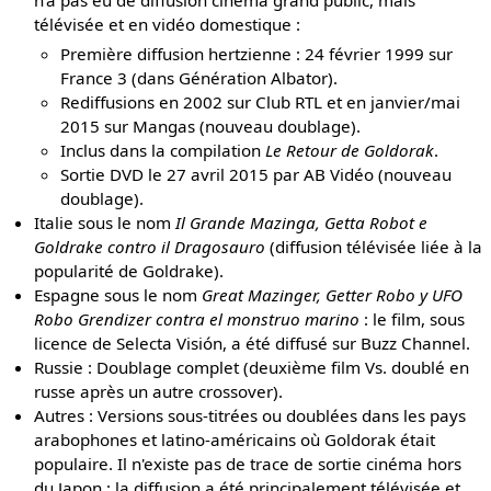
n'a pas eu de diffusion cinéma grand public, mais
télévisée et en vidéo domestique :
Première diffusion hertzienne : 24 février 1999 sur
France 3 (dans Génération Albator).
Rediffusions en 2002 sur Club RTL et en janvier/mai
2015 sur Mangas (nouveau doublage).
Inclus dans la compilation
Le Retour de Goldorak
.
Sortie DVD le 27 avril 2015 par AB Vidéo (nouveau
doublage).
Italie sous le nom
Il Grande Mazinga, Getta Robot e
Goldrake contro il Dragosauro
(diffusion télévisée liée à la
popularité de Goldrake).
Espagne sous le nom
Great Mazinger, Getter Robo y UFO
Robo Grendizer contra el monstruo marino
: le film, sous
licence de Selecta Visión, a été diffusé sur Buzz Channel.
Russie : Doublage complet (deuxième film Vs. doublé en
russe après un autre crossover).
Autres : Versions sous-titrées ou doublées dans les pays
arabophones et latino-américains où Goldorak était
populaire. Il n'existe pas de trace de sortie cinéma hors
du Japon ; la diffusion a été principalement télévisée et