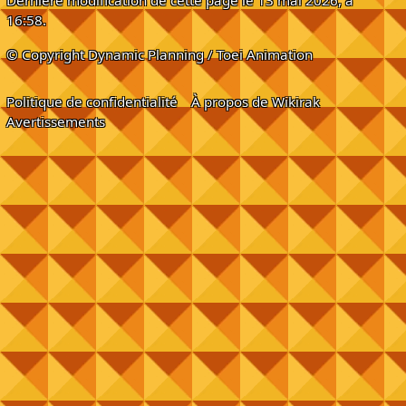
Dernière modification de cette page le 13 mai 2026, à
16:58.
© Copyright Dynamic Planning / Toei Animation
Politique de confidentialité
À propos de Wikirak
Avertissements