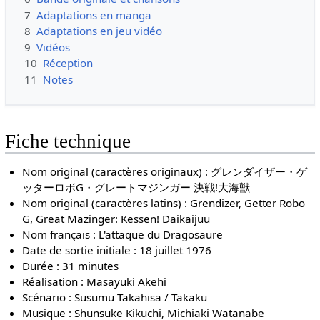
7
Adaptations en manga
8
Adaptations en jeu vidéo
9
Vidéos
10
Réception
11
Notes
Fiche technique
Nom original (caractères originaux) : グレンダイザー・ゲ
ッターロボG・グレートマジンガー 決戦!大海獣
Nom original (caractères latins) : Grendizer, Getter Robo
G, Great Mazinger: Kessen! Daikaijuu
Nom français : L'attaque du Dragosaure
Date de sortie initiale : 18 juillet 1976
Durée : 31 minutes
Réalisation : Masayuki Akehi
Scénario : Susumu Takahisa / Takaku
Musique : Shunsuke Kikuchi, Michiaki Watanabe