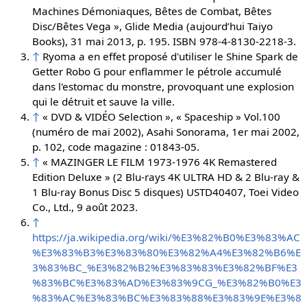
Machines Démoniaques, Bêtes de Combat, Bêtes
Disc/Bêtes Vega », Glide Media (aujourd’hui Taiyo
Books), 31 mai 2013, p. 195. ISBN 978-4-8130-2218-3.
↑
Ryoma a en effet proposé d'utiliser le Shine Spark de
Getter Robo G pour enflammer le pétrole accumulé
dans l'estomac du monstre, provoquant une explosion
qui le détruit et sauve la ville.
↑
« DVD & VIDÉO Selection », « Spaceship » Vol.100
(numéro de mai 2002), Asahi Sonorama, 1er mai 2002,
p. 102, code magazine : 01843-05.
↑
« MAZINGER LE FILM 1973-1976 4K Remastered
Edition Deluxe » (2 Blu-rays 4K ULTRA HD & 2 Blu-ray &
1 Blu-ray Bonus Disc 5 disques) USTD40407, Toei Video
Co., Ltd., 9 août 2023.
↑
https://ja.wikipedia.org/wiki/%E3%82%B0%E3%83%AC
%E3%83%B3%E3%83%80%E3%82%A4%E3%82%B6%E
3%83%BC_%E3%82%B2%E3%83%83%E3%82%BF%E3
%83%BC%E3%83%AD%E3%83%9CG_%E3%82%B0%E3
%83%AC%E3%83%BC%E3%83%88%E3%83%9E%E3%8