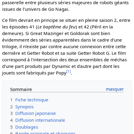
passerelle entre plusieurs séries majeures de robots géants
issues de l’univers de Go Nagai.
Ce film devrait en principe se situer en pleine saison 2, entre
les épisodes 41 (
Le baptême du feu
) et 42 (Péril en la
demeure). Si Great Mazinger et Goldorak sont bien
évidemment des séries apparentées dans le cadre d'une
trilogie, il n’existe par contre aucune connexion entre cette
dernière et Getter Robot et sa suite Getter Robot G. Le film
correspond à l'intersection des deux ensembles de méchas
d'une part produits par Dynamic et d'autre part dont les
[
1
]
jouets sont fabriqués par Popy
.
Sommaire
1
Fiche technique
2
Synopsis
3
Diffusion japonaise
4
Diffusion internationale
5
Doublages
6
Bande originale et chansons