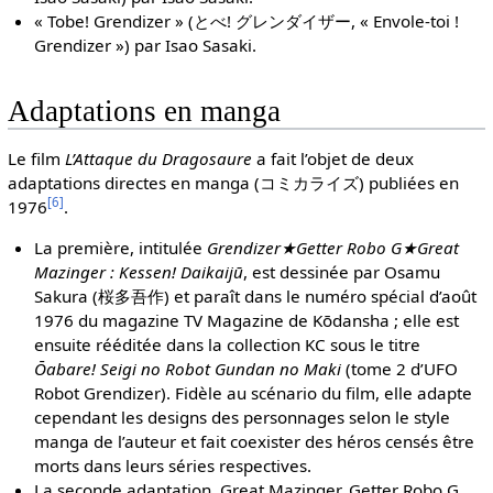
« Tobe! Grendizer » (とべ! グレンダイザー, « Envole-toi !
Grendizer ») par Isao Sasaki.
Adaptations en manga
Le film
L’Attaque du Dragosaure
a fait l’objet de deux
adaptations directes en manga (コミカライズ) publiées en
[
6
]
1976
.
La première, intitulée
Grendizer★Getter Robo G★Great
Mazinger : Kessen! Daikaijū
, est dessinée par Osamu
Sakura (桜多吾作) et paraît dans le numéro spécial d’août
1976 du magazine TV Magazine de Kōdansha ; elle est
ensuite rééditée dans la collection KC sous le titre
Ōabare! Seigi no Robot Gundan no Maki
(tome 2 d’UFO
Robot Grendizer). Fidèle au scénario du film, elle adapte
cependant les designs des personnages selon le style
manga de l’auteur et fait coexister des héros censés être
morts dans leurs séries respectives.
La seconde adaptation, Great Mazinger, Getter Robo G,