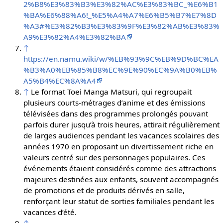
2%B8%E3%83%B3%E3%82%AC%E3%83%BC_%E6%B1
%BA%E6%88%A6!_%E5%A4%A7%E6%B5%B7%E7%8D
%A3#%E3%82%B3%E3%83%9F%E3%82%AB%E3%83%
A9%E3%82%A4%E3%82%BA
↑
https://en.namu.wiki/w/%EB%93%9C%EB%9D%BC%EA
%B3%A0%EB%85%B8%EC%9E%90%EC%9A%B0%EB%
A5%B4%EC%8A%A4
↑
Le format Toei Manga Matsuri, qui regroupait
plusieurs courts-métrages d’anime et des émissions
télévisées dans des programmes prolongés pouvant
parfois durer jusqu’à trois heures, attirait régulièrement
de larges audiences pendant les vacances scolaires des
années 1970 en proposant un divertissement riche en
valeurs centré sur des personnages populaires. Ces
événements étaient considérés comme des attractions
majeures destinées aux enfants, souvent accompagnés
de promotions et de produits dérivés en salle,
renforçant leur statut de sorties familiales pendant les
vacances d’été.