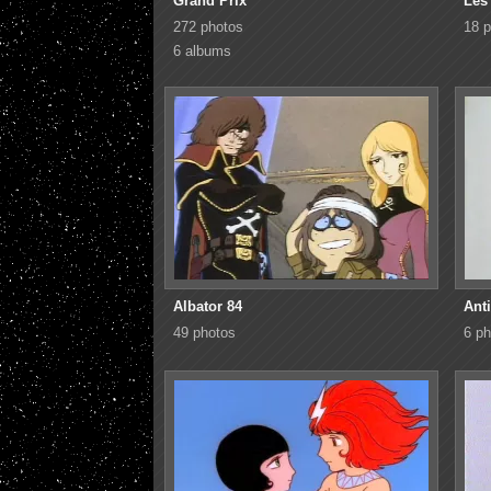
Grand Prix
Les
272 photos
18 p
6 albums
Albator 84
Anti
49 photos
6 ph