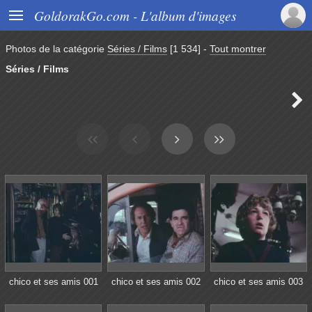

GoldorakGo.com - L'album d'images
Photos de la catégorie
Séries / Films
[1 534]
-
Tout montrer
Séries / Films

chico et ses amis 001
chico et ses amis 002
chico et ses amis 003