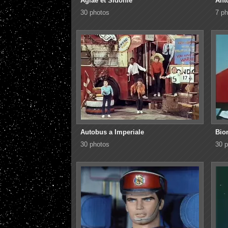
Aglae et Sidonie
Anto
30 photos
7 ph
Autobus a Imperiale
Bio
30 photos
30 p