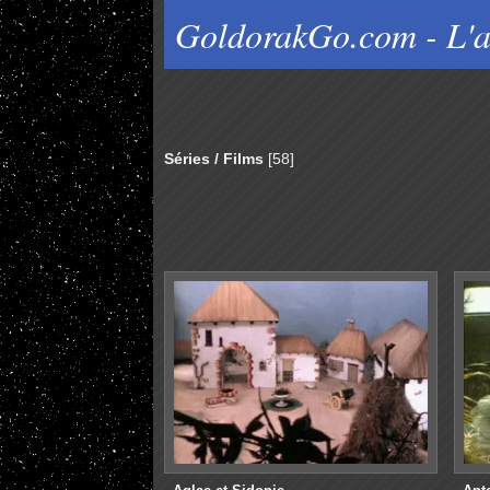
GoldorakGo.com - L'a
Séries / Films
[58]