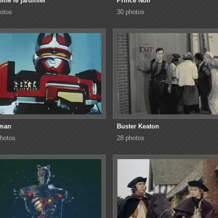
ine le jardinier
Prince Noir
otos
30 photos
man
Buster Keaton
hotos
28 photos