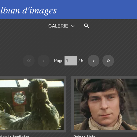
lbum d'images
GALERIE
Page
/
5