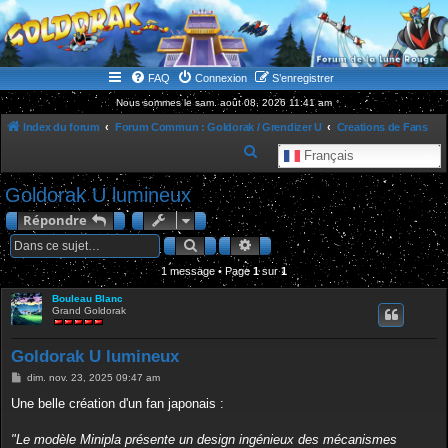
WWW.GOLDORAKGO.COM
le site de la Lune Rouge
FAQ
Connexion
S’enregistrer
Nous sommes le sam. août 08, 2026 11:41 am
Index du forum
Forum Commun : Goldorak / Grendizer U
Creations de Fans
R
Français
e
Goldorak U lumineux
c
Répondre
h
Rechercher
Recherche avancée
e
1 message • Page
1
r
sur
1
c
Bouleau Blanc
Grand Goldorak
h
e
Goldorak U lumineux
r
M
dim. nov. 23, 2025 09:47 am
e
s
Une belle création d'un fan japonais :
s
a
g
"Le modèle Minipla présente un design ingénieux des mécanismes