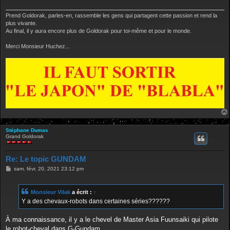
g
e
Prend Goldorak, parles-en, rassemble les gens qui partagent cette passion et rend la
plus vivante.
Au final, il y aura encore plus de Goldorak pour toi-même et pour le monde.
Merci Monsieur Huchez...
Stéphane Dumas
Grand Goldorak
Re: Le topic GUNDAM
M
sam. févr. 20, 2021 23:12 pm
e
s
s
Monsieur Vilak
a écrit :
↑
a
g
Y a des chevaux-robots dans certaines séries??????
e
À ma connaissance, il y a le chevel de Master Asia Fuunsaiki qui pilote
le robot-cheval dans G-Gundam.