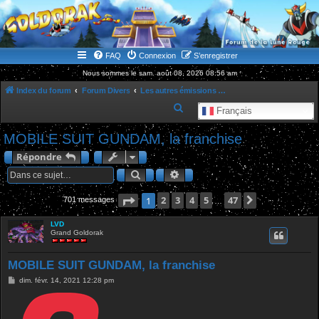
WWW.GOLDORAKGO.COM
le site de la Lune Rouge
FAQ
Connexion
S’enregistrer
Nous sommes le sam. août 08, 2026 08:56 am
Index du forum
Forum Divers
Les autres émissions marquantes de notre jeunesse
R
Français
e
MOBILE SUIT GUNDAM, la franchise
c
Répondre
h
Rechercher
Recherche avancée
e
r
Page
1
2
sur
3
47
4
5
47
Suivante
1
701 messages
…
c
LVD
h
Grand Goldorak
e
r
MOBILE SUIT GUNDAM, la franchise
M
dim. févr. 14, 2021 12:28 pm
e
s
s
a