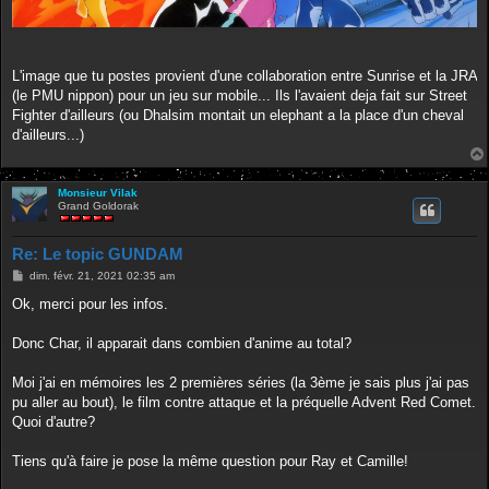
L'image que tu postes provient d'une collaboration entre Sunrise et la JRA
(le PMU nippon) pour un jeu sur mobile... Ils l'avaient deja fait sur Street
Fighter d'ailleurs (ou Dhalsim montait un elephant a la place d'un cheval
d'ailleurs...)
Monsieur Vilak
Grand Goldorak
Re: Le topic GUNDAM
M
dim. févr. 21, 2021 02:35 am
e
s
Ok, merci pour les infos.
s
a
g
Donc Char, il apparait dans combien d'anime au total?
e
Moi j'ai en mémoires les 2 premières séries (la 3ème je sais plus j'ai pas
pu aller au bout), le film contre attaque et la préquelle Advent Red Comet.
Quoi d'autre?
Tiens qu'à faire je pose la même question pour Ray et Camille!