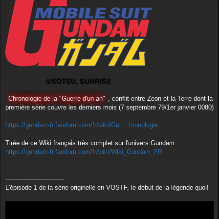
g
e
Chronologie de la "Guerre d'un an"
, conflit entre Zeon et la Terre dont la
première série couvre les derniers mois (7 septembre 79/1er janvier 0080)
:
https://gundam-fr.fandom.com/fr/wiki/Gu ... hronologie
Tirée de ce Wiki français très complet sur l'univers Gundam
https://gundam-fr.fandom.com/fr/wiki/Wiki_Gundam_FR
------------------------------
L'épisode 1 de la série originelle en VOSTF, le début de la légende quoi!