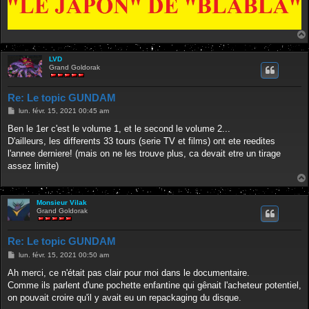
LVD
Grand Goldorak
Re: Le topic GUNDAM
M
lun. févr. 15, 2021 00:45 am
e
s
Ben le 1er c'est le volume 1, et le second le volume 2...
s
D'ailleurs, les differents 33 tours (serie TV et films) ont ete reedites
a
g
l'annee derniere! (mais on ne les trouve plus, ca devait etre un tirage
e
assez limite)
Monsieur Vilak
Grand Goldorak
Re: Le topic GUNDAM
M
lun. févr. 15, 2021 00:50 am
e
s
Ah merci, ce n'était pas clair pour moi dans le documentaire.
s
Comme ils parlent d'une pochette enfantine qui gênait l'acheteur potentiel,
a
g
on pouvait croire qu'il y avait eu un repackaging du disque.
e