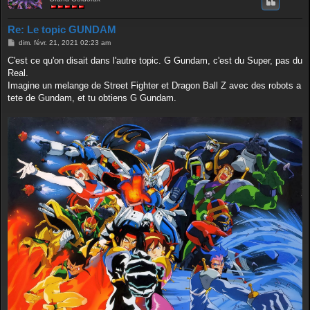
Re: Le topic GUNDAM
M
dim. févr. 21, 2021 02:23 am
e
s
C'est ce qu'on disait dans l'autre topic. G Gundam, c'est du Super, pas du
s
Real.
a
g
Imagine un melange de Street Fighter et Dragon Ball Z avec des robots a
e
tete de Gundam, et tu obtiens G Gundam.