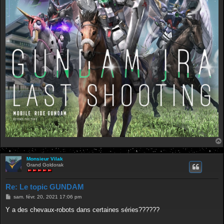
Monsieur Vilak
Grand Goldorak
Re: Le topic GUNDAM
M
sam. févr. 20, 2021 17:06 pm
e
s
Y a des chevaux-robots dans certaines séries??????
s
a