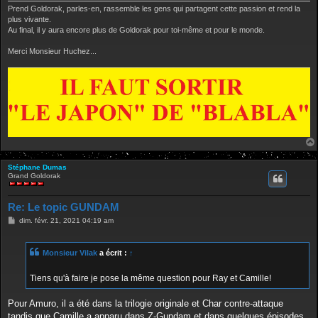
Prend Goldorak, parles-en, rassemble les gens qui partagent cette passion et rend la
plus vivante.
Au final, il y aura encore plus de Goldorak pour toi-même et pour le monde.
Merci Monsieur Huchez...
Stéphane Dumas
Grand Goldorak
Re: Le topic GUNDAM
M
dim. févr. 21, 2021 04:19 am
e
s
s
Monsieur Vilak
a écrit :
↑
a
g
e
Tiens qu'à faire je pose la même question pour Ray et Camille!
Pour Amuro, il a été dans la trilogie originale et Char contre-attaque
tandis que Camille a apparu dans Z-Gundam et dans quelques épisodes