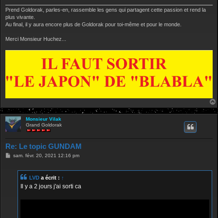
Prend Goldorak, parles-en, rassemble les gens qui partagent cette passion et rend la
plus vivante.
Au final, il y aura encore plus de Goldorak pour toi-même et pour le monde.
Merci Monsieur Huchez...
Monsieur Vilak
Grand Goldorak
Re: Le topic GUNDAM
M
sam. févr. 20, 2021 12:16 pm
e
s
s
LVD
a écrit :
↑
a
g
Il y a 2 jours j'ai sorti ca
e