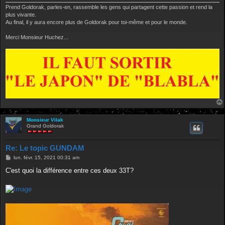
Prend Goldorak, parles-en, rassemble les gens qui partagent cette passion et rend la
plus vivante.
Au final, il y aura encore plus de Goldorak pour toi-même et pour le monde.
Merci Monsieur Huchez...
Monsieur Vilak
Grand Goldorak
Re: Le topic GUNDAM
M
lun. févr. 15, 2021 00:31 am
e
s
C'est quoi la différence entre ces deux 33T?
s
a
g
e