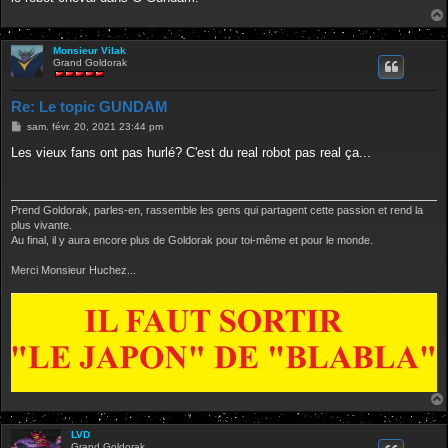
Monsieur Vilak
Grand Goldorak
Re: Le topic GUNDAM
M
sam. févr. 20, 2021 23:44 pm
e
s
Les vieux fans ont pas hurlé? C'est du real robot pas real ça...
s
a
g
e
Prend Goldorak, parles-en, rassemble les gens qui partagent cette passion et rend la
plus vivante.
Au final, il y aura encore plus de Goldorak pour toi-même et pour le monde.
Merci Monsieur Huchez...
LVD
Grand Goldorak