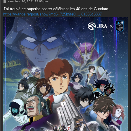
M
sam. févr. 20, 2021 17:00 pm
e
s
J'ai trouvé ce superbe poster célébrant les 40 ans de Gundam.
s
https://yande.re/post/show?md5=725b9fe0 ... 8a356c3837
a
g
e