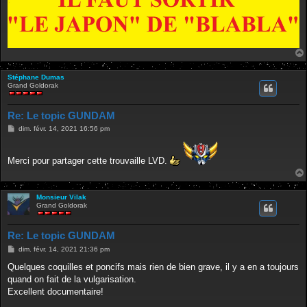
Stéphane Dumas
Grand Goldorak
Re: Le topic GUNDAM
M
dim. févr. 14, 2021 16:56 pm
e
s
s
Merci pour partager cette trouvaille LVD.
a
g
e
Monsieur Vilak
Grand Goldorak
Re: Le topic GUNDAM
M
dim. févr. 14, 2021 21:36 pm
e
s
Quelques coquilles et poncifs mais rien de bien grave, il y a en a toujours
s
quand on fait de la vulgarisation.
a
g
Excellent documentaire!
e