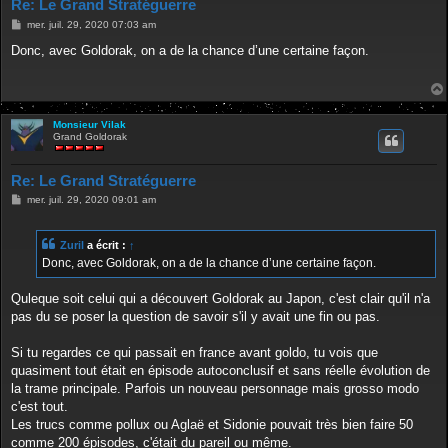
Re: Le Grand Stratéguerre
M
mer. juil. 29, 2020 07:03 am
e
s
Donc, avec Goldorak, on a de la chance d’une certaine façon.
s
a
g
e
Monsieur Vilak
Grand Goldorak
Re: Le Grand Stratéguerre
M
mer. juil. 29, 2020 09:01 am
e
s
s
Zuril
a écrit :
↑
a
g
Donc, avec Goldorak, on a de la chance d’une certaine façon.
e
Quleque soit celui qui a découvert Goldorak au Japon, c'est clair qu'il n'a
pas du se poser la question de savoir s'il y avait une fin ou pas.
Si tu regardes ce qui passait en france avant goldo, tu vois que
quasiment tout était en épisode autoconclusif et sans réelle évolution de
la trame principale. Parfois un nouveau personnage mais grosso modo
c'est tout.
Les trucs comme pollux ou Aglaë et Sidonie pouvait très bien faire 50
comme 200 épisodes, c'était du pareil ou même.