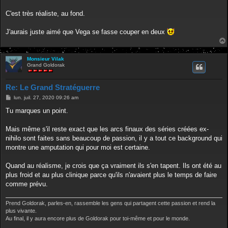
C'est très réaliste, au fond.
J'aurais juste aimé que Vega se fasse couper en deux
Monsieur Vilak
Grand Goldorak
Re: Le Grand Stratéguerre
M
lun. juil. 27, 2020 09:26 am
e
s
Tu marques un point.
s
a
g
Mais même s'il reste exact que les arcs finaux des séries créées ex-
e
nihilo sont faites sans beaucoup de passion, il y a tout ce background qui
montre une amputation qui pour moi est certaine.
Quand au réalisme, je crois que ça vraiment ils s'en tapent. Ils ont été au
plus froid et au plus clinique parce qu'ils n'avaient plus le temps de faire
comme prévu.
Prend Goldorak, parles-en, rassemble les gens qui partagent cette passion et rend la
plus vivante.
Au final, il y aura encore plus de Goldorak pour toi-même et pour le monde.