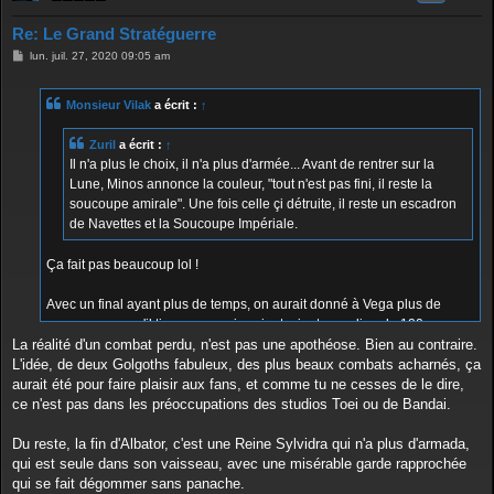
Re: Le Grand Stratéguerre
M
lun. juil. 27, 2020 09:05 am
e
s
s
Monsieur Vilak
a écrit :
↑
a
g
e
Zuril
a écrit :
↑
Il n'a plus le choix, il n'a plus d'armée... Avant de rentrer sur la
Lune, Minos annonce la couleur, "tout n'est pas fini, il reste la
soucoupe amirale". Une fois celle çi détruite, il reste un escadron
de Navettes et la Soucoupe Impériale.
Ça fait pas beaucoup lol !
Avec un final ayant plus de temps, on aurait donné à Vega plus de
moyens pour qu'il tienne au moins vingt minutes au lieu de 120
secondes.
La réalité d'un combat perdu, n'est pas une apothéose. Bien au contraire.
L'idée, de deux Golgoths fabuleux, des plus beaux combats acharnés, ça
aurait été pour faire plaisir aux fans, et comme tu ne cesses de le dire,
ce n'est pas dans les préoccupations des studios Toei ou de Bandai.
Du reste, la fin d'Albator, c'est une Reine Sylvidra qui n'a plus d'armada,
qui est seule dans son vaisseau, avec une misérable garde rapprochée
qui se fait dégommer sans panache.