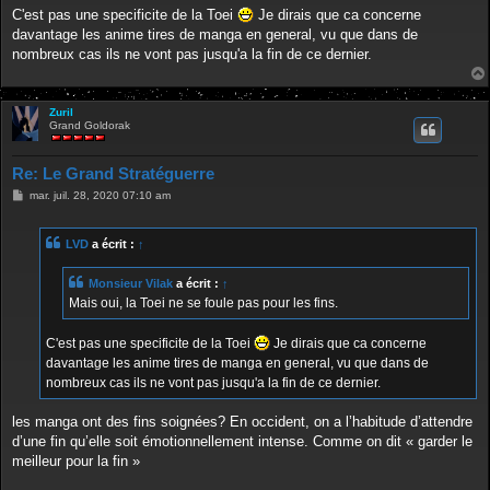
C'est pas une specificite de la Toei
Je dirais que ca concerne
davantage les anime tires de manga en general, vu que dans de
nombreux cas ils ne vont pas jusqu'a la fin de ce dernier.
Zuril
Grand Goldorak
Re: Le Grand Stratéguerre
M
mar. juil. 28, 2020 07:10 am
e
s
s
LVD
a écrit :
↑
a
g
e
Monsieur Vilak
a écrit :
↑
Mais oui, la Toei ne se foule pas pour les fins.
C'est pas une specificite de la Toei
Je dirais que ca concerne
davantage les anime tires de manga en general, vu que dans de
nombreux cas ils ne vont pas jusqu'a la fin de ce dernier.
les manga ont des fins soignées? En occident, on a l’habitude d’attendre
d’une fin qu’elle soit émotionnellement intense. Comme on dit « garder le
meilleur pour la fin »