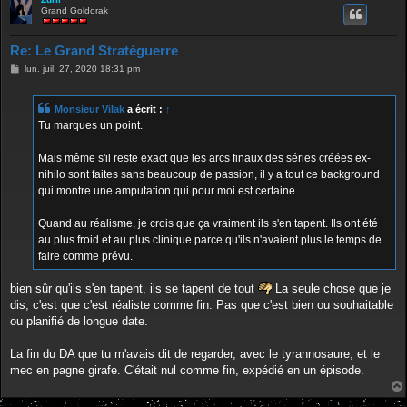
Grand Goldorak
Re: Le Grand Stratéguerre
M
lun. juil. 27, 2020 18:31 pm
e
s
s
Monsieur Vilak
a écrit :
↑
a
g
Tu marques un point.
e
Mais même s'il reste exact que les arcs finaux des séries créées ex-
nihilo sont faites sans beaucoup de passion, il y a tout ce background
qui montre une amputation qui pour moi est certaine.
Quand au réalisme, je crois que ça vraiment ils s'en tapent. Ils ont été
au plus froid et au plus clinique parce qu'ils n'avaient plus le temps de
faire comme prévu.
bien sûr qu'ils s'en tapent, ils se tapent de tout
La seule chose que je
dis, c'est que c'est réaliste comme fin. Pas que c'est bien ou souhaitable
ou planifié de longue date.
La fin du DA que tu m'avais dit de regarder, avec le tyrannosaure, et le
mec en pagne girafe. C'était nul comme fin, expédié en un épisode.