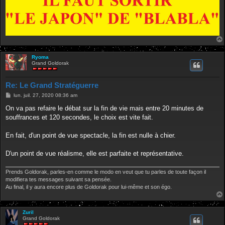
Ryoma
Grand Goldorak
Re: Le Grand Stratéguerre
M
lun. juil. 27, 2020 08:36 am
e
s
On va pas refaire le débat sur la fin de vie mais entre 20 minutes de
s
souffrances et 120 secondes, le choix est vite fait.
a
g
e
En fait, d'un point de vue spectacle, la fin est nulle à chier.
D'un point de vue réalisme, elle est parfaite et représentative.
Prends Goldorak, parles-en comme le modo en veut que tu parles de toute façon il
modifiera tes messages suivant sa pensée.
Au final, il y aura encore plus de Goldorak pour lui-même et son égo.
Zuril
Grand Goldorak