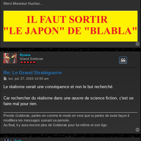
Merci Monsieur Huchez...
Ryoma
Grand Goldorak
Re: Le Grand Stratéguerre
M
lun. juil. 27, 2020 10:50 am
e
s
Le réalisme serait une conséquence et non le but recherché.
s
a
g
Car rechercher du réalisme dans une œuvre de science fiction, c'est se
e
faire mal pour rien.
Prends Goldorak, parles-en comme le modo en veut que tu parles de toute façon il
modifiera tes messages suivant sa pensée.
Au final, il y aura encore plus de Goldorak pour lui-même et son égo.
Zuril