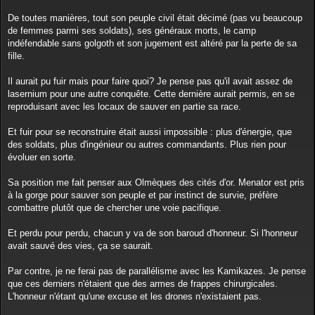
g
e
De toutes manières, tout son peuple civil était décimé (pas vu beaucoup
de femmes parmi ses soldats), ses généraux morts, le camp
indéfendable sans golgoth et son jugement est altéré par la perte de sa
fille.
Il aurait pu fuir mais pour faire quoi? Je pense pas qu'il avait assez de
lasernium pour une autre conquête. Cette dernière aurait permis, en se
reproduisant avec les locaux de sauver en partie sa race.
Et fuir pour se reconstruire était aussi impossible : plus d'énergie, que
des soldats, plus d'ingénieur ou autres commandants. Plus rien pour
évoluer en sorte.
Sa position me fait penser aux Olmèques des cités d'or. Menator est pris
à la gorge pour sauver son peuple et par instinct de survie, préfère
combattre plutôt que de chercher une voie pacifique.
Et perdu pour perdu, chacun y va de son baroud d'honneur. Si l'honneur
avait sauvé des vies, ça se saurait.
Par contre, je ne ferai pas de parallélisme avec les Kamikazes. Je pense
que ces derniers n'étaient que des armes de frappes chirurgicales.
L'honneur n'étant qu'une excuse et les drones n'existaient pas.