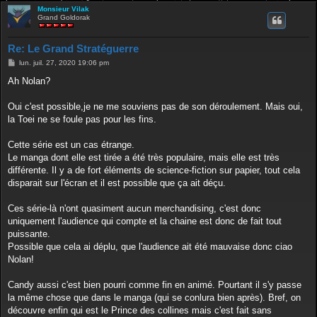
Monsieur Vilak
Grand Goldorak
Re: Le Grand Stratéguerre
M
lun. juil. 27, 2020 19:06 pm
e
s
Ah Nolan?
s
a
g
Oui c'est possible,je ne me souviens pas de son déroulement. Mais oui,
e
la Toei ne se foule pas pour les fins.
Cette série est un cas étrange.
Le manga dont elle est tirée a été très populaire, mais elle est très
différente. Il y a de fort éléments de science-fiction sur papier, tout cela
disparait sur l'écran et il est possible que ça ait déçu.
Ces série-là n'ont quasiment aucun merchandising, c'est donc
uniquement l'audience qui compte et la chaine est donc de fait tout
puissante.
Possible que cela ai déplu, que l'audience ait été mauvaise donc ciao
Nolan!
Candy aussi c'est bien pourri comme fin en animé. Pourtant il s'y passe
la même chose que dans le manga (qui se conlura bien après). Bref, on
découvre enfin qui est le Prince des collines mais c'est fait sans