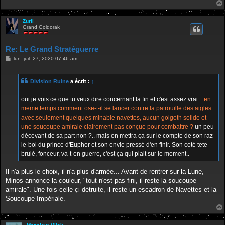
Zuril
Grand Goldorak
Re: Le Grand Stratéguerre
M
lun. juil. 27, 2020 07:46 am
e
s
s
Division Ruine
a écrit :
↑
a
g
e
oui je vois ce que tu veux dire concernant la fin et c'est assez vrai ..
en
meme temps comment ose-t-il se lancer contre la patrouille des aigles
avec seulement quelques minable navettes, aucun golgoth solide et
une soucoupe amirale clairement pas conçue pour combattre ?
un peu
décevant de sa part non ?.. mais on mettra ça sur le compte de son raz-
le-bol du prince d'Euphor et son envie pressé d'en finir. Son coté tete
brulé, fonceur, va-t-en guerre, c'est ça qui plait sur le moment..
Il n'a plus le choix, il n'a plus d'armée... Avant de rentrer sur la Lune,
Minos annonce la couleur, "tout n'est pas fini, il reste la soucoupe
amirale". Une fois celle çi détruite, il reste un escadron de Navettes et la
Soucoupe Impériale.