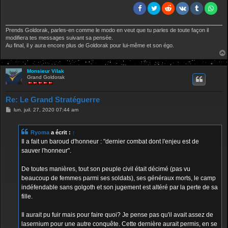
Prends Goldorak, parles-en comme le modo en veut que tu parles de toute façon il
modifiera tes messages suivant sa pensée.
Au final, il y aura encore plus de Goldorak pour lui-même et son égo.
Monsieur Vilak
Grand Goldorak
Re: Le Grand Stratéguerre
M
lun. juil. 27, 2020 07:44 am
e
s
s
Ryoma
a écrit :
↑
a
g
Il a fait un baroud d'honneur : "dernier combat dont l'enjeu est de
e
sauver l'honneur".
De toutes manières, tout son peuple civil était décimé (pas vu
beaucoup de femmes parmi ses soldats), ses généraux morts, le camp
indéfendable sans golgoth et son jugement est altéré par la perte de sa
fille.
Il aurait pu fuir mais pour faire quoi? Je pense pas qu'il avait assez de
lasernium pour une autre conquête. Cette dernière aurait permis, en se