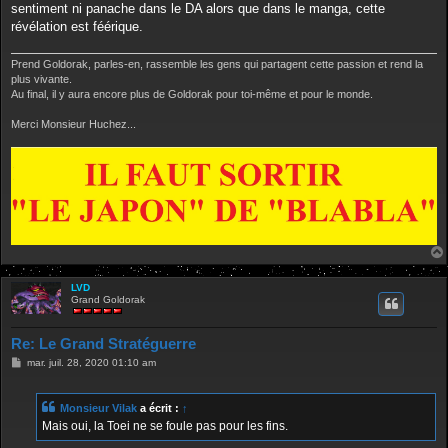
sentiment ni panache dans le DA alors que dans le manga, cette
révélation est féérique.
Prend Goldorak, parles-en, rassemble les gens qui partagent cette passion et rend la
plus vivante.
Au final, il y aura encore plus de Goldorak pour toi-même et pour le monde.
Merci Monsieur Huchez...
LVD
Grand Goldorak
Re: Le Grand Stratéguerre
M
mar. juil. 28, 2020 01:10 am
e
s
s
Monsieur Vilak
a écrit :
↑
a
g
Mais oui, la Toei ne se foule pas pour les fins.
e