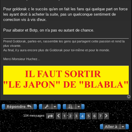
Pour goldorak c le succès qu'en on fait les fans qui quelque part on force
les ayant droit à acheter la suite, pas un quelconque sentiment de
correction vis à vis d'eux.
Pour albator et Botp, on n'a pas eu autant de chance.
Prend Goldorak, parles-en, rassemble les gens qui partagent cette passion et rend la
plus vivante.
Au final, il y aura encore plus de Goldorak pour toi-même et pour le monde.
Merci Monsieur Huchez...
Répondre
Page
Précédente
4
1
sur
2
7
3
5
6
7
Suivante
4
104 messages
Aller à