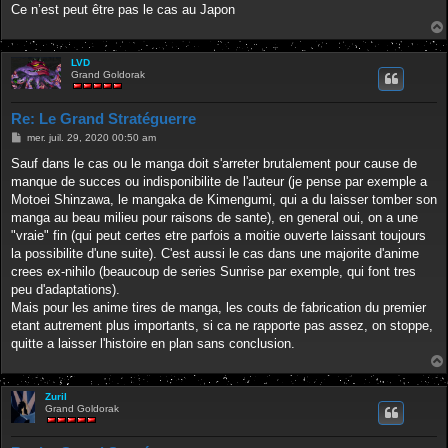
Ce n’est peut être pas le cas au Japon
LVD
Grand Goldorak
Re: Le Grand Stratéguerre
M
mer. juil. 29, 2020 00:50 am
e
s
Sauf dans le cas ou le manga doit s'arreter brutalement pour cause de
s
manque de succes ou indisponibilite de l'auteur (je pense par exemple a
a
g
Motoei Shinzawa, le mangaka de Kimengumi, qui a du laisser tomber son
e
manga au beau milieu pour raisons de sante), en general oui, on a une
"vraie" fin (qui peut certes etre parfois a moitie ouverte laissant toujours
la possibilite d'une suite). C'est aussi le cas dans une majorite d'anime
crees ex-nihilo (beaucoup de series Sunrise par exemple, qui font tres
peu d'adaptations).
Mais pour les anime tires de manga, les couts de fabrication du premier
etant autrement plus importants, si ca ne rapporte pas assez, on stoppe,
quitte a laisser l'histoire en plan sans conclusion.
Zuril
Grand Goldorak