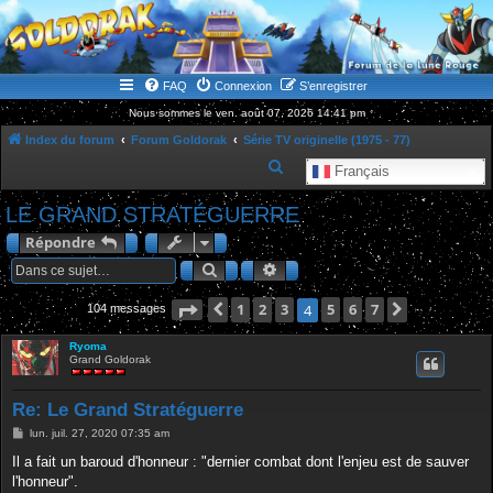
WWW.GOLDORAKGO.COM
le site de la Lune Rouge
FAQ
Connexion
S’enregistrer
Nous sommes le ven. août 07, 2026 14:41 pm
Index du forum
Forum Goldorak
Série TV originelle (1975 - 77)
R
Français
e
LE GRAND STRATÉGUERRE
c
Répondre
h
Rechercher
Recherche avancée
e
r
Page
Précédente
4
1
sur
2
7
3
5
6
7
Suivante
4
104 messages
c
Ryoma
h
Grand Goldorak
e
r
Re: Le Grand Stratéguerre
M
lun. juil. 27, 2020 07:35 am
e
s
Il a fait un baroud d'honneur : "dernier combat dont l'enjeu est de sauver
s
l'honneur".
a