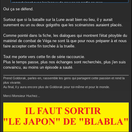
reproduisant avec les locaux de sauver en partie sa race.
Oui ça se défend.
Et fuir pour se reconstruire était aussi impossible : plus d'énergie, que
des soldats, plus d'ingénieur ou autres commandants. Plus rien pour
Surtout que si la bataille sur la Lune avait bien eu lieu, il y aurait
évoluer en sorte.
surement eu un ou deux golgoths que les scénaristes auraient placés.
Sa position me fait penser aux Olmèques des cités d'or. Menator est
Comme pointé dans la fiche, les dialogues qui montrent l'état pitoyble du
pris à la gorge pour sauver son peuple et par instinct de survie, préfère
matériel de combat de Véga ne sont là que pour nous préparer à et nous
combattre plutôt que de chercher une voie pacifique.
faire accepter cette fin torchée à la truelle.
Et perdu pour perdu, chacun y va de son baroud d'honneur. Si
Tout me porte vers cette fin de série raccourcie.
l'honneur avait sauvé des vies, ça se saurait.
Plus le temps passe, plus nos échanges sont recherchés, plus j'en suis
convaincu, au moins un épisode a sauté.
Par contre, je ne ferai pas de parallélisme avec les Kamikazes. Je
pense que ces derniers n'étaient que des armes de frappes
Prend Goldorak, parles-en, rassemble les gens qui partagent cette passion et rend la
chirurgicales. L'honneur n'étant qu'une excuse et les drones
plus vivante.
Au final, il y aura encore plus de Goldorak pour toi-même et pour le monde.
n'existaient pas.
Merci Monsieur Huchez...