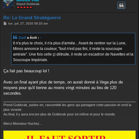
Monsieur Vilak
Grand Goldorak
Re: Le Grand Stratéguerre
M
lun. juil. 27, 2020 08:33 am
e
s
s
Zuril
a écrit :
↑
a
g
Il n'a plus le choix, il n'a plus d'armée... Avant de rentrer sur la Lune,
e
Minos annonce la couleur, "tout n'est pas fini, il reste la soucoupe
amirale". Une fois celle çi détruite, il reste un escadron de Navettes et la
Soucoupe Impériale.
Ça fait pas beaucoup lol !
Avec un final ayant plus de temps, on aurait donné à Vega plus de
moyens pour qu'il tienne au moins vingt minutes au lieu de 120
secondes.
Prend Goldorak, parles-en, rassemble les gens qui partagent cette passion et rend la
plus vivante.
Au final, il y aura encore plus de Goldorak pour toi-même et pour le monde.
Merci Monsieur Huchez...