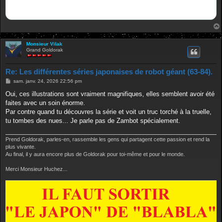
Monsieur Vilak
Grand Goldorak
Re: Les différentes séries japonaises de robot géant (63-84).
M
sam. janv. 24, 2026 22:56 pm
e
s
Oui, ces illustrations sont vraiment magnifiques, elles semblent avoir été
s
faites avec un soin énorme.
a
g
Par contre quand tu découvres la série et voit un truc torché à la truelle,
e
tu tombes des nues... Je parle pas de Zambot spécialement.
Prend Goldorak, parles-en, rassemble les gens qui partagent cette passion et rend la
plus vivante.
Au final, il y aura encore plus de Goldorak pour toi-même et pour le monde.
Merci Monsieur Huchez...