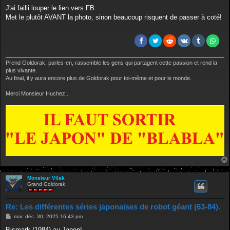
e
s
J'ai failli louper le lien vers FB.
s
Met le plutôt AVANT la photo, sinon beaucoup risquent de passer à coté!
a
g
e
Prend Goldorak, parles-en, rassemble les gens qui partagent cette passion et rend la
plus vivante.
Au final, il y aura encore plus de Goldorak pour toi-même et pour le monde.
Merci Monsieur Huchez...
Monsieur Vilak
Grand Goldorak
Re: Les différentes séries japonaises de robot géant (63-84).
M
mar. déc. 30, 2025 16:43 pm
e
s
Bismark (1984) au Japon!