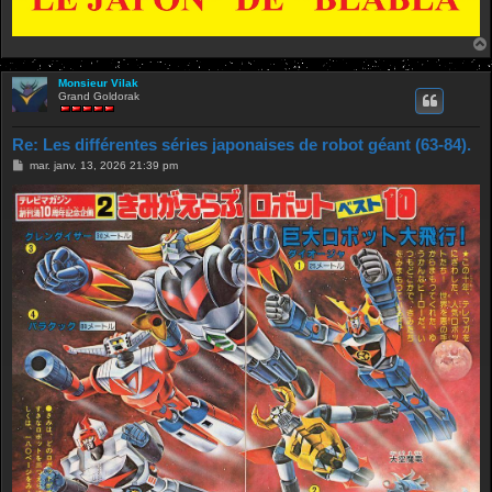
Monsieur Vilak
Grand Goldorak
Re: Les différentes séries japonaises de robot géant (63-84).
M
mar. janv. 13, 2026 21:39 pm
e
s
s
a
g
e