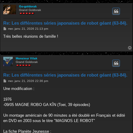
Go-goldorak
Grand Goldorak
Re: Les différentes séries japonaises de robot géant (63-84).
M
mer. janv. 21, 2026 21:13 pm
e
s
Très belles réunions de famille !
s
a
g
e
Monsieur Vilak
Grand Goldorak
Re: Les différentes séries japonaises de robot géant (63-84).
M
mer. janv. 21, 2026 22:36 pm
e
s
Une modification :
s
a
g
1976
e
-09/05 MAGNE ROBO GA KÎN (Toei, 39 épisodes)
Un montage américain de 90 minutes a été doublé en Français et édité
en DVD en 2003 sous le titre "MAGNOS LE ROBOT"
La fiche Planète Jeunesse :