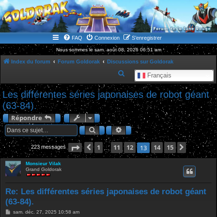
WWW.GOLDORAKGO.COM
le site de la Lune Rouge
FAQ
Connexion
S’enregistrer
Nous sommes le sam. août 08, 2026 06:51 am
Index du forum
Forum Goldorak
Discussions sur Goldorak
R
Français
e
Les différentes séries japonaises de robot géant
c
(63-84).
h
Répondre
e
Rechercher
Recherche avancée
r
c
Page
Précédente
13
1
sur
11
15
12
14
15
Suivante
13
223 messages
…
h
Monsieur Vilak
e
Grand Goldorak
r
Re: Les différentes séries japonaises de robot géant
(63-84).
M
sam. déc. 27, 2025 10:58 am