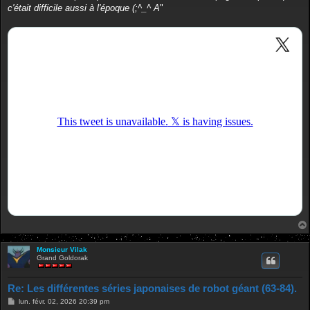
c'était difficile aussi à l'époque (;^_^ A
"
Monsieur Vilak
Grand Goldorak
Re: Les différentes séries japonaises de robot géant (63-84).
M
lun. févr. 02, 2026 20:39 pm
e