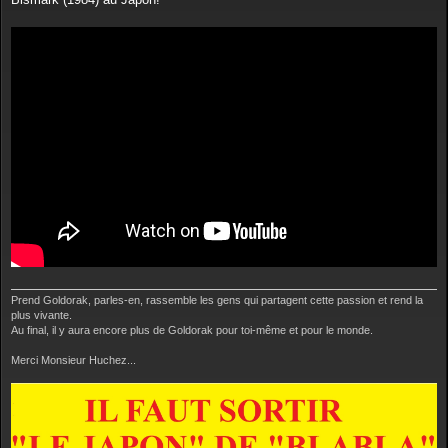
s
a
g
e
Prend Goldorak, parles-en, rassemble les gens qui partagent cette passion et rend la
plus vivante.
Au final, il y aura encore plus de Goldorak pour toi-même et pour le monde.
Merci Monsieur Huchez...