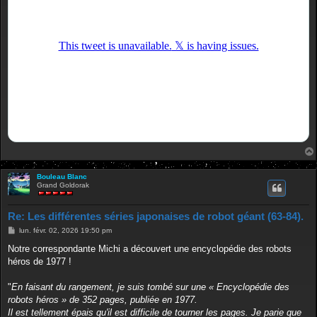
Bouleau Blanc
Grand Goldorak
Re: Les différentes séries japonaises de robot géant (63-84).
M
lun. févr. 02, 2026 19:50 pm
e
s
Notre correspondante Michi a découvert une encyclopédie des robots
s
héros de 1977 !
a
g
e
"
En faisant du rangement, je suis tombé sur une « Encyclopédie des
robots héros » de 352 pages, publiée en 1977.
Il est tellement épais qu'il est difficile de tourner les pages. Je parie que