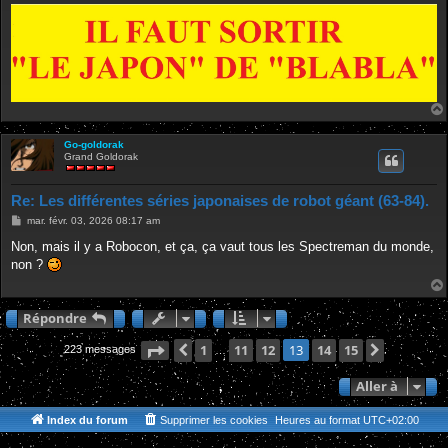
Go-goldorak
Grand Goldorak
Re: Les différentes séries japonaises de robot géant (63-84).
M
mar. févr. 03, 2026 08:17 am
e
s
Non, mais il y a Robocon, et ça, ça vaut tous les Spectreman du monde,
s
non ?
a
g
e
Répondre
Page
Précédente
13
1
sur
11
15
12
14
15
Suivante
13
223 messages
…
Aller à
Index du forum
Supprimer les cookies
Heures au format
UTC+02:00