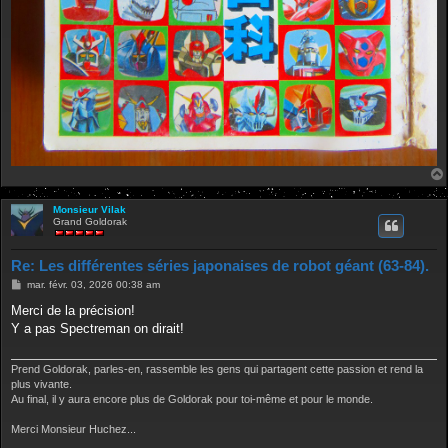
Monsieur Vilak
Grand Goldorak
Re: Les différentes séries japonaises de robot géant (63-84).
M
mar. févr. 03, 2026 00:38 am
e
s
Merci de la précision!
s
Y a pas Spectreman on dirait!
a
g
e
Prend Goldorak, parles-en, rassemble les gens qui partagent cette passion et rend la
plus vivante.
Au final, il y aura encore plus de Goldorak pour toi-même et pour le monde.
Merci Monsieur Huchez...