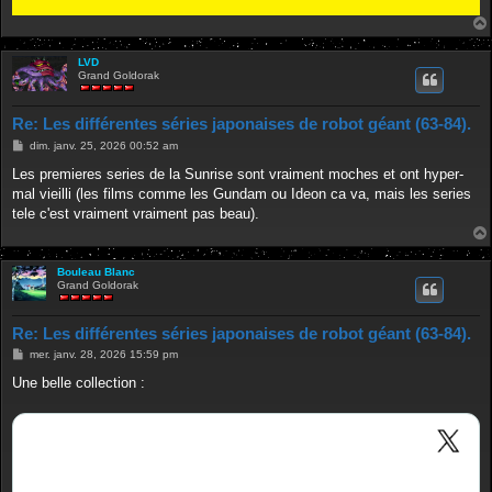
LVD
Grand Goldorak
Re: Les différentes séries japonaises de robot géant (63-84).
M
dim. janv. 25, 2026 00:52 am
e
s
Les premieres series de la Sunrise sont vraiment moches et ont hyper-
s
mal vieilli (les films comme les Gundam ou Ideon ca va, mais les series
a
g
tele c'est vraiment vraiment pas beau).
e
Bouleau Blanc
Grand Goldorak
Re: Les différentes séries japonaises de robot géant (63-84).
M
mer. janv. 28, 2026 15:59 pm
e
s
Une belle collection :
s
a
g
e