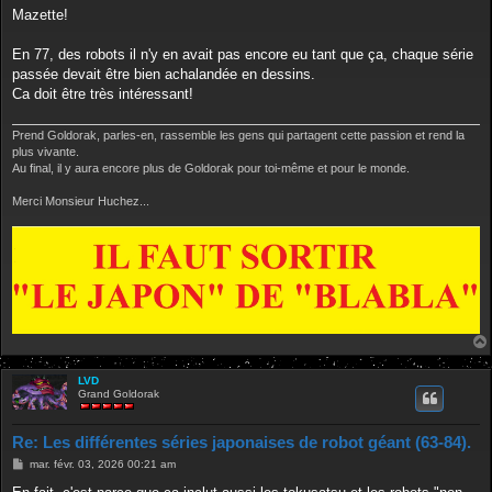
s
Mazette!
s
a
g
En 77, des robots il n'y en avait pas encore eu tant que ça, chaque série
e
passée devait être bien achalandée en dessins.
Ca doit être très intéressant!
Prend Goldorak, parles-en, rassemble les gens qui partagent cette passion et rend la
plus vivante.
Au final, il y aura encore plus de Goldorak pour toi-même et pour le monde.
Merci Monsieur Huchez...
LVD
Grand Goldorak
Re: Les différentes séries japonaises de robot géant (63-84).
M
mar. févr. 03, 2026 00:21 am
e
s