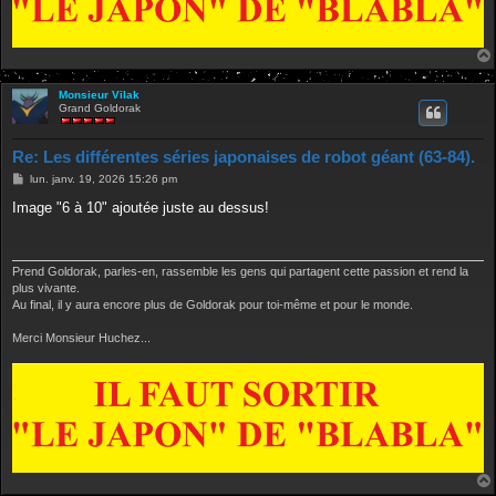
Monsieur Vilak
Grand Goldorak
Re: Les différentes séries japonaises de robot géant (63-84).
M
lun. janv. 19, 2026 15:26 pm
e
s
Image "6 à 10" ajoutée juste au dessus!
s
a
g
e
Prend Goldorak, parles-en, rassemble les gens qui partagent cette passion et rend la
plus vivante.
Au final, il y aura encore plus de Goldorak pour toi-même et pour le monde.
Merci Monsieur Huchez...