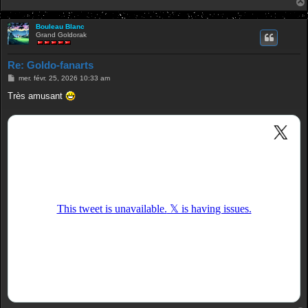
Bouleau Blanc
Grand Goldorak
Re: Goldo-fanarts
M
mer. févr. 25, 2026 10:33 am
e
s
Très amusant
s
a
g
e