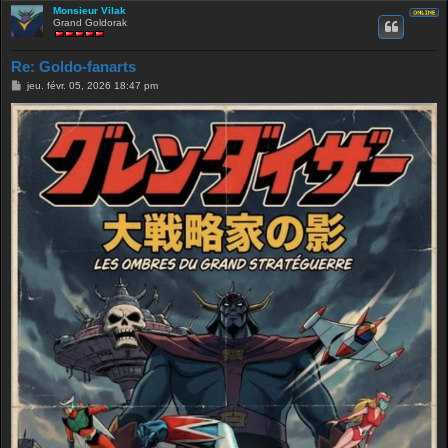
Monsieur Vilak
Grand Goldorak
Re: Goldo-fanarts
M
jeu. févr. 05, 2026 18:47 pm
e
s
s
a
g
e