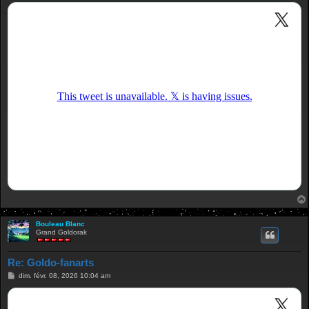
Bouleau Blanc
Grand Goldorak
Re: Goldo-fanarts
M
dim. févr. 08, 2026 10:04 am
e
s
s
a