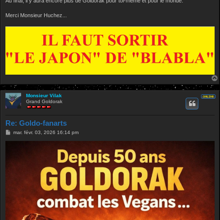
Au final, il y aura encore plus de Goldorak pour toi-même et pour le monde.
Merci Monsieur Huchez...
Monsieur Vilak
Grand Goldorak
Re: Goldo-fanarts
M
mar. févr. 03, 2026 16:14 pm
e
s
s
a
g
e