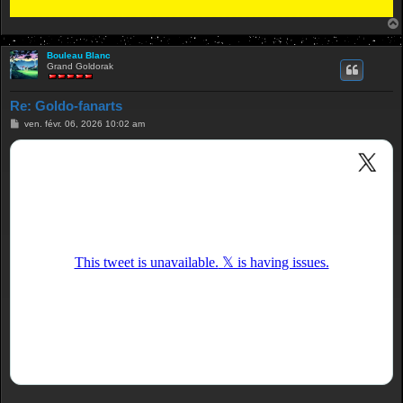
Bouleau Blanc
Grand Goldorak
Re: Goldo-fanarts
M
ven. févr. 06, 2026 10:02 am
e
s
s
a
g
e