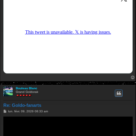
g
e
Bouleau Blanc
Grand Goldorak
Re: Goldo-fanarts
M
lun. févr. 09, 2026 08:33 am
e
s
s
a
g
e