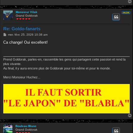
Monsieur Vilak
Grand Goldorak
Re: Goldo-fanarts
M
mer. févr. 25, 2026 10:38 am
e
s
Ca change! Oui excellent!
s
a
g
e
Prend Goldorak, parles-en, rassemble les gens qui partagent cette passion et rend la
plus vivante.
Au final, il y aura encore plus de Goldorak pour toi-même et pour le monde.
Merci Monsieur Huchez...
Bouleau Blanc
Grand Goldorak