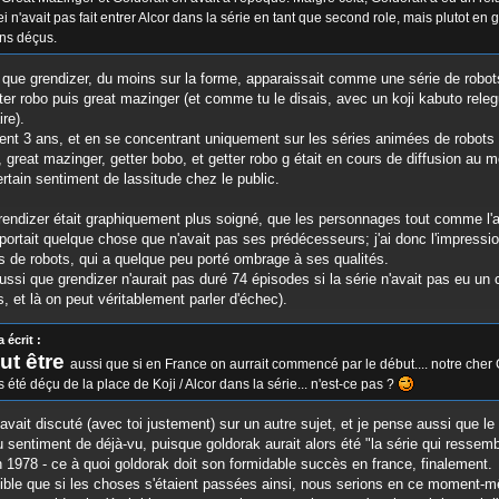
ei n'avait pas fait entrer Alcor dans la série en tant que second role, mais plutot en
ins déçus.
ire que grendizer, du moins sur la forme, apparaissait comme une série de robot
tter robo puis great mazinger (et comme tu le disais, avec un koji kabuto releg
re).
ent 3 ans, et en se concentrant uniquement sur les séries animées de robots
 great mazinger, getter bobo, et getter robo g était en cours de diffusion au 
tain sentiment de lassitude chez le public.
grendizer était graphiquement plus soigné, que les personnages tout comme l'
pportait quelque chose que n'avait pas ses prédécesseurs; j'ai donc l'impression
es de robots, qui a quelque peu porté ombrage à ses qualités.
 aussi que grendizer n'aurait pas duré 74 épisodes si la série n'avait pas eu un
 et là on peut véritablement parler d'échec).
écrit :
ut être
aussi que si en France on aurrait commencé par le début.... notre cher
 été déçu de la place de Koji / Alcor dans la série... n'est-ce pas ?
avait discuté (avec toi justement) sur un autre sujet, et je pense aussi que l
u sentiment de déjà-vu, puisque goldorak aurait alors été "la série qui ressembl
 1978 - ce à quoi goldorak doit son formidable succès en france, finalement.
ssible que si les choses s'étaient passées ainsi, nous serions en ce moment-