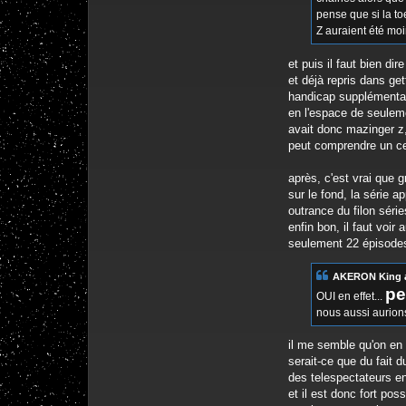
pense que si la to
Z auraient été mo
et puis il faut bien d
et déjà repris dans ge
handicap supplémentai
en l'espace de seulem
avait donc mazinger z,
peut comprendre un cer
après, c'est vrai que 
sur le fond, la série a
outrance du filon séri
enfin bon, il faut voir
seulement 22 épisodes,
AKERON King a 
pe
OUI en effet...
nous aussi aurions
il me semble qu'on en 
serait-ce que du fait d
des telespectateurs en
et il est donc fort po