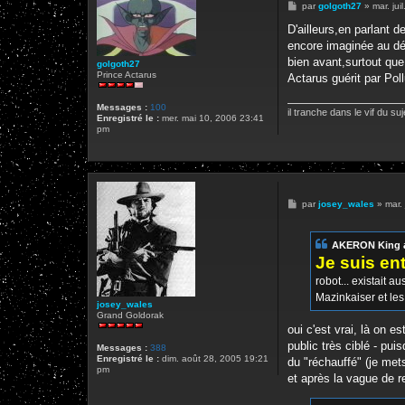
M
par
golgoth27
»
mar. ju
e
s
D'ailleurs,en parlant d
s
encore imaginée au déb
a
g
bien avant,surtout que 
golgoth27
e
Prince Actarus
Actarus guérit par Poll
Messages :
100
il tranche dans le vif du suj
Enregistré le :
mer. mai 10, 2006 23:41
pm
M
par
josey_wales
»
mar.
e
s
s
AKERON King a 
a
g
Je suis en
e
robot... existait 
Mazinkaiser et les
josey_wales
Grand Goldorak
oui c'est vrai, là on 
public très ciblé - pui
Messages :
388
Enregistré le :
dim. août 28, 2005 19:21
du "réchauffé" (je met
pm
et après la vague de 