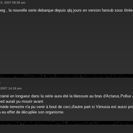
. 10, 2007 08:38 am
eeg , la nouvelle serie debarque depuis qlq jours en version fansub sous titrée 
s
0, 2007 14:18 pm
rainé en longueur dans la série aura été la blessure au bras d'Actarus,Pollux a
ed aurait pu mourir avant.
e terrestre n'a pu venir à bout de ceci,d'autre part si Vénusia est aussi pro
à eu effet de décuplée son organisme.