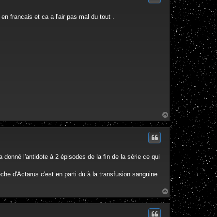
en francais et ca a l'air pas mal du tout .
H
a
u
t
 donné l'antidote à 2 épisodes de la fin de la série ce qui
che d'Actarus c'est en parti du à la transfusion sanguine
H
a
u
t