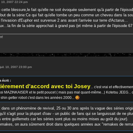
il. 10, 2007 22:24 pm
e cette blessure,le fait qu'elle ne soit évoquée seulement qu'à partir de l'épis
ut de la série:Ce qui fait qu'elle tombe un peu comme un cheveu dans la soup
l'invasion d'Euphor est survenue 2 ans avant l'arrivée sur terre d'Actarus...
ux...la fin de la série approchait à grand pas (et même à partir de l'épisode 67
et!
 juil. 10, 2007 23:00 pm
écrit :
tièrement d'accord avec toi Josey
... c'est vrai et effectivem
aussi MAZINKAISER et le petit poucet ( mais pas mal quant-même...) Kotetsu JEEG... qu'
 shin getter robot c'est dans les années 2000...
est dans un phénomène de revival, 25 ou 30 ans après la vague des séries origi
squ'il s'agit pour la plupart d'oav - un public de fans qui se languissait de ne 
s entre guillemets car les séries sont plus ou moins mises au goût du jour).
remakes, on aura sûrement droit dans quelques années aux "remakes de rema