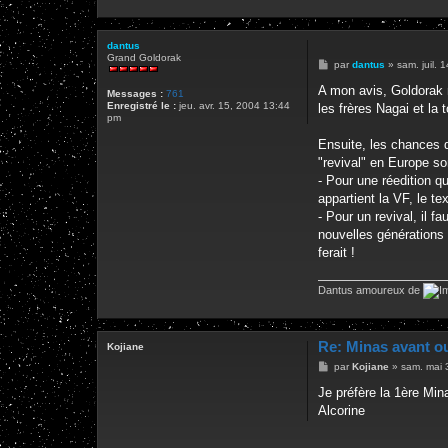
dantus
Grand Goldorak
M
par
dantus
»
sam. juil.
e
s
A mon avis, Goldorak n
Messages :
761
s
Enregistré le :
jeu. avr. 15, 2004 13:44
les frères Nagai et la 
a
pm
g
e
Ensuite, les chances d
"revival" en Europe so
- Pour une réedition qu
appartient la VF, le te
- Pour un revival, il f
nouvelles générations 
ferait !
Dantus amoureux de
Re: Minas avant o
Kojiane
M
par
Kojiane
»
sam. mai 
e
s
Je préfère la 1ère Mina
s
Alcorine
a
g
e