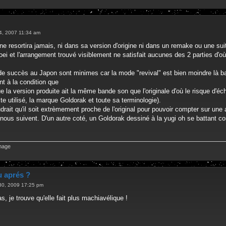
 14, 2007 11:34 am
e resortira jamais, ni dans sa version d'origine ni dans un remake ou une suite
toei et l'arrangement trouvé visiblement ne satisfait aucunes des 2 parties d'où
e succès au Japon sont minimes car la mode "revival" est bien moindre là ba
nt à la condition que
e la version produite ait la même bande son que l'originale d'où le risque d'éc
xte utilisé, la marque Goldorak et toute sa terminologie).
audrait qu'il soit extrèmement proche de l'original pour pouvoir compter sur une 
nous suivent. D'un autre coté, un Goldorak dessiné à la yugi oh se battant co
u aprés ?
30, 2009 17:25 pm
s, je trouve qu'elle fait plus machiavélique !