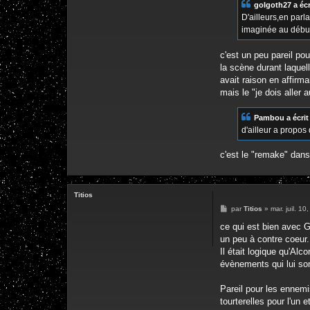
golgoth27 a écri
D'ailleurs,en parl
imaginée au début
c'est un peu pareil po
la scène durant laquel
avait raison en affirm
mais le "je dois aller
Pambou a écrit 
d'ailleur a propos
c'est le "remake" dans 
Titios
M
par
Titios
»
mar. juil. 1
e
s
ce qui est bien avec G
s
un peu à contre coeur.
a
g
Il était logique qu'Al
e
évènements qui lui son
Pareil pour les ennemi
tourterelles pour l'un e