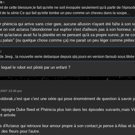
t :
ant de cette blessure,le fait qu'elle ne soit évoquée seulement qu'à partir de l'épis
 de la série:Ce qui fait qu'elle tombe un peu comme un cheveu dans la soupe...
ur phénicia qui arrive sans crier gare, aucune allusion n'ayant été faîte à son
le on voit actarus l'abondonner sur euphor n'est d'ailleurs pas à son honneur, 
ant qu'actarus avait fui la planète en ne pensant qu'à sa propre survie; je ne c
 au palais" (ou quelque chose comme ça) me parait un peu léger comme prétex
:
 de Jeeg , la nouvelle serie debarque depuis qlq jours en version fansub sous titrée e
lequel le robot est piloté par un enfant ?
0, 2007 23:30 pm
oldorak,c'est que c'est une série qui pose énormément de question à savoir p
cor rejoigne Duke fleed et Phénicia plus loin dans les épisodes suivants,mais 
t arrivée.
s d'Actarus qui retrouve leur amour propre à son contact,je pense à Atlas et
t des fleurs pour l'autre.