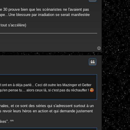
ode 30 prouve bien que les scénaristes ne l'avaient pas
e...Une blessure par irradiation se serait manifestée
 tout s'accélère)
H
a
u
t
ent ont en à déja parlé... Ceci dit outre les Mazinger et Getter
en pense tu.... alors ceux là, si c'est pas du réchauffer !
nales, et ce sont des séries qui s'adressent surtout à un
plus revoir leurs héros en action et qui demande justement
kes". ^^