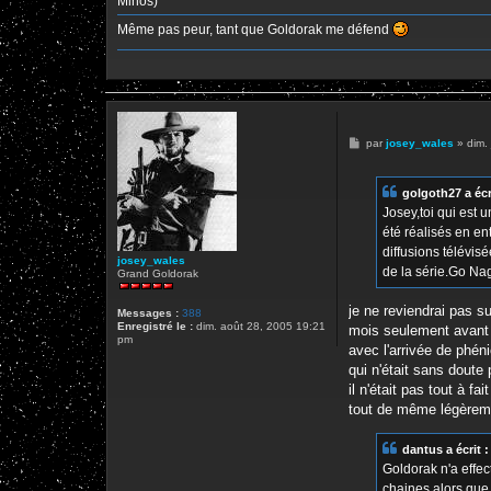
Minos)
Même pas peur, tant que Goldorak me défend
M
par
josey_wales
»
dim.
e
s
s
golgoth27 a écri
a
g
Josey,toi qui est 
e
été réalisés en en
diffusions télévis
josey_wales
de la série.Go Nag
Grand Goldorak
je ne reviendrai pas s
Messages :
388
Enregistré le :
dim. août 28, 2005 19:21
mois seulement avant l
pm
avec l'arrivée de phéni
qui n'était sans doute
il n'était pas tout à 
tout de même légèremen
dantus a écrit :
Goldorak n'a effec
chaines alors que 