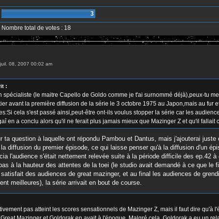
r
3
Nombre total de votes :
18
 juil. 08, 2007 00:02 am
t :
un spécialiste (le maitre Capello de Goldo comme je t'ai surnommé déjà),peux-tu me
tier avant la première diffusion de la série le 3 octobre 1975 au Japon,mais au fur e
ées:Si cela s'est passé ainsi,peut-être ont-ils voulus stopper la série car les audie
aî en a conclu alors qu'il ne ferait plus jamais mieux que Mazinger Z et qu'il fallai
ur ta question à laquelle ont répondu Pambou et Dantus, mais j'ajouterai juste
a diffusion du premier épisode, ce qui laisse penser qu'à la diffusion d'un épi
cia l'audience s'était nettement relevée suite à la période difficile des ep.42 
 pas à la hauteur des attentes de la toei (le studio avait demandé à ce que le
fait satisfait des audiences de great mazinger, et au final les audiences de gr
t meilleures), la série arrivait en bout de course.
tivement pas atteint les scores sensationnels de Mazinger Z, mais il faut dire qu'à 
Great Mazinger et Goldorak en avait à l'époque. Malgré cela, Goldorak a eu un relat