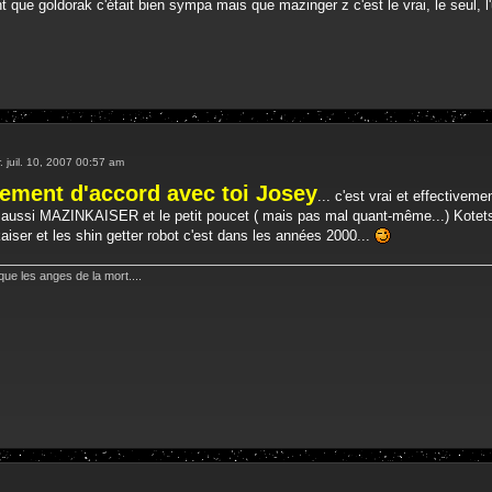
 que goldorak c'était bien sympa mais que mazinger z c'est le vrai, le seul, l'un
. juil. 10, 2007 00:57 am
rement d'accord avec toi Josey
... c'est vrai et effectiveme
it aussi MAZINKAISER et le petit poucet ( mais pas mal quant-même...) Kotetsu
iser et les shin getter robot c'est dans les années 2000...
que les anges de la mort....