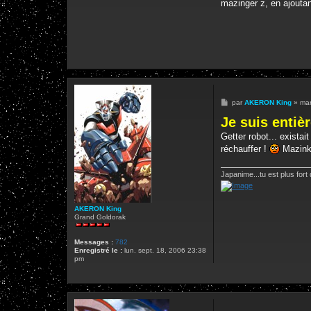
mazinger z, en ajoutant
M
par
AKERON King
»
mar
e
Je suis entiè
s
s
Getter robot... exista
a
g
réchauffer !
Mazinka
e
Japanime...tu est plus fort 
AKERON King
Grand Goldorak
Messages :
782
Enregistré le :
lun. sept. 18, 2006 23:38
pm