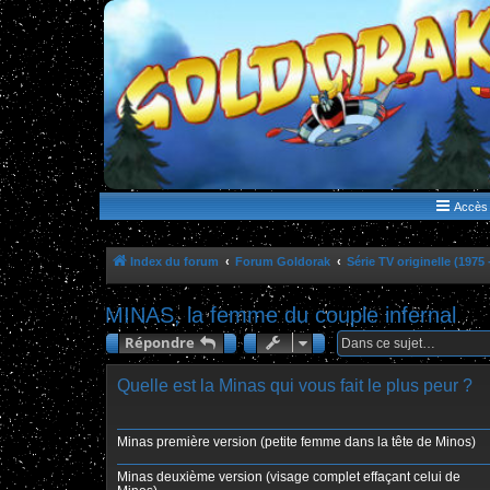
WWW.GOLDORAKGO.COM
le site de la Lune Rouge
Accès 
Index du forum
Forum Goldorak
Série TV originelle (1975 
MINAS, la femme du couple infernal
Répondre
Quelle est la Minas qui vous fait le plus peur ?
Minas première version (petite femme dans la tête de Minos)
Minas deuxième version (visage complet effaçant celui de