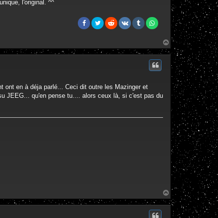
ique, l'original. ^^
H
a
u
t
nt ont en à déja parlé... Ceci dit outre les Mazinger et
 JEEG... qu'en pense tu.... alors ceux là, si c'est pas du
H
a
u
t