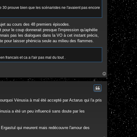
ode 30 prouve bien que les scénaristes ne l'avaient pas encore
 sujet au cours des 48 premiers épisodes.
et pour le coup donnerait presque l'impression qu'aphélie
onnais pas les dialogues dans la VO à cet instant précis,
te pour laisser phénicia seule au milieu des flammes.
n francais et ca a l'air pas mal du tout .
H
a
u
t
ourquoi Vénusia à mal été accepté par Actarus qui l'a pris
Vénusia a été un peu influencé sans doute par les
 à Ergastul qui meurent mais redécouvre l'amour des