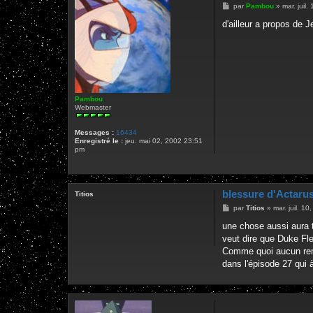
M
par
Pambou
»
mar. juil
e
s
d'ailleur a propos de J
s
a
g
e
Pambou
Webmaster
Messages :
16434
Enregistré le :
jeu. mai 02, 2002 23:51
pm
blessure d'Actaru
Titios
M
par
Titios
»
mar. juil. 1
e
s
une chose aussi aura t
s
veut dire que Duke Fle
a
g
Comme quoi aucun reméd
e
dans l'épisode 27 qui 