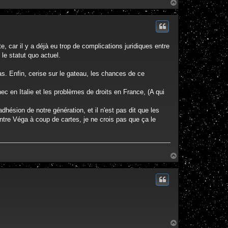
H
a
u
t
, car il y a déjà eu trop de complications juridiques entre
 le statut quo actuel.
s. Enfin, cerise sur le gateau, les chances de ce
hec en Italie et les problèmes de droits en France, (A qui
adhésion de notre génération, et il n'est pas dit que les
ntre Véga à coup de cartes, je ne crois pas que ça le
H
a
u
t
H