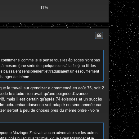
17%
 confirmer si,comme je le pense,tous les épisodes n'ont pas
t à mesure (une série de quelques uns à la fois) au fil des
nces baissaient sensiblement et traduisaient un essoufflement
t changer de thème.
 que la travail sur grendizer a commencé en août 75, soit 2
sode le studio n'en avait qu'une poignée d'avance.
à 48, mais il est certain qu'après 74 épisodes et un succès
 film uchu enban daisenso soit adapté en série animée car
endizer seront à peu de choses près du même ordre - voire
l'époque Mazinger Z n'avait aucun adversaire sur les autres
if succès puisqu'il a fait mieux que Great Mazinger et je