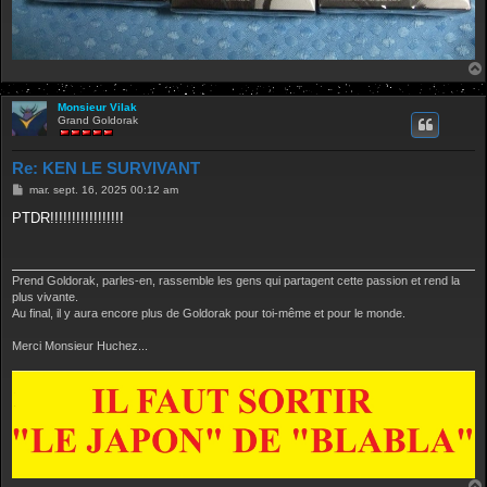
Monsieur Vilak
Grand Goldorak
Re: KEN LE SURVIVANT
M
mar. sept. 16, 2025 00:12 am
e
s
PTDR!!!!!!!!!!!!!!!!!
s
a
g
e
Prend Goldorak, parles-en, rassemble les gens qui partagent cette passion et rend la
plus vivante.
Au final, il y aura encore plus de Goldorak pour toi-même et pour le monde.
Merci Monsieur Huchez...