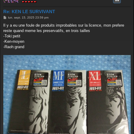
Re: KEN LE SURVIVANT
M
lun. sept. 15, 2025 23:59 pm
e
s
Il y a eu une foule de produits improbables sur la licence, mon prefere
s
reste quand meme les preservatifs, en trois tailles
a
g
-Toki:petit
e
-Ken-moyen
-Raoh:grand