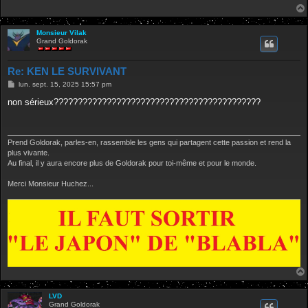
Monsieur Vilak
Grand Goldorak
Re: KEN LE SURVIVANT
M
lun. sept. 15, 2025 15:57 pm
e
s
non sérieux???????????????????????????????????????????
s
a
g
e
Prend Goldorak, parles-en, rassemble les gens qui partagent cette passion et rend la
plus vivante.
Au final, il y aura encore plus de Goldorak pour toi-même et pour le monde.
Merci Monsieur Huchez...
LVD
Grand Goldorak