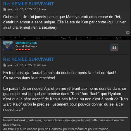
Re: KEN LE SURVIVANT
M
jeu. oct. 02, 2025 00:12 am
e
s
Oui mais... Je n'ai jamais pense que Mamiya etait amoureuse de Rei,
s
c'etait un amour a sens unique. Elle l'a ete de Ken par contre (qui lui n'en
a
g
avait clairement rien a secouer).
e
Monsieur Vilak
Grand Goldorak
Re: KEN LE SURVIVANT
M
jeu. oct. 02, 2025 00:42 am
e
s
En tout cas, ça n'aurait jamais du continuer après la mort de Raoh!
s
Ca va trop dans la surenchère!
a
g
e
En parlant de ce nouvel Arc et en me référant aux noms donnés dans ce
graphique, est-ce qu'il est précisé dans "Ken 1/arc Raoh" que Ryuken
n'est que le père adoptif de Ken & ses frères ou non c'est à partir de "Ken
2/arc Kaio" qu'on le précise, justement pour pouvoir donner du sel à ce
nouvel arc?
Prend Goldorak, parles-en, rassemble les gens qui partagent cette passion et rend la
plus vivante.
Au final, il y aura encore plus de Goldorak pour toi-même et pour le monde.