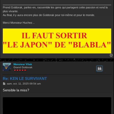
Prend Goldorak, parles-en, rassemble les gens qui partagent cette passion et rend la
plus vivante.
Au final, il y aura encore plus de Goldorak pour toi-même et pour le monde.
Merci Monsieur Huchez...
Monsieur Vilak
Grand Goldorak
Re: KEN LE SURVIVANT
M
sam. oct. 11, 2025 09:54 am
e
s
Sensible la miss?
s
a
g
e