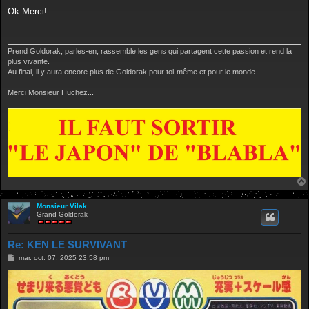
e
s
Ok Merci!
s
a
g
e
Prend Goldorak, parles-en, rassemble les gens qui partagent cette passion et rend la
plus vivante.
Au final, il y aura encore plus de Goldorak pour toi-même et pour le monde.
Merci Monsieur Huchez...
Monsieur Vilak
Grand Goldorak
Re: KEN LE SURVIVANT
M
mar. oct. 07, 2025 23:58 pm
e
s
s
a
g
e