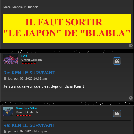
Merci Monsieur Huchez...
LVD
Grand Goldorak
Re: KEN LE SURVIVANT
M
jeu. oct. 02, 2025 10:01 am
e
s
Je suis quasi-sur que c'est deja dit dans Ken 1.
s
a
g
e
Monsieur Vilak
Grand Goldorak
Re: KEN LE SURVIVANT
M
jeu. oct. 02, 2025 14:45 pm