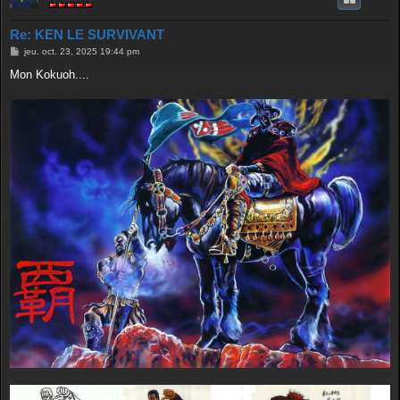
Re: KEN LE SURVIVANT
M
jeu. oct. 23, 2025 19:44 pm
e
s
Mon Kokuoh....
s
a
g
e