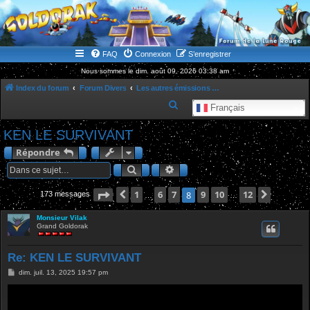
WWW.GOLDORAKGO.COM
le site de la Lune Rouge
FAQ
Connexion
S’enregistrer
Nous sommes le dim. août 09, 2026 03:38 am
Index du forum
Forum Divers
Les autres émissions marquantes de notre jeunesse
R
Français
e
KEN LE SURVIVANT
c
Répondre
h
Rechercher
Recherche avancée
e
r
Page
Précédente
8
1
sur
12
6
7
9
10
12
Suivant
8
173 messages
…
…
c
Monsieur Vilak
h
Grand Goldorak
e
r
Re: KEN LE SURVIVANT
M
dim. juil. 13, 2025 19:57 pm
e
s
s
a