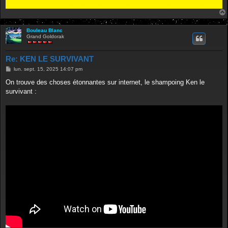
Bouleau Blanc
Grand Goldorak
Re: KEN LE SURVIVANT
M
lun. sept. 15, 2025 14:07 pm
e
s
On trouve des choses étonnantes sur internet, le shampoing Ken le
s
survivant :
a
g
e