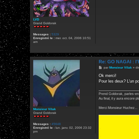
a
g
e
LVD
Grand Goldorak
Messages :
5329
Enregistré le :
mer. oct. 04, 2006 10:51
am
Re: GO NAGAI : l'
M
par
Monsieur Vilak
»
di
e
s
Ok merci!
s
Pour les deux? L'un pour
a
g
e
Prend Goldorak, parles-en,
Au final, il y aura encore
Merci Monsieur Huchez...
Monsieur Vilak
Grand Goldorak
Messages :
45648
Enregistré le :
lun. janv. 02, 2006 23:32
pm