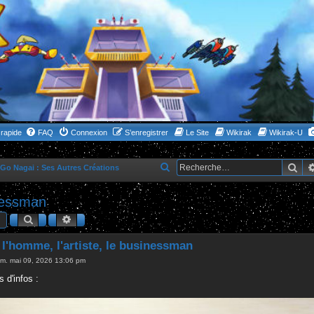
rapide
FAQ
Connexion
S’enregistrer
Le Site
Wikirak
Wikirak-U
Rec
R
Go Nagai : Ses Autres Créations
e
inessman
c
Rechercher
Recherche avancée
h
e
l'homme, l'artiste, le businessman
r
m. mai 09, 2026 13:06 pm
c
 d'infos :
h
e