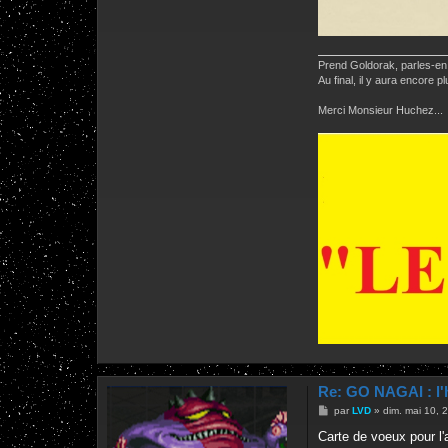
Prend Goldorak, parles-en,
Au final, il y aura encore
Merci Monsieur Huchez...
Re: GO NAGAI : l'
M
par
LVD
»
dim. mai 10, 
e
s
Carte de voeux pour l
s