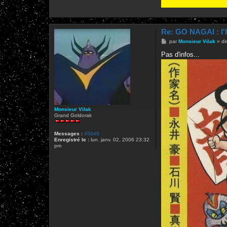
Re: GO NAGAI : l'
M
par
Monsieur Vilak
»
di
e
s
Pas d'infos...
s
a
g
e
Monsieur Vilak
Grand Goldorak
Messages :
45648
Enregistré le :
lun. janv. 02, 2006 23:32
pm