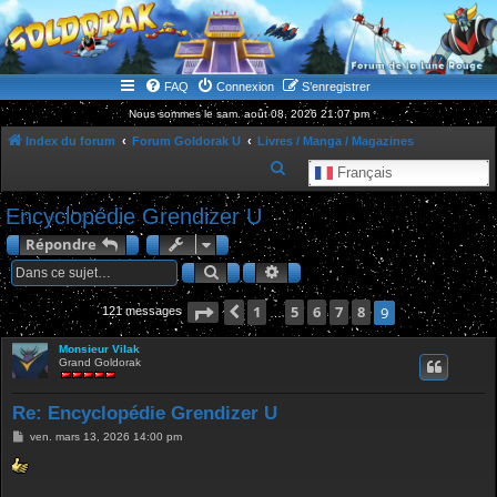
WWW.GOLDORAKGO.COM
le site de la Lune Rouge
FAQ
Connexion
S’enregistrer
Nous sommes le sam. août 08, 2026 21:07 pm
Index du forum
Forum Goldorak U
Livres / Manga / Magazines
R
Français
e
Encyclopédie Grendizer U
c
Répondre
h
Rechercher
Recherche avancée
e
r
Page
Précédente
9
1
sur
9
5
6
7
8
9
121 messages
…
c
Monsieur Vilak
h
Grand Goldorak
e
r
Re: Encyclopédie Grendizer U
M
ven. mars 13, 2026 14:00 pm
e
s
s
a