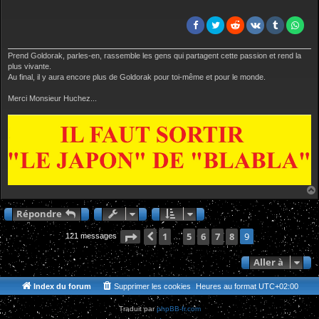
g
e
Prend Goldorak, parles-en, rassemble les gens qui partagent cette passion et rend la
plus vivante.
Au final, il y aura encore plus de Goldorak pour toi-même et pour le monde.
Merci Monsieur Huchez...
Répondre
Page
Précédente
9
1
sur
9
5
6
7
8
9
121 messages
…
Aller à
Index du forum
Supprimer les cookies
Heures au format
UTC+02:00
Traduit par
phpBB-fr.com