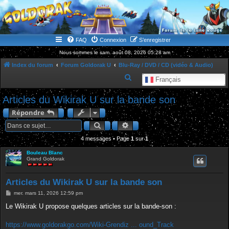
WWW.GOLDORAKGO.COM
le site de la Lune Rouge
FAQ
Connexion
S’enregistrer
Nous sommes le sam. août 08, 2026 05:28 am
Index du forum
Forum Goldorak U
Blu-Ray / DVD / CD (vidéo & Audio)
R
Français
e
Articles du Wikirak U sur la bande son
c
Répondre
h
Rechercher
Recherche avancée
e
4 messages • Page
1
r
sur
1
c
Bouleau Blanc
Grand Goldorak
h
e
Articles du Wikirak U sur la bande son
r
M
mer. mars 11, 2026 12:59 pm
e
s
Le Wikirak U propose quelques articles sur la bande-son :
s
a
g
https://www.goldorakgo.com/Wiki-Grendiz ... ound_Track