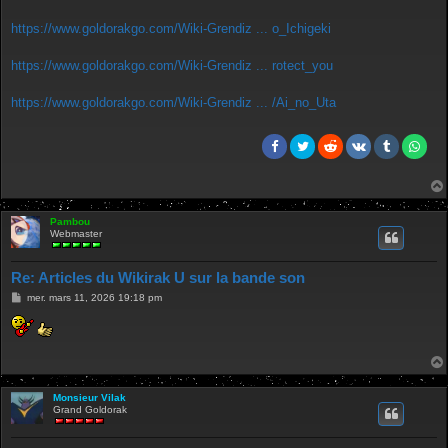
e
https://www.goldorakgo.com/Wiki-Grendiz ... o_Ichigeki
https://www.goldorakgo.com/Wiki-Grendiz ... rotect_you
https://www.goldorakgo.com/Wiki-Grendiz ... /Ai_no_Uta
Pambou
Webmaster
Re: Articles du Wikirak U sur la bande son
M
mer. mars 11, 2026 19:18 pm
e
s
s
a
g
e
Monsieur Vilak
Grand Goldorak