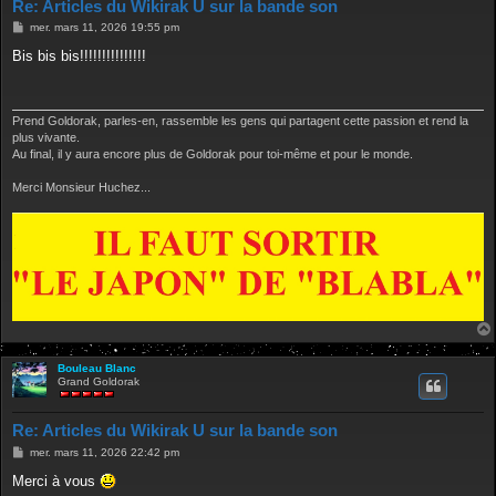
Re: Articles du Wikirak U sur la bande son
M
mer. mars 11, 2026 19:55 pm
e
s
Bis bis bis!!!!!!!!!!!!!!!
s
a
g
e
Prend Goldorak, parles-en, rassemble les gens qui partagent cette passion et rend la
plus vivante.
Au final, il y aura encore plus de Goldorak pour toi-même et pour le monde.
Merci Monsieur Huchez...
Bouleau Blanc
Grand Goldorak
Re: Articles du Wikirak U sur la bande son
M
mer. mars 11, 2026 22:42 pm
e
s
Merci à vous
s