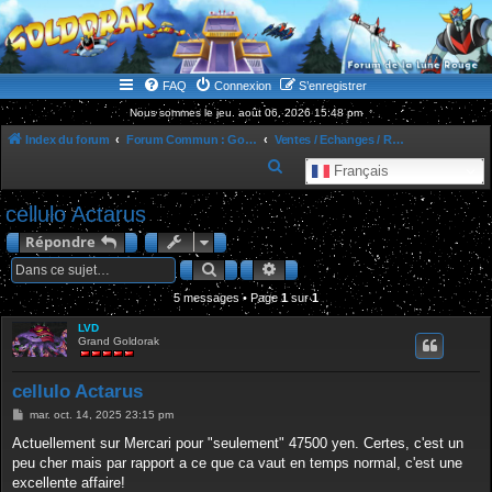
WWW.GOLDORAKGO.COM
le site de la Lune Rouge
FAQ
Connexion
S’enregistrer
Nous sommes le jeu. août 06, 2026 15:48 pm
Index du forum
Forum Commun : Goldorak / Grendizer U
Ventes / Echanges / Recherches / Dons
R
Français
e
cellulo Actarus
c
Répondre
h
Rechercher
Recherche avancée
e
5 messages • Page
1
r
sur
1
c
LVD
Grand Goldorak
h
e
cellulo Actarus
r
M
mar. oct. 14, 2025 23:15 pm
e
s
Actuellement sur Mercari pour "seulement" 47500 yen. Certes, c'est un
s
peu cher mais par rapport a ce que ca vaut en temps normal, c'est une
a
g
excellente affaire!