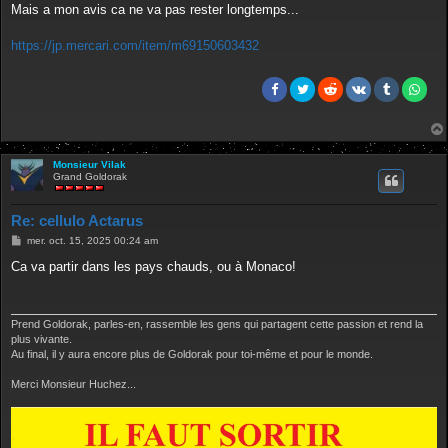
e
Mais a mon avis ca ne va pas rester longtemps...
https://jp.mercari.com/item/m69150603432
Monsieur Vilak
Grand Goldorak
Re: cellulo Actarus
M
mer. oct. 15, 2025 00:24 am
e
s
Ca va partir dans les pays chauds, ou à Monaco!
s
a
g
e
Prend Goldorak, parles-en, rassemble les gens qui partagent cette passion et rend la
plus vivante.
Au final, il y aura encore plus de Goldorak pour toi-même et pour le monde.
Merci Monsieur Huchez...