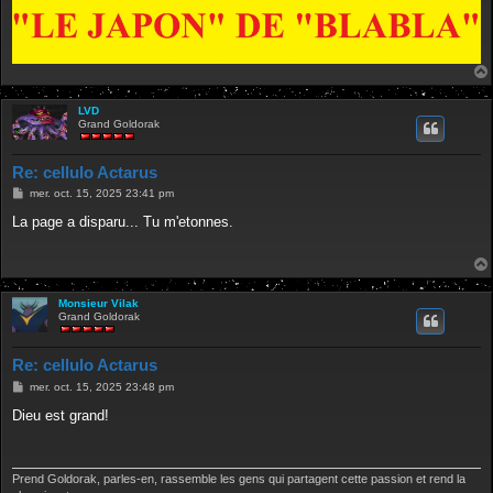
LVD
Grand Goldorak
Re: cellulo Actarus
M
mer. oct. 15, 2025 23:41 pm
e
s
La page a disparu... Tu m'etonnes.
s
a
g
e
Monsieur Vilak
Grand Goldorak
Re: cellulo Actarus
M
mer. oct. 15, 2025 23:48 pm
e
s
Dieu est grand!
s
a
g
e
Prend Goldorak, parles-en, rassemble les gens qui partagent cette passion et rend la