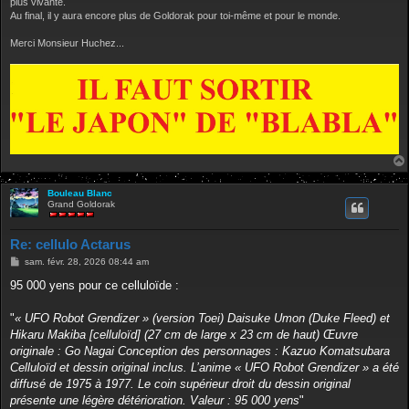
plus vivante.
Au final, il y aura encore plus de Goldorak pour toi-même et pour le monde.
Merci Monsieur Huchez...
Bouleau Blanc
Grand Goldorak
Re: cellulo Actarus
M
sam. févr. 28, 2026 08:44 am
e
s
95 000 yens pour ce celluloïde :
s
a
g
"
« UFO Robot Grendizer » (version Toei) Daisuke Umon (Duke Fleed) et
e
Hikaru Makiba [celluloïd] (27 cm de large x 23 cm de haut) Œuvre
originale : Go Nagai Conception des personnages : Kazuo Komatsubara
Celluloïd et dessin original inclus. L’anime « UFO Robot Grendizer » a été
diffusé de 1975 à 1977. Le coin supérieur droit du dessin original
présente une légère détérioration. Valeur : 95 000 yens
"