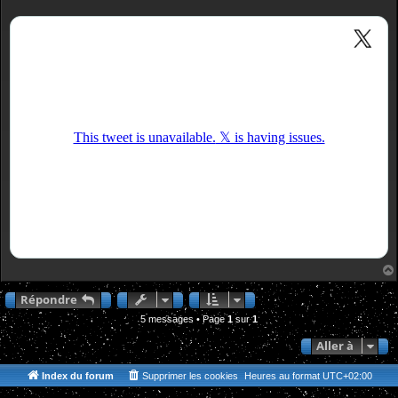
Répondre
5 messages • Page
1
sur
1
Aller à
Index du forum
Supprimer les cookies
Heures au format
UTC+02:00