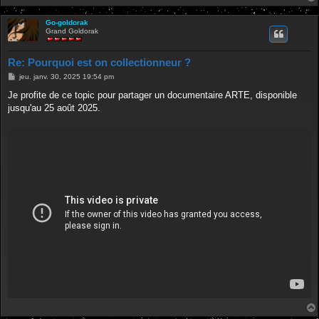
Go-goldorak
Grand Goldorak
Re: Pourquoi est on collectionneur ?
M
jeu. janv. 30, 2025 19:54 pm
e
s
Je profite de ce topic pour partager un documentaire ARTE, disponible
s
jusqu'au 25 août 2025.
a
g
e