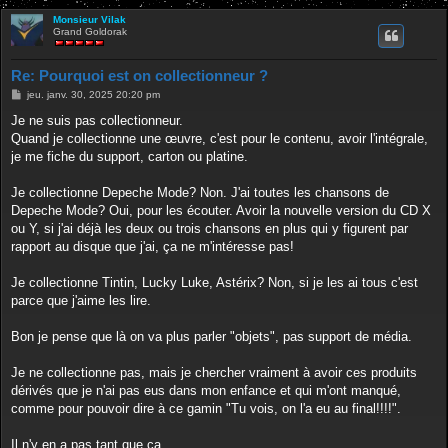
Monsieur Vilak
Grand Goldorak
Re: Pourquoi est on collectionneur ?
M
jeu. janv. 30, 2025 20:20 pm
e
s
Je ne suis pas collectionneur.
s
Quand je collectionne une œuvre, c'est pour le contenu, avoir l'intégrale,
a
g
je me fiche du support, carton ou platine.
e
Je collectionne Depeche Mode? Non. J'ai toutes les chansons de
Depeche Mode? Oui, pour les écouter. Avoir la nouvelle version du CD X
ou Y, si j'ai déjà les deux ou trois chansons en plus qui y figurent par
rapport au disque que j'ai, ça ne m'intéresse pas!
Je collectionne Tintin, Lucky Luke, Astérix? Non, si je les ai tous c'est
parce que j'aime les lire.
Bon je pense que là on va plus parler "objets", pas support de média.
Je ne collectionne pas, mais je chercher vraiment à avoir ces produits
dérivés que je n'ai pas eus dans mon enfance et qui m'ont manqué,
comme pour pouvoir dire à ce gamin "Tu vois, on l'a eu au final!!!!".
Il n'y en a pas tant que ça.