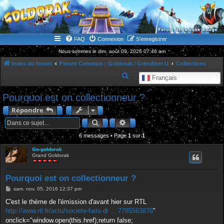
WWW.GOLDORAKGO.COM
le site de la Lune Rouge
FAQ
Connexion
S’enregistrer
Nous sommes le dim. août 09, 2026 07:46 am
Index du forum
Forum Commun : Goldorak / Grendizer U
Collections
R
Français
e
Pourquoi est on collectionneur ?
c
Répondre
h
Rechercher
Recherche avancée
e
6 messages • Page
1
r
sur
1
c
Go-goldorak
Grand Goldorak
h
e
Pourquoi est on collectionneur ?
r
M
sam. nov. 05, 2016 12:37 pm
e
s
C'est le thème de l'émission d'avant hier sur RTL
s
http://www.rtl.fr/actu/societe-faits-di ... 7785563876
"
a
g
onclick="window.open(this.href);return false;