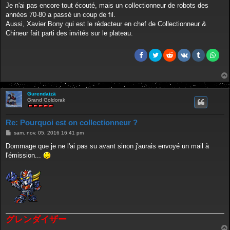
e
Je n'ai pas encore tout écouté, mais un collectionneur de robots des
années 70-80 a passé un coup de fil.
Aussi, Xavier Bony qui est le rédacteur en chef de Collectionneur &
Chineur fait parti des invités sur le plateau.
Gurendaizä
Grand Goldorak
Re: Pourquoi est on collectionneur ?
M
sam. nov. 05, 2016 16:41 pm
e
s
Dommage que je ne l'ai pas su avant sinon j'aurais envoyé un mail à
s
l'émission...
a
g
e
グレンダイザー