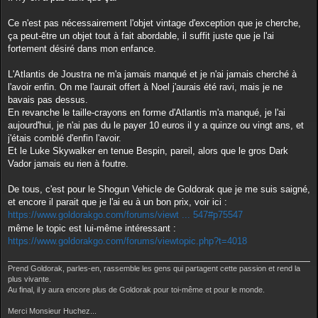
Ce n'est pas nécessairement l'objet vintage d'exception que je cherche,
ça peut-être un objet tout à fait abordable, il suffit juste que je l'ai
fortement désiré dans mon enfance.
L'Atlantis de Joustra ne m'a jamais manqué et je n'ai jamais cherché à
l'avoir enfin. On me l'aurait offert à Noel j'aurais été ravi, mais je ne
bavais pas dessus.
En revanche le taille-crayons en forme d'Atlantis m'a manqué, je l'ai
aujourd'hui, je n'ai pas du le payer 10 euros il y a quinze ou vingt ans, et
j'étais comblé d'enfin l'avoir.
Et le Luke Skywalker en tenue Bespin, pareil, alors que le gros Dark
Vador jamais eu rien à foutre.
De tous, c'est pour le Shogun Vehicle de Goldorak que je me suis saigné,
et encore il parait que je l'ai eu à un bon prix, voir ici :
https://www.goldorakgo.com/forums/viewt ... 547#p75547
même le topic est lui-même intéressant :
https://www.goldorakgo.com/forums/viewtopic.php?t=4018
Prend Goldorak, parles-en, rassemble les gens qui partagent cette passion et rend la
plus vivante.
Au final, il y aura encore plus de Goldorak pour toi-même et pour le monde.
Merci Monsieur Huchez...