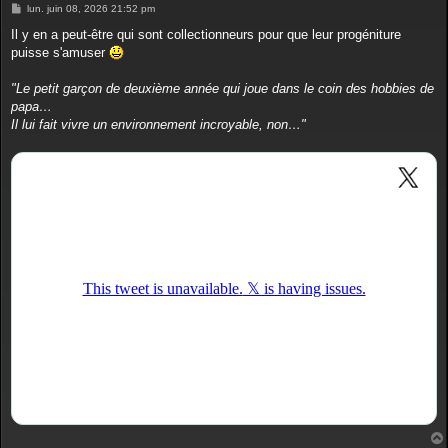
M
lun. juin 08, 2026 21:52 pm
e
s
Il y en a peut-être qui sont collectionneurs pour que leur progéniture
s
puisse s'amuser
a
g
e
"Le petit garçon de deuxième année qui joue dans le coin des hobbies de
papa…
Il lui fait vivre un environnement incroyable, non…"