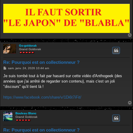
Go-goldorak
Grand Goldorak
Re: Pourquoi est on collectionneur ?
M
sam. janv. 24, 2026 10:44 am
e
s
Je suis tombé tout à fait par hasard sur cette vidéo d'Anthogeek (des
s
années que j'ai arrêté de regarder son contenu), mais c'est un joli
a
g
"discours" qu'il tient là !
e
https://www.facebook.com/share/v/1Di6t7iFit/
Bouleau Blanc
Grand Goldorak
Re: Pourquoi est on collectionneur ?