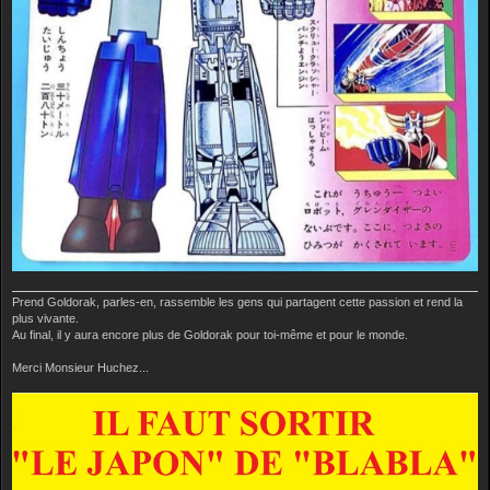
Prend Goldorak, parles-en, rassemble les gens qui partagent cette passion et rend la
plus vivante.
Au final, il y aura encore plus de Goldorak pour toi-même et pour le monde.
Merci Monsieur Huchez...