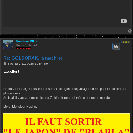
Monsieur Vilak
Grand Goldorak
Re: GOLDORAK, la machine
M
dim. janv. 11, 2026 10:54 am
e
s
Excellent!
s
a
g
e
Prend Goldorak, parles-en, rassemble les gens qui partagent cette passion et rend la
plus vivante.
Au final, il y aura encore plus de Goldorak pour toi-même et pour le monde.
Merci Monsieur Huchez...