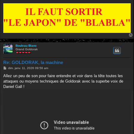
Bouleau Blanc
Grand Goldorak
Re: GOLDORAK, la machine
M
dim. janv. 11, 2026 09:56 am
e
s
Allez un peu de son pour faire entendre et voir dans la tête toutes les
s
attaques ou moyens techniques de Goldorak avec la superbe voix de
a
g
Daniel Gall !
e