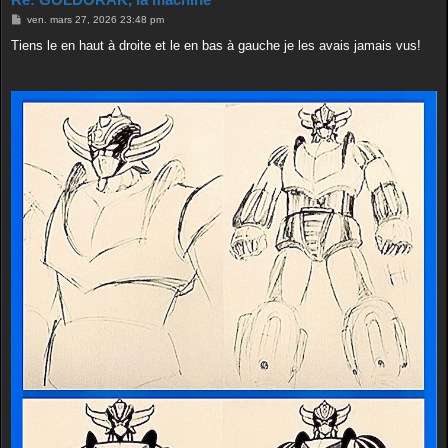
M
ven. mars 27, 2026 23:48 pm
e
s
Tiens le en haut à droite et le en bas à gauche je les avais jamais vus!
s
a
g
e