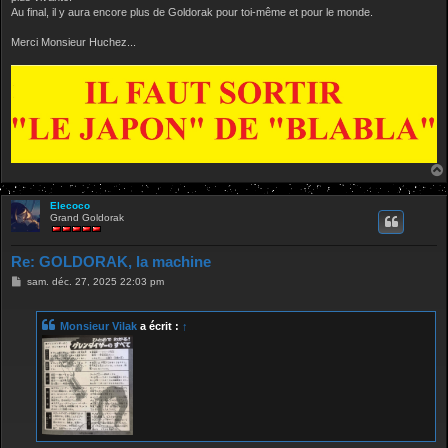
Au final, il y aura encore plus de Goldorak pour toi-même et pour le monde.
Merci Monsieur Huchez...
Elecoco
Grand Goldorak
Re: GOLDORAK, la machine
M
sam. déc. 27, 2025 22:03 pm
e
s
s
Monsieur Vilak
a écrit :
↑
a
g
e