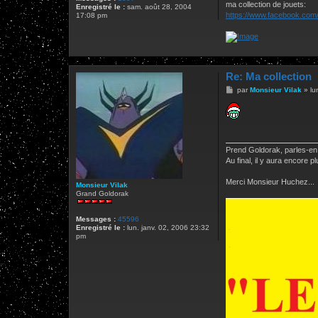
ma collection de jouets:
Enregistré le :
sam. août 28, 2004
https://www.facebook.com/
17:08 pm
Re: Ma collection
M
par
Monsieur Vilak
»
lu
e
s
s
a
g
e
Prend Goldorak, parles-en,
Au final, il y aura encore
Merci Monsieur Huchez...
Monsieur Vilak
Grand Goldorak
Messages :
45596
Enregistré le :
lun. janv. 02, 2006 23:32
pm