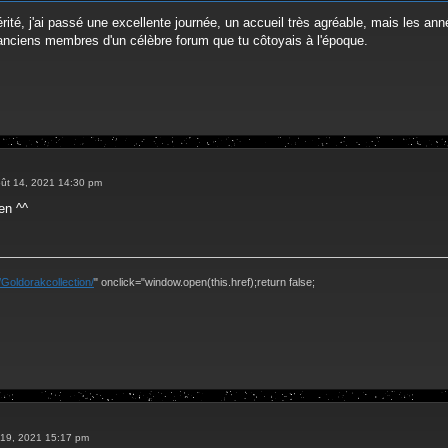
r
vérité, j'ai passé une excellente journée, un accueil très agréable, mais les 
 anciens membres d'un célèbre forum que tu côtoyais à l'époque.
ût 14, 2021 14:30 pm
en ^^
Goldorakcollection/
" onclick="window.open(this.href);return false;
. 19, 2021 15:17 pm