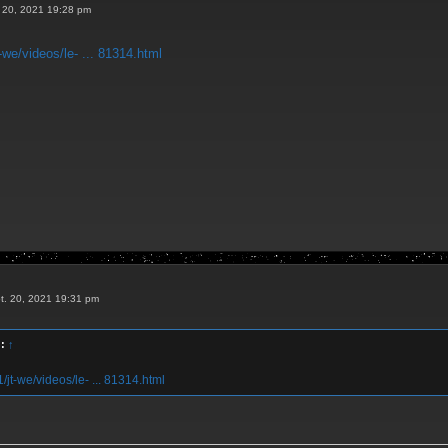
. 20, 2021 19:28 pm
t-we/videos/le- ... 81314.html
pt. 20, 2021 19:31 pm
 :
↑
f1/jt-we/videos/le- ... 81314.html