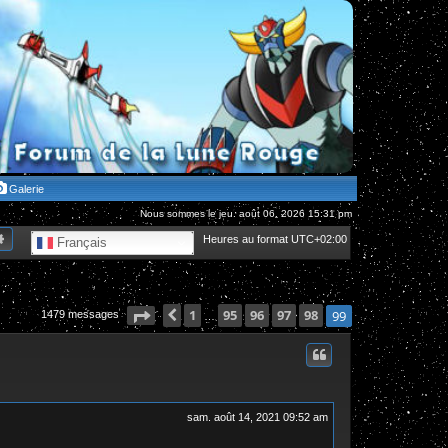
Galerie
Nous sommes le jeu. août 06, 2026 15:31 pm
hercher
Recherche avancée
Heures au format
UTC+02:00
Français
Page
99
Précédente
1
sur
95
99
96
97
98
99
1479 messages
…
sam. août 14, 2021 09:52 am