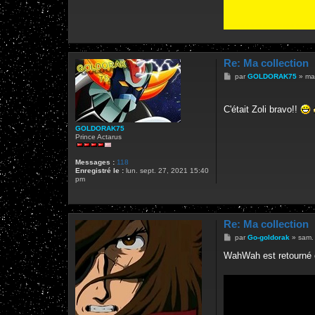
Re: Ma collection
M
par
GOLDORAK75
»
ma
e
s
s
C'était Zoli bravo!!
a
g
e
GOLDORAK75
Prince Actarus
Messages :
118
Enregistré le :
lun. sept. 27, 2021 15:40
pm
Re: Ma collection
M
par
Go-goldorak
»
sam.
e
s
WahWah est retourné 
s
a
g
e