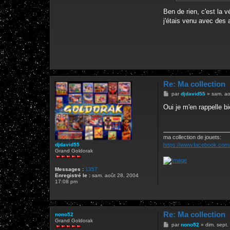
Ben de rien, c'est la 
j'étais venu avec des
Re: Ma collection
M
par
djdavid55
»
sam. ao
e
s
Oui je m'en rappelle bi
s
a
g
e
ma collection de jouets:
https://www.facebook.com/
djdavid55
Grand Goldorak
Messages :
1357
Enregistré le :
sam. août 28, 2004
17:08 pm
Re: Ma collection
nono52
Grand Goldorak
M
par
nono52
»
dim. sept