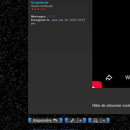
Go-goldorak
Grand Goldorak
Messages :
3715
Enregistré le :
sam. juil. 18, 2015 18:57
pm
Hâte de retourner visi
Répondre