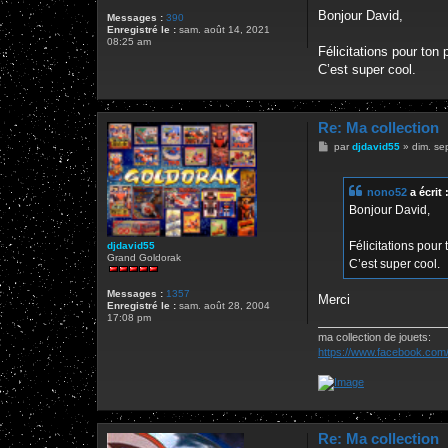
e
s
Bonjour David,
Messages :
390
s
Enregistré le :
sam. août 14, 2021
a
08:25 am
g
Félicitations pour ton
e
C’est super cool.
Re: Ma collection
M
par
djdavid55
»
dim. se
e
s
s
nono52
a écrit 
a
g
Bonjour David,
e
Félicitations pour
djdavid55
Grand Goldorak
C’est super cool.
Messages :
1357
Merci
Enregistré le :
sam. août 28, 2004
17:08 pm
ma collection de jouets:
https://www.facebook.com/
Re: Ma collection