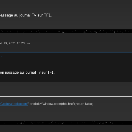
 passage au journal Tv sur TF1.
pt. 19, 2021 15:23 pm
:
↑
 ton passage au journal Tv sur TF1.
Goldorakcollection/
" onclick="window.open(this.href);return false;