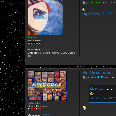
M
par
Pambou
»
lun. sept
e
s
s
https://www.tf1.fr/tf1/j
a
g
e
Pambou
Webmaster
Messages :
16422
Enregistré le :
jeu. mai 02, 2002 23:51
pm
Re: Ma collection
M
par
djdavid55
»
lun. se
e
s
s
Pambou
a écrit
a
g
e
https://www.tf1.fr/t
djdavid55
Grand Goldorak
Messages :
1357