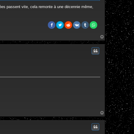
années passent vite, cela remonte à une décennie même,
H
a
u
t
H
a
u
t