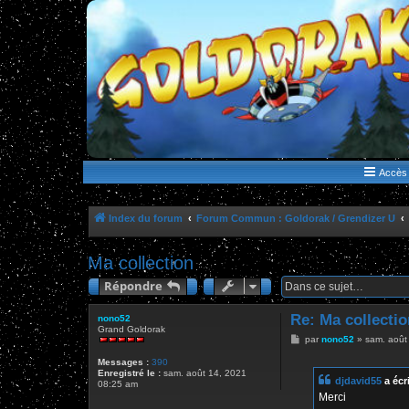
WWW.GOLDORAKGO.COM
le site de la Lune Rouge
Accès 
Index du forum
Forum Commun : Goldorak / Grendizer U
Ma collection
Répondre
Re: Ma collectio
nono52
Grand Goldorak
M
par
nono52
»
sam. août
e
s
Messages :
390
s
Enregistré le :
sam. août 14, 2021
djdavid55
a écri
a
08:25 am
g
Merci
e