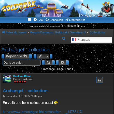
WWW.GOLDORAKGO.COM
le site de la Lune Rouge
FAQ
Connexion
S’enregistrer
Nous sommes le sam. août 08, 2026 08:35 am
Index du forum
Forum Commun : Goldorak / Grendizer U
Collections
R
Français
e
Archangel : collection
c
Répondre
h
Rechercher
Recherche avancée
e
1 message • Page
1
r
sur
1
c
Bouleau Blanc
Grand Goldorak
h
e
Archangel : collection
r
M
sam. déc. 06, 2025 23:02 pm
e
s
En voilà une belle collection aussi
s
a
g
https://www.lamontagne.fr/clermont-ferr ... _14786117/