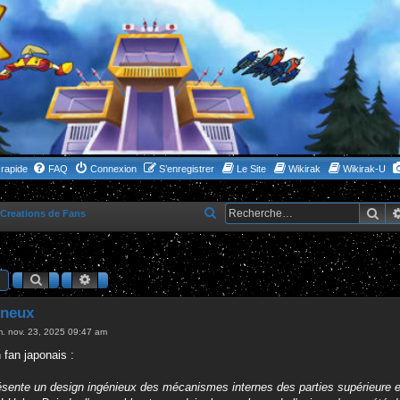
rapide
FAQ
Connexion
S’enregistrer
Le Site
Wikirak
Wikirak-U
Rec
R
Creations de Fans
e
c
Rechercher
Recherche avancée
h
e
ineux
r
m. nov. 23, 2025 09:47 am
c
 fan japonais :
h
e
sente un design ingénieux des mécanismes internes des parties supérieure et 