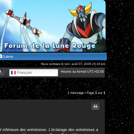
Galerie
Nous sommes le ven. août 07, 2026 23:16 pm
hercher
Recherche avancée
Heures au format
UTC+02:00
Français
1 message • Page
1
sur
1
inférieure des entretoises. L'éclairage des entretoises a