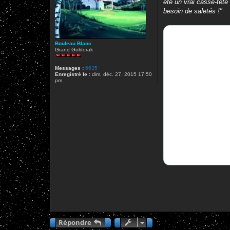
été un vrai casse-tête
besoin de saletés !"
Bouleau Blanc
Grand Goldorak
Messages :
6635
Enregistré le :
dim. déc. 27, 2015 17:50
pm
Répondre