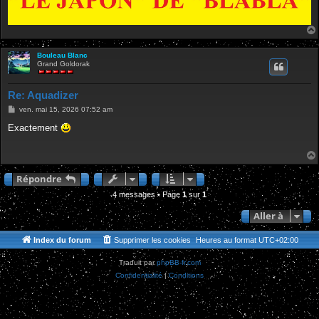
Bouleau Blanc
Grand Goldorak
Re: Aquadizer
M
ven. mai 15, 2026 07:52 am
e
s
Exactement
s
a
g
e
Répondre
4 messages • Page
1
sur
1
Aller à
Index du forum
Supprimer les cookies
Heures au format
UTC+02:00
Traduit par
phpBB-fr.com
Confidentialité
|
Conditions