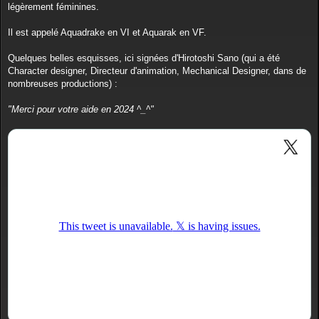
e
légèrement féminines.
Il est appelé Aquadrake en VI et Aquarak en VF.
Quelques belles esquisses, ici signées d'Hirotoshi Sano (qui a été
Character designer, Directeur d'animation, Mechanical Designer, dans de
nombreuses productions) :
"Merci pour votre aide en 2024 ^_^"