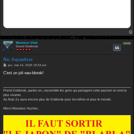
Monsieur Vilak
Grand Goldorak
Re: Aquadizer
M
jeu. mai 14, 2026 19:54 pm
e
s
C'est un joli eau-ldorak!
s
a
g
e
Prend Goldorak, parles-en, rassemble les gens qui partagent cette passion et rend la
plus vivante.
Au final, il y aura encore plus de Goldorak pour toi-même et pour le monde.
Merci Monsieur Huchez...