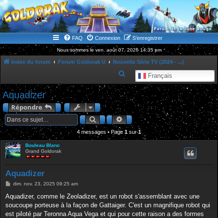
WWW.GOLDORAKGO.COM
le site de la Lune Rouge
FAQ
Connexion
S’enregistrer
Nous sommes le ven. août 07, 2026 14:35 pm
Index du forum
Forum Goldorak U
Nouvelle Série TV (2024 - ...)
R
Français
e
Aquadizer
c
Répondre
h
Rechercher
Recherche avancée
e
4 messages • Page
1
r
sur
1
c
Bouleau Blanc
Grand Goldorak
h
e
Aquadizer
r
M
dim. nov. 23, 2025 09:25 am
e
s
Aquadizer, comme le Zeoladizer, est un robot s'assemblant avec une
s
soucoupe porteuse à la façon de Gattaiger. C'est un magnifique robot qui
a
g
est piloté par Teronna Aqua Vega et qui pour cette raison a des formes