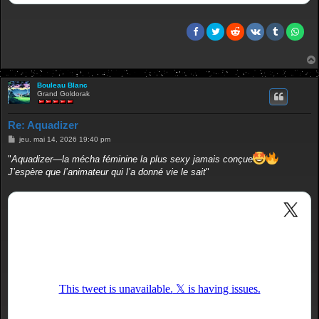
Bouleau Blanc
Grand Goldorak
Re: Aquadizer
M
jeu. mai 14, 2026 19:40 pm
e
s
"
Aquadizer—la mécha féminine la plus sexy jamais conçue
s
J’espère que l’animateur qui l’a donné vie le sait
"
a
g
e