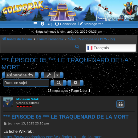
WWW.GOLDORAKGO.COM
le site de la Lune Rouge
FAQ
Connexion
S’enregistrer
Nous sommes le dim. août 09, 2026 06:33 am
Index du forum
Forum Goldorak
Série TV originelle (1975 - 77)
R
Français
e
*** ÉPISODE 05 *** LE TRAQUENARD DE LA
c
MORT
h
Répondre
e
Rechercher
Recherche avancée
r
13 messages • Page
1
sur
1
c
h
Monsieur Vilak
Grand Goldorak
e
r
*** ÉPISODE 05 *** LE TRAQUENARD DE LA MORT
M
jeu. nov. 13, 2025 23:16 pm
e
s
La fiche Wikirak :
s
https://www.goldorakgo.com/wiki/index.p ... de_la_mort
a