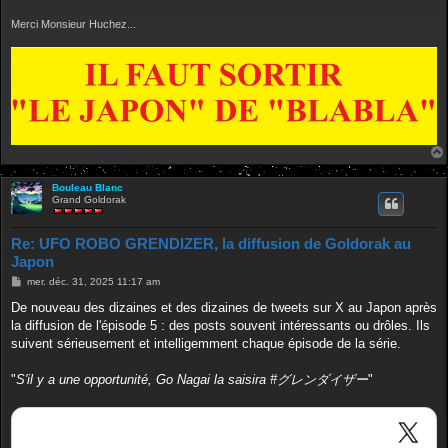
Merci Monsieur Huchez...
Bouleau Blanc
Grand Goldorak
Re: UFO ROBO GRENDIZER, la diffusion de Goldorak au
Japon
M
mer. déc. 31, 2025 11:17 am
e
s
De nouveau des dizaines et des dizaines de tweets sur X au Japon après
s
la diffusion de l'épisode 5 : des posts souvent intéressants ou drôles. Ils
a
g
suivent sérieusement et intelligemment chaque épisode de la série.
e
"
S'il y a une opportunité, Go Nagai la saisira #グレンダイザー
"