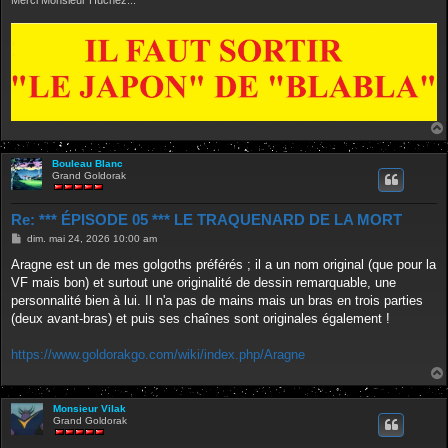
Bouleau Blanc
Grand Goldorak
Re: *** ÉPISODE 05 *** LE TRAQUENARD DE LA MORT
M
dim. mai 24, 2026 10:00 am
e
s
Aragne est un de mes golgoths préférés ; il a un nom original (que pour la
s
VF mais bon) et surtout une originalité de dessin remarquable, une
a
g
personnalité bien à lui. Il n'a pas de mains mais un bras en trois parties
e
(deux avant-bras) et puis ses chaînes sont originales également !
https://www.goldorakgo.com/wiki/index.php/Aragne
Monsieur Vilak
Grand Goldorak