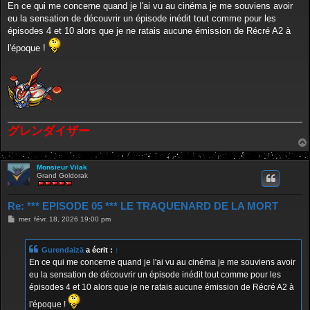
s
En ce qui me concerne quand je l'ai vu au cinéma je me souviens avoir
s
eu la sensation de découvrir un épisode inédit tout comme pour les
a
g
épisodes 4 et 10 alors que je ne ratais aucune émission de Récré A2 à
e
l'époque !
グレンダイザー
Monsieur Vilak
Grand Goldorak
Re: *** EPISODE 05 *** LE TRAQUENARD DE LA MORT
M
mer. févr. 18, 2026 19:00 pm
e
s
s
Gurendaizä
a écrit :
↑
a
g
En ce qui me concerne quand je l'ai vu au cinéma je me souviens avoir
e
eu la sensation de découvrir un épisode inédit tout comme pour les
épisodes 4 et 10 alors que je ne ratais aucune émission de Récré A2 à
l'époque !