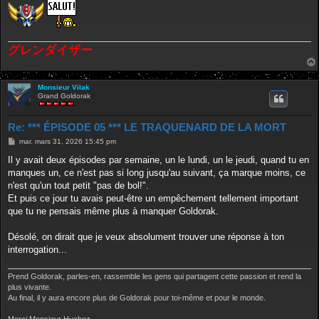
グレンダイザー
Monsieur Vilak
Grand Goldorak
Re: *** ÉPISODE 05 *** LE TRAQUENARD DE LA MORT
M
mar. mars 31, 2026 15:45 pm
e
s
Il y avait deux épisodes par semaine, un le lundi, un le jeudi, quand tu en
s
manques un, ce n'est pas si long jusqu'au suivant, ça marque moins, ce
a
g
n'est qu'un tout petit "pas de bol!".
e
Et puis ce jour tu avais peut-être un empêchement tellement important
que tu ne pensais même plus à manquer Goldorak.
Désolé, on dirait que je veux absolument trouver une réponse à ton
interrogation...
Prend Goldorak, parles-en, rassemble les gens qui partagent cette passion et rend la
plus vivante.
Au final, il y aura encore plus de Goldorak pour toi-même et pour le monde.
Merci Monsieur Huchez...