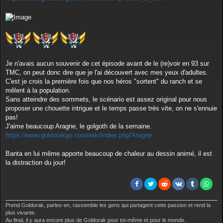
g
e
Je n'avais aucun souvenir de cet épisode avant de le (re)voir en 93 sur
TMC, on peut donc dire que je l'ai découvert avec mes yeux d'adultes.
C'est je crois la première fois que nos héros "sortent" du ranch et se
mêlent à la population.
Sans atteindre des sommets, le scénario est assez original pour nous
proposer une chouette intrigue et le temps passe très vite, on ne s'ennuie
pas!
J'aime beaucoup Aragne, le golgoth de la semaine.
https://www.goldorakgo.com/wiki/index.php/Aragne
Banta en lui même apporte beaucoup de chaleur au dessin animé, il est
la distraction du jour!
Prend Goldorak, parles-en, rassemble les gens qui partagent cette passion et rend la
plus vivante.
Au final, il y aura encore plus de Goldorak pour toi-même et pour le monde.