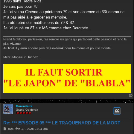
1993 dans Récré Kids.
a
g
Je sais pas pour 78.
e
Je l'ai vu au Cinéma au printemps 79 et son absence du 33t drama ne
m'a pas aidé à le garder en mémoire.
Il a été retiré des rediffusions de 79 & 82.
Je l'ai loupé en 87 sur M6 comme chez Dorothée.
Prend Goldorak, parles-en, rassemble les gens qui partagent cette passion et rend la
plus vivante.
Au final, il y aura encore plus de Goldorak pour toi-même et pour le monde.
Merci Monsieur Huchez...
Gurendaizä
Grand Goldorak
Re: *** EPISODE 05 *** LE TRAQUENARD DE LA MORT
M
mar. févr. 17, 2026 02:11 am
e