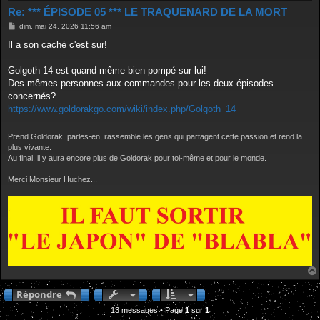
Re: *** ÉPISODE 05 *** LE TRAQUENARD DE LA MORT
M
dim. mai 24, 2026 11:56 am
e
s
Il a son caché c'est sur!
s
a
g
Golgoth 14 est quand même bien pompé sur lui!
e
Des mêmes personnes aux commandes pour les deux épisodes
concernés?
https://www.goldorakgo.com/wiki/index.php/Golgoth_14
Prend Goldorak, parles-en, rassemble les gens qui partagent cette passion et rend la
plus vivante.
Au final, il y aura encore plus de Goldorak pour toi-même et pour le monde.
Merci Monsieur Huchez...
Répondre
13 messages • Page
1
sur
1