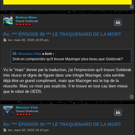
Bouleau Blanc
Grand Goldorak
Re: *** ÉPISODE 05 *** LE TRAQUENARD DE LA MORT
M
lun. mars 30, 2026 18:05 pm
e
s
s
Monsieur Vilak
a écrit :
↑
a
g
Doit-on comprendre qu'il trouve Mazinger plus beau que Goldorak?
e
Vu le "mais" donné par la traduction, j'ai l'impression qu'il trouve Goldorak
très réussi et digne de figurer dans une trilogie Mazinger, cela semble
déjà être un grand compliment, mais que Mazinger est le top de la
réussite. Mais ce n'est pas explicite. Il le trouve en tout cas bien mieux
que le robot de UEDS.
Monsieur Vilak
Grand Goldorak
Re: *** ÉPISODE 05 *** LE TRAQUENARD DE LA MORT
M
lun. mars 30, 2026 18:10 pm
e