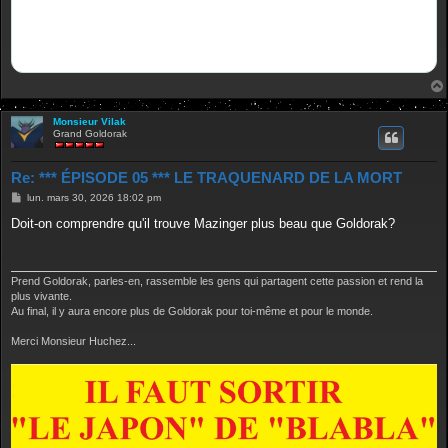
Monsieur Vilak
Grand Goldorak
Re: *** ÉPISODE 05 *** LE TRAQUENARD DE LA MORT
M
lun. mars 30, 2026 18:02 pm
e
s
Doit-on comprendre qu'il trouve Mazinger plus beau que Goldorak?
s
a
g
e
Prend Goldorak, parles-en, rassemble les gens qui partagent cette passion et rend la
plus vivante.
Au final, il y aura encore plus de Goldorak pour toi-même et pour le monde.
Merci Monsieur Huchez...