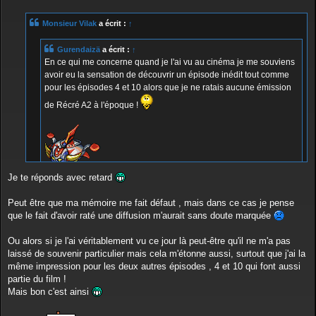
s
s
Monsieur Vilak
a écrit :
↑
a
g
e
Gurendaizä
a écrit :
↑
En ce qui me concerne quand je l'ai vu au cinéma je me souviens
avoir eu la sensation de découvrir un épisode inédit tout comme
pour les épisodes 4 et 10 alors que je ne ratais aucune émission
de Récré A2 à l'époque !
Je te réponds avec retard
J'ai peut-être une explication :
-En 78, il a été diffusé le lundi 17 juillet. Tu l'as peut-être malgré tout
Peut être que ma mémoire me fait défaut , mais dans ce cas je pense
loupé.
que le fait d'avoir raté une diffusion m'aurait sans doute marquée
-En 79, justement parce qu'il faisait partie du montage cinéma, et
comme le 4 et le 10, il n'a pas fait partie de la rediffusion qui a débuté
Ou alors si je l'ai véritablement vu ce jour là peut-être qu'il ne m'a pas
en janvier.
laissé de souvenir particulier mais cela m'étonne aussi, surtout que j'ai la
même impression pour les deux autres épisodes , 4 et 10 qui font aussi
Il est donc tout à fait possible que tu l'ais VRAIMENT découvert au
partie du film !
cinéma.
Mais bon c'est ainsi