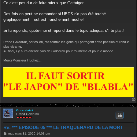
s
Ca c'est pas dur de faire mieux que Gattaiger.
s
a
g
Des fois on peut se demander si UEDS n'a pas été torché
e
graphiquement. Tout est franchement moche!
Si tu réponds, quote-moi et répond dans le topic adéquat s'il te plait!
Prend Goldorak, parles-en, rassemble les gens qui partagent cette passion et rend la
plus vivante.
Au final, il y aura encore plus de Goldorak pour toi-même et pour le monde.
Merci Monsieur Huchez...
Gurendaizä
Grand Goldorak
Re: *** EPISODE 05 *** LE TRAQUENARD DE LA MORT
M
mar. mars 31, 2026 14:03 pm
e