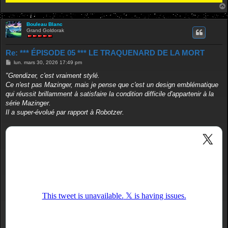
Bouleau Blanc
Grand Goldorak
Re: *** ÉPISODE 05 *** LE TRAQUENARD DE LA MORT
M
lun. mars 30, 2026 17:49 pm
e
s
"Grendizer, c'est vraiment stylé.
s
Ce n'est pas Mazinger, mais je pense que c'est un design emblématique
a
g
qui réussit brillamment à satisfaire la condition difficile d'appartenir à la
e
série Mazinger.
Il a super-évolué par rapport à Robotzer.