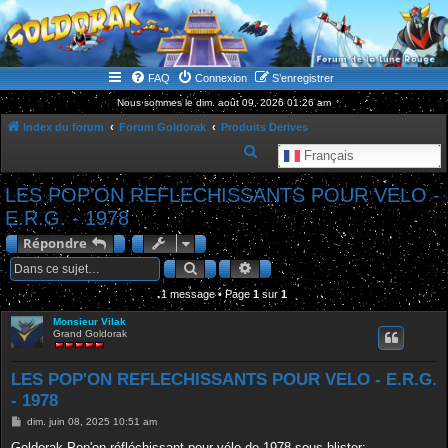
WWW.GOLDORAKGO.COM
le site de la Lune Rouge
FAQ
Connexion
S’enregistrer
Nous sommes le dim. août 09, 2026 01:26 am
Index du forum
Forum Goldorak
Produits Derives
R
Français
e
LES POP'ON REFLECHISSANTS POUR VELO -
c
E.R.G. - 1978
h
Répondre
e
Rechercher
Recherche avancée
r
1 message • Page
1
sur
1
c
h
Monsieur Vilak
Grand Goldorak
e
r
LES POP'ON REFLECHISSANTS POUR VELO - E.R.G.
- 1978
M
dim. juin 08, 2025 10:51 am
e
s
Goldorak Pop'on réfléchissant pour vélo de 1978 sous blister;