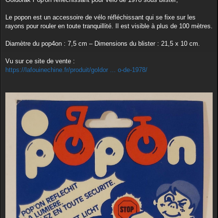
s
a
g
Le popon est un accessoire de vélo réfléchissant qui se fixe sur les
e
rayons pour rouler en toute tranquillité. Il est visible à plus de 100 mètres.
Diamètre du pop4on : 7,5 cm – Dimensions du blister : 21,5 x 10 cm.
Vu sur ce site de vente :
https://lafouinechine.fr/produit/goldor ... o-de-1978/