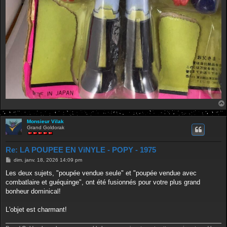
Monsieur Vilak
Grand Goldorak
Re: LA POUPEE EN ViNYLE - POPY - 1975
M
dim. janv. 18, 2026 14:09 pm
e
s
Les deux sujets, "poupée vendue seule" et "poupée vendue avec
s
combatlaire et guéquinge", ont été fusionnés pour votre plus grand
a
g
bonheur dominical!
e
L'objet est charmant!