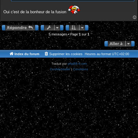
Oui c'est de la bonheur de la fusion
Répondre
5 messages • Page
1
sur
1
Aller à
Index du forum
Supprimer les cookies
Heures au format
UTC+02:00
Traduit par
phpBB-fr.com
Confidentialité
|
Conditions