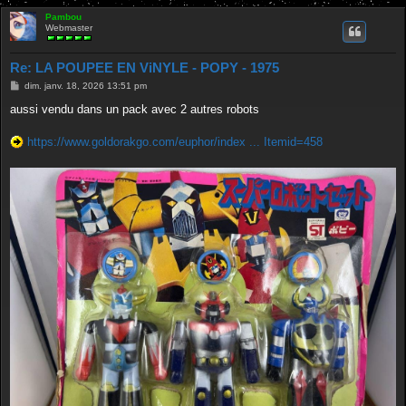
Pambou
Webmaster
Re: LA POUPEE EN ViNYLE - POPY - 1975
M
dim. janv. 18, 2026 13:51 pm
e
s
aussi vendu dans un pack avec 2 autres robots
s
a
g
https://www.goldorakgo.com/euphor/index ... Itemid=458
e