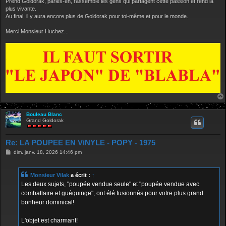
Prend Goldorak, parles-en, rassemble les gens qui partagent cette passion et rend la
plus vivante.
Au final, il y aura encore plus de Goldorak pour toi-même et pour le monde.
Merci Monsieur Huchez...
Bouleau Blanc
Grand Goldorak
Re: LA POUPEE EN ViNYLE - POPY - 1975
M
dim. janv. 18, 2026 14:46 pm
e
s
s
Monsieur Vilak
a écrit :
↑
a
g
Les deux sujets, "poupée vendue seule" et "poupée vendue avec
e
combatlaire et guéquinge", ont été fusionnés pour votre plus grand
bonheur dominical!
L'objet est charmant!