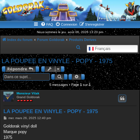
WWW.GOLDORAKGO.COM
le site de la Lune Rouge
FAQ
Connexion
S’enregistrer
Nous sommes le jeu. août 06, 2026 13:20 pm
Index du forum
Forum Goldorak
Produits Derives
R
Français
e
LA POUPEE EN ViNYLE - POPY - 1975
c
Répondre
h
Rechercher
Recherche avancée
e
5 messages • Page
1
r
sur
1
c
Monsieur Vilak
Grand Goldorak
h
e
LA POUPEE EN ViNYLE - POPY - 1975
r
M
mer. mars 26, 2025 12:40 pm
e
s
Goldorak vinyl doll
s
Marque popy
a
g
1975