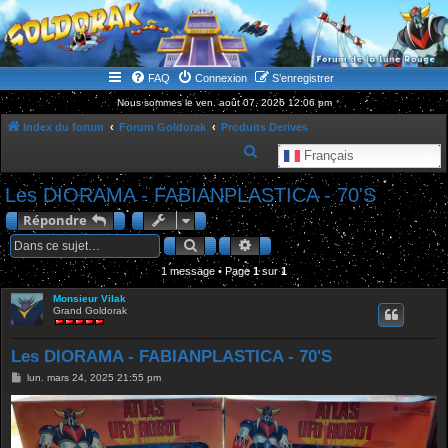
WWW.GOLDORAKGO.COM
le site de la Lune Rouge
FAQ
Connexion
S’enregistrer
Nous sommes le ven. août 07, 2026 12:06 pm
Index du forum
Forum Goldorak
Produits Derives
R
Français
e
Les DIORAMA - FABIANPLASTICA - 70'S
c
Répondre
h
Rechercher
Recherche avancée
e
1 message • Page
1
r
sur
1
c
Monsieur Vilak
Grand Goldorak
h
e
Les DIORAMA - FABIANPLASTICA - 70'S
r
M
lun. mars 24, 2025 21:55 pm
e
s
s
a
g