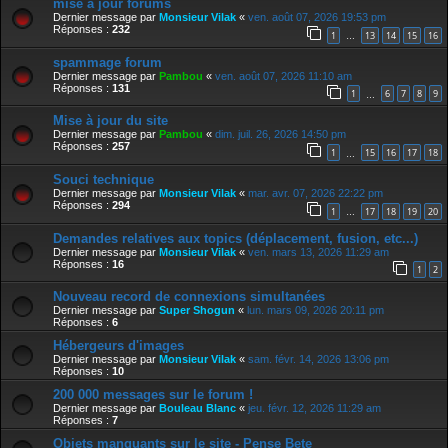
mise a jour forums
Dernier message par
Monsieur Vilak
«
ven. août 07, 2026 19:53 pm
Réponses :
232
1
13
14
15
16
…
spammage forum
Dernier message par
Pambou
«
ven. août 07, 2026 11:10 am
Réponses :
131
1
6
7
8
9
…
Mise à jour du site
Dernier message par
Pambou
«
dim. juil. 26, 2026 14:50 pm
Réponses :
257
1
15
16
17
18
…
Souci technique
Dernier message par
Monsieur Vilak
«
mar. avr. 07, 2026 22:22 pm
Réponses :
294
1
17
18
19
20
…
Demandes relatives aux topics (déplacement, fusion, etc...)
Dernier message par
Monsieur Vilak
«
ven. mars 13, 2026 11:29 am
Réponses :
16
1
2
Nouveau record de connexions simultanées
Dernier message par
Super Shogun
«
lun. mars 09, 2026 20:11 pm
Réponses :
6
Hébergeurs d'images
Dernier message par
Monsieur Vilak
«
sam. févr. 14, 2026 13:06 pm
Réponses :
10
200 000 messages sur le forum !
Dernier message par
Bouleau Blanc
«
jeu. févr. 12, 2026 11:29 am
Réponses :
7
Objets manquants sur le site - Pense Bete