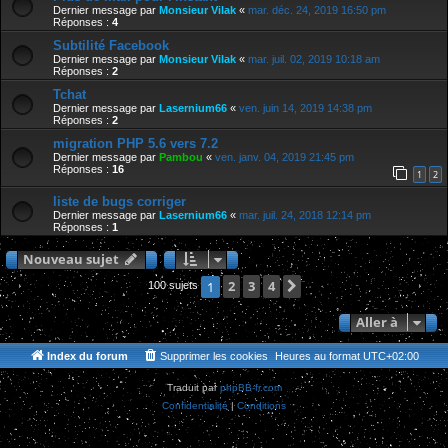
Dernier message par
Monsieur Vilak
«
mar. déc. 24, 2019 16:50 pm
Réponses :
4
Subtilité Facebook
Dernier message par
Monsieur Vilak
«
mar. juil. 02, 2019 10:18 am
Réponses :
2
Tchat
Dernier message par
Lasernium66
«
ven. juin 14, 2019 14:38 pm
Réponses :
2
migration PHP 5.6 vers 7.2
Dernier message par
Pambou
«
ven. janv. 04, 2019 21:45 pm
Réponses :
16
1
2
liste de bugs corriger
Dernier message par
Lasernium66
«
mar. juil. 24, 2018 12:14 pm
Réponses :
1
Nouveau sujet
2
3
4
Suivante
1
100 sujets
Aller à
Index du forum
Supprimer les cookies
Heures au format
UTC+02:00
Traduit par
phpBB-fr.com
Confidentialité
|
Conditions