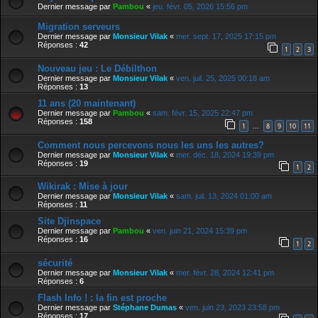
Dernier message par
Pambou
«
jeu. févr. 05, 2026 15:56 pm
Migration serveurs
Dernier message par
Monsieur Vilak
«
mer. sept. 17, 2025 17:15 pm
Réponses :
42
1
2
3
Nouveau jeu : Le Débilthon
Dernier message par
Monsieur Vilak
«
ven. juil. 25, 2025 00:18 am
Réponses :
13
11 ans (20 maintenant)
Dernier message par
Pambou
«
sam. févr. 15, 2025 22:47 pm
Réponses :
158
1
8
9
10
11
…
Comment nous percevons nous les uns les autres?
Dernier message par
Monsieur Vilak
«
mer. déc. 18, 2024 19:39 pm
Réponses :
19
1
2
Wikirak : Mise à jour
Dernier message par
Monsieur Vilak
«
sam. juil. 13, 2024 01:00 am
Réponses :
11
Site Djinspace
Dernier message par
Pambou
«
ven. juin 21, 2024 15:39 pm
Réponses :
16
1
2
sécurité
Dernier message par
Monsieur Vilak
«
mer. févr. 28, 2024 12:41 pm
Réponses :
6
Flash Info ! : la fin est proche
Dernier message par
Stéphane Dumas
«
ven. juin 23, 2023 23:58 pm
Réponses :
17