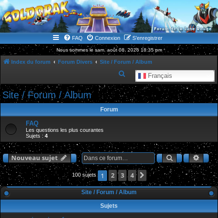
WWW.GOLDORAKGO.COM
le site de la Lune Rouge
FAQ
Connexion
S’enregistrer
Nous sommes le sam. août 08, 2026 18:35 pm
Index du forum
Forum Divers
Site / Forum / Album
R
Français
e
Site / Forum / Album
c
h
Forum
e
FAQ
Les questions les plus courantes
r
Sujets :
4
c
h
Rechercher
Rech
Nouveau sujet
e
2
3
4
Suivante
1
100 sujets
r
Site / Forum / Album
Sujets