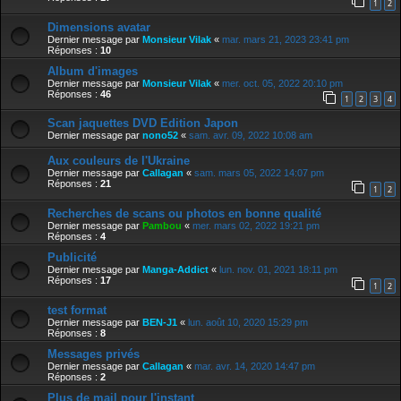
1
2
Dimensions avatar
Dernier message par
Monsieur Vilak
«
mar. mars 21, 2023 23:41 pm
Réponses :
10
Album d'images
Dernier message par
Monsieur Vilak
«
mer. oct. 05, 2022 20:10 pm
Réponses :
46
1
2
3
4
Scan jaquettes DVD Edition Japon
Dernier message par
nono52
«
sam. avr. 09, 2022 10:08 am
Aux couleurs de l'Ukraine
Dernier message par
Callagan
«
sam. mars 05, 2022 14:07 pm
Réponses :
21
1
2
Recherches de scans ou photos en bonne qualité
Dernier message par
Pambou
«
mer. mars 02, 2022 19:21 pm
Réponses :
4
Publicité
Dernier message par
Manga-Addict
«
lun. nov. 01, 2021 18:11 pm
Réponses :
17
1
2
test format
Dernier message par
BEN-J1
«
lun. août 10, 2020 15:29 pm
Réponses :
8
Messages privés
Dernier message par
Callagan
«
mar. avr. 14, 2020 14:47 pm
Réponses :
2
Plus de mail pour l'instant