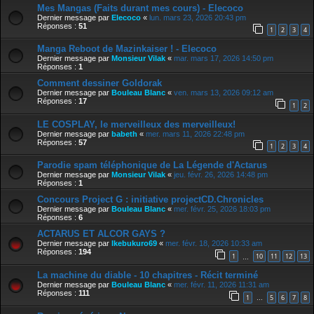
Mes Mangas (Faits durant mes cours) - Elecoco
Dernier message par
Elecoco
«
lun. mars 23, 2026 20:43 pm
Réponses :
51
1
2
3
4
Manga Reboot de Mazinkaiser ! - Elecoco
Dernier message par
Monsieur Vilak
«
mar. mars 17, 2026 14:50 pm
Réponses :
1
Comment dessiner Goldorak
Dernier message par
Bouleau Blanc
«
ven. mars 13, 2026 09:12 am
Réponses :
17
1
2
LE COSPLAY, le merveilleux des merveilleux!
Dernier message par
babeth
«
mer. mars 11, 2026 22:48 pm
Réponses :
57
1
2
3
4
Parodie spam téléphonique de La Légende d'Actarus
Dernier message par
Monsieur Vilak
«
jeu. févr. 26, 2026 14:48 pm
Réponses :
1
Concours Project G : initiative projectCD.Chronicles
Dernier message par
Bouleau Blanc
«
mer. févr. 25, 2026 18:03 pm
Réponses :
6
ACTARUS ET ALCOR GAYS ?
Dernier message par
Ikebukuro69
«
mer. févr. 18, 2026 10:33 am
Réponses :
194
1
10
11
12
13
…
La machine du diable - 10 chapitres - Récit terminé
Dernier message par
Bouleau Blanc
«
mer. févr. 11, 2026 11:31 am
Réponses :
111
1
5
6
7
8
…