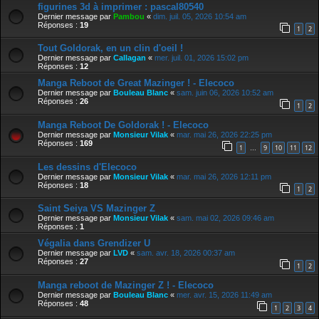
figurines 3d à imprimer : pascal80540
Dernier message par
Pambou
«
dim. juil. 05, 2026 10:54 am
Réponses :
19
1
2
Tout Goldorak, en un clin d'oeil !
Dernier message par
Callagan
«
mer. juil. 01, 2026 15:02 pm
Réponses :
12
Manga Reboot de Great Mazinger ! - Elecoco
Dernier message par
Bouleau Blanc
«
sam. juin 06, 2026 10:52 am
Réponses :
26
1
2
Manga Reboot De Goldorak ! - Elecoco
Dernier message par
Monsieur Vilak
«
mar. mai 26, 2026 22:25 pm
Réponses :
169
1
9
10
11
12
…
Les dessins d'Elecoco
Dernier message par
Monsieur Vilak
«
mar. mai 26, 2026 12:11 pm
Réponses :
18
1
2
Saint Seiya VS Mazinger Z
Dernier message par
Monsieur Vilak
«
sam. mai 02, 2026 09:46 am
Réponses :
1
Végalia dans Grendizer U
Dernier message par
LVD
«
sam. avr. 18, 2026 00:37 am
Réponses :
27
1
2
Manga reboot de Mazinger Z ! - Elecoco
Dernier message par
Bouleau Blanc
«
mer. avr. 15, 2026 11:49 am
Réponses :
48
1
2
3
4