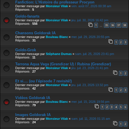
Fanfiction: L’Histoire du professeur Procyon
Dernier message par
Monsieur Vilak
«
ven. août 07, 2026 00:38 am
Réponses :
5
Goldo-fanarts
Dernier message par
Monsieur Vilak
«
jeu. juil. 30, 2026 16:42 pm
Réponses :
556
1
35
36
37
38
…
Chansons Goldorak IA
Dernier message par
Bouleau Blanc
«
mer. juil. 29, 2026 20:55 pm
Réponses :
31
1
2
3
Goldo-Grok
Dernier message par
Stéphane Dumas
«
sam. juil. 25, 2026 23:41 pm
Réponses :
11
Terrona Aqua Vega (Grendizer U) / Rubina (Grendizer)
Dernier message par
Monsieur Vilak
«
jeu. juil. 23, 2026 21:41 pm
Réponses :
27
1
2
Et si.... (ou l'épisode 7 revisité!)
Dernier message par
Monsieur Vilak
«
jeu. juil. 23, 2026 13:32 pm
Réponses :
42
1
2
3
Vidéos Goldorak IA
Dernier message par
Bouleau Blanc
«
mer. juil. 15, 2026 19:56 pm
Réponses :
79
1
2
3
4
5
6
Images Goldorak IA
Dernier message par
Monsieur Vilak
«
sam. juil. 11, 2026 01:15 am
Réponses :
24
1
2