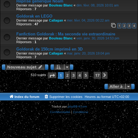
Reprise générique Noam
Dernier message par
Bouleau Blanc
«
dim. févr. 08, 2026 10:01 am
Réponses :
7
Goldorak en LEGO
Dernier message par
Callagan
«
mer. févr. 04, 2026 00:22 am
Réponses :
47
1
2
3
4
Fanfiction Goldorak : Ma seconde vie extraordinaire
Dernier message par
Bouleau Blanc
«
ven. janv. 30, 2026 14:53 pm
Réponses :
1
Goldorak de 150cm imprimé en 3D
Dernier message par
Callagan
«
mar. janv. 20, 2026 19:04 pm
Réponses :
7
Nouveau sujet
Page
1
2
sur
3
17
4
5
17
Suivante
1
510 sujets
…
Aller à
Index du forum
Supprimer les cookies
Heures au format
UTC+02:00
Traduit par
phpBB-fr.com
Confidentialité
|
Conditions