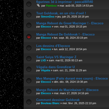
figurines 3d à imprimer : pascal80540
par
Pambou
»
mar. août 05, 2025 14:53 pm
Tout Goldorak, en un clin d'oeil !
par
SimonDoo
»
jeu. juin 25, 2026 18:18 pm
Manga Reboot de Great Mazinger ! - Elecoco
par
Elecoco
»
ven. mai 01, 2026 19:15 pm
Manga Reboot De Goldorak ! - Elecoco
par
Elecoco
»
lun. sept. 30, 2024 20:19 pm
Les dessins d'Elecoco
par
Elecoco
»
lun. août 12, 2024 18:54 pm
Saint Seiya VS Mazinger Z
par
LVD
»
sam. mai 02, 2026 00:13 am
Végalia dans Grendizer U
par
Végalia
»
sam. oct. 21, 2006 11:29 am
Mes Mangas (Faits durant mes cours) - Elecoco
par
Elecoco
»
dim. déc. 08, 2024 19:38 pm
Manga Reboot de Mazinkaiser ! - Elecoco
par
Elecoco
»
mar. mars 17, 2026 14:16 pm
Comment dessiner Goldorak
par
Bouleau Blanc
»
mer. févr. 26, 2025 22:10 pm