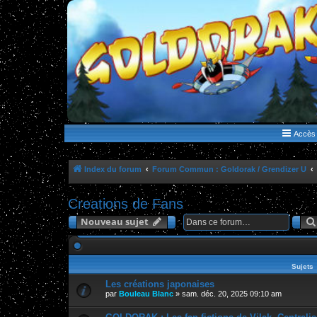
WWW.GOLDORAKGO.COM
le site de la Lune Rouge
Accès 
Index du forum
Forum Commun : Goldorak / Grendizer U
Creations de Fans
Nouveau sujet
Sujets
Les créations japonaises
par
Bouleau Blanc
»
sam. déc. 20, 2025 09:10 am