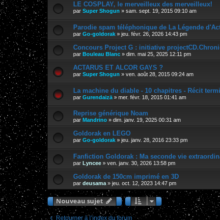
LE COSPLAY, le merveilleux des merveilleux!
par
Super Shogun
»
sam. sept. 19, 2015 09:10 am
Parodie spam téléphonique de La Légende d'Ac
par
Go-goldorak
»
jeu. févr. 26, 2026 14:43 pm
Concours Project G : initiative projectCD.Chroni
par
Bouleau Blanc
»
dim. mai 25, 2025 12:11 pm
ACTARUS ET ALCOR GAYS ?
par
Super Shogun
»
ven. août 28, 2015 09:24 am
La machine du diable - 10 chapitres - Récit term
par
Gurendaizä
»
mer. févr. 18, 2015 01:41 am
Reprise générique Noam
par
Mandrino
»
dim. janv. 19, 2025 00:31 am
Goldorak en LEGO
par
Go-goldorak
»
jeu. janv. 28, 2016 23:33 pm
Fanfiction Goldorak : Ma seconde vie extraordin
par
Lyncee
»
ven. janv. 30, 2026 13:58 pm
Goldorak de 150cm imprimé en 3D
par
deusama
»
jeu. oct. 12, 2023 14:47 pm
Nouveau sujet
Retourner à l’index du forum