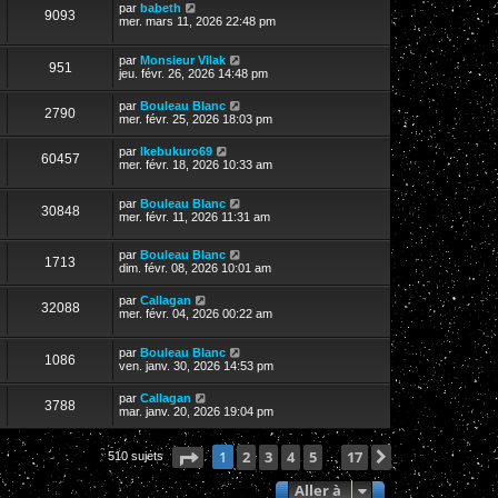
par
babeth
9093
mer. mars 11, 2026 22:48 pm
par
Monsieur Vilak
951
jeu. févr. 26, 2026 14:48 pm
par
Bouleau Blanc
2790
mer. févr. 25, 2026 18:03 pm
par
Ikebukuro69
60457
mer. févr. 18, 2026 10:33 am
par
Bouleau Blanc
30848
mer. févr. 11, 2026 11:31 am
par
Bouleau Blanc
1713
dim. févr. 08, 2026 10:01 am
par
Callagan
32088
mer. févr. 04, 2026 00:22 am
par
Bouleau Blanc
1086
ven. janv. 30, 2026 14:53 pm
par
Callagan
3788
mar. janv. 20, 2026 19:04 pm
Page
1
2
sur
3
17
4
5
17
Suivante
1
510 sujets
…
Aller à