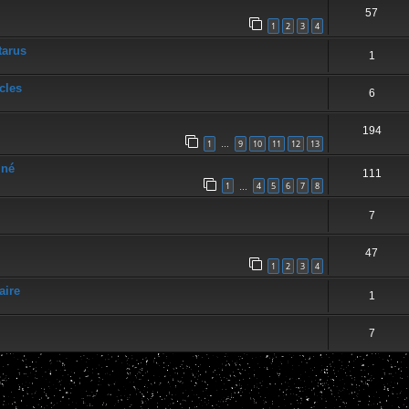
57
1
2
3
4
tarus
1
cles
6
194
1
9
10
11
12
13
…
iné
111
1
4
5
6
7
8
…
7
47
1
2
3
4
aire
1
7