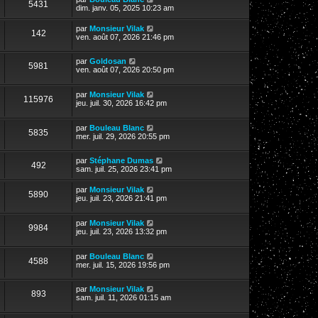
5431
dim. janv. 05, 2025 10:23 am
par
Monsieur Vilak
142
ven. août 07, 2026 21:46 pm
par
Goldosan
5981
ven. août 07, 2026 20:50 pm
par
Monsieur Vilak
115976
jeu. juil. 30, 2026 16:42 pm
par
Bouleau Blanc
5835
mer. juil. 29, 2026 20:55 pm
par
Stéphane Dumas
492
sam. juil. 25, 2026 23:41 pm
par
Monsieur Vilak
5890
jeu. juil. 23, 2026 21:41 pm
par
Monsieur Vilak
9984
jeu. juil. 23, 2026 13:32 pm
par
Bouleau Blanc
4588
mer. juil. 15, 2026 19:56 pm
par
Monsieur Vilak
893
sam. juil. 11, 2026 01:15 am