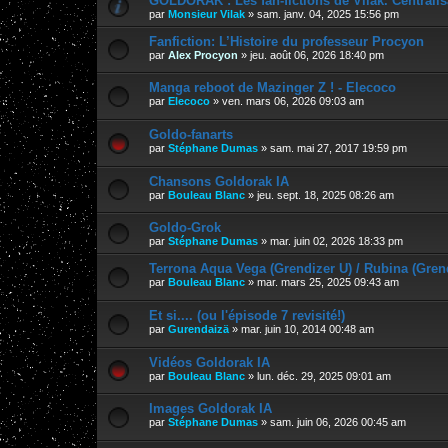
GOLDORAK : Les fan-fictions de Vilak. Centralis
par
Monsieur Vilak
»
sam. janv. 04, 2025 15:56 pm
Fanfiction: L’Histoire du professeur Procyon
par
Alex Procyon
»
jeu. août 06, 2026 18:40 pm
Manga reboot de Mazinger Z ! - Elecoco
par
Elecoco
»
ven. mars 06, 2026 09:03 am
Goldo-fanarts
par
Stéphane Dumas
»
sam. mai 27, 2017 19:59 pm
Chansons Goldorak IA
par
Bouleau Blanc
»
jeu. sept. 18, 2025 08:26 am
Goldo-Grok
par
Stéphane Dumas
»
mar. juin 02, 2026 18:33 pm
Terrona Aqua Vega (Grendizer U) / Rubina (Gren
par
Bouleau Blanc
»
mar. mars 25, 2025 09:43 am
Et si.... (ou l'épisode 7 revisité!)
par
Gurendaizä
»
mar. juin 10, 2014 00:48 am
Vidéos Goldorak IA
par
Bouleau Blanc
»
lun. déc. 29, 2025 09:01 am
Images Goldorak IA
par
Stéphane Dumas
»
sam. juin 06, 2026 00:45 am