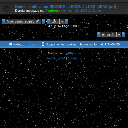
Notice d'utilisation BBCODE : LECON 2 : LES LIENS [url]
Dernier message par
Pambou
«
mer. févr. 01, 2006 10:41 am
Nouveau sujet
4 sujets • Page
1
sur
1
Aller à
Index du forum
Supprimer les cookies
Heures au format
UTC+02:00
Traduit par
phpBB-fr.com
Confidentialité
|
Conditions