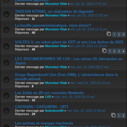
Dernier message par
Monsieur Vilak
«
jeu. juil. 02, 2026 17:47 pm
TAKESHI KITANO, un réalisateur de légende!
Dernier message par
Monsieur Vilak
«
mar. juin 30, 2026 17:52 pm
Réponses :
11
La bouffe japonaise/asiatique, vous aimez?
Dernier message par
Monsieur Vilak
«
dim. juin 28, 2026 19:11 pm
Réponses :
40
1
2
3
VOLTES V, un robot géant de 1977 et son Live Action de 2023
Dernier message par
Monsieur Vilak
«
jeu. juin 04, 2026 22:18 pm
Réponses :
46
1
2
3
4
LES DOCUMENTAIRES DE LVD : Les séries US fabriquées au
Japon
Dernier message par
Monsieur Vilak
«
mar. avr. 14, 2026 09:27 am
Ginga Nagareboshi Gin (Toei-1986), L'ultraviolence dans le
monde animal.
Dernier message par
Monsieur Vilak
«
dim. mars 01, 2026 01:25 am
Réponses :
8
Les Zelda en 2D sur consoles Nintendo
Dernier message par
LVD
«
sam. févr. 28, 2026 00:15 am
Réponses :
10
CASSHAN / CASSHERN - 1973
Dernier message par
Ikebukuro69
«
mer. févr. 25, 2026 11:58 am
Réponses :
29
1
2
Les animes et mangas inachevés