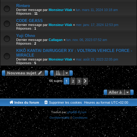
Rintaro
Dernier message par
Monsieur Vilak
«
lun. mars 11, 2024 10:18 am
Réponses :
11
CODE GEASS
Dernier message par
Monsieur Vilak
«
mer. janv. 17, 2024 12:53 pm
Réponses :
1
Yuji Ohno
Dernier message par
Callagan
«
lun. nov. 06, 2023 07:52 am
Réponses :
2
KIKÔ KANTAI DAIRUGGER XV : VOLTRON VEHICLE FORCE -
MIRACLE
Dernier message par
Monsieur Vilak
«
mar. août 15, 2023 22:05 pm
Réponses :
5
Nouveau sujet
2
3
Suivante
1
66 sujets
Aller à
Index du forum
Supprimer les cookies
Heures au format
UTC+02:00
Traduit par
phpBB-fr.com
Confidentialité
|
Conditions