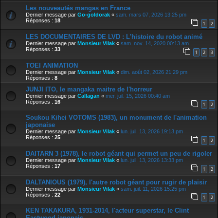
Les nouveautés mangas en France
Dernier message par
Go-goldorak
«
sam. mars 07, 2026 13:25 pm
Réponses :
18
1
2
LES DOCUMENTAIRES DE LVD : L'histoire du robot animé
Dernier message par
Monsieur Vilak
«
sam. nov. 14, 2020 00:13 am
Réponses :
33
1
2
3
TOEI ANIMATION
Dernier message par
Monsieur Vilak
«
dim. août 02, 2026 21:29 pm
Réponses :
8
JUNJI ITO, le mangaka maitre de l'horreur
Dernier message par
Callagan
«
mer. juil. 15, 2026 00:40 am
Réponses :
16
1
2
Soukou Kihei VOTOMS (1983), un monument de l'animation
japonaise
Dernier message par
Monsieur Vilak
«
lun. juil. 13, 2026 19:13 pm
Réponses :
25
1
2
DAITARN 3 (1978), le robot géant qui permet un peu de rigoler
Dernier message par
Monsieur Vilak
«
lun. juil. 13, 2026 13:33 pm
Réponses :
17
1
2
DALTANIOUS (1979), l'autre robot géant pour rugir de plaisir
Dernier message par
Monsieur Vilak
«
sam. juil. 11, 2026 15:25 pm
Réponses :
22
1
2
KEN TAKAKURA, 1931-2014, l'acteur superstar, le Clint
Eastwood japonais