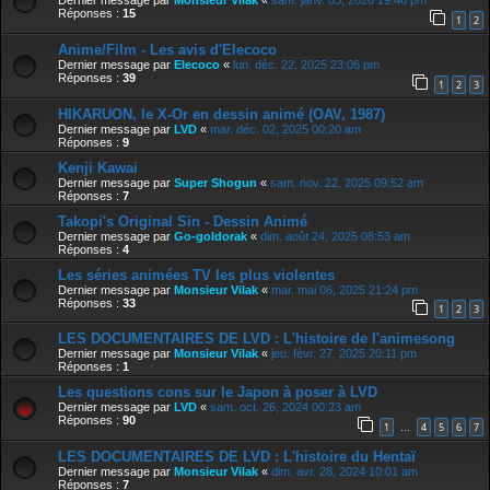
Dernier message par
Monsieur Vilak
«
sam. janv. 03, 2026 19:46 pm
Réponses :
15
1
2
Anime/Film - Les avis d'Elecoco
Dernier message par
Elecoco
«
lun. déc. 22, 2025 23:06 pm
Réponses :
39
1
2
3
HIKARUON, le X-Or en dessin animé (OAV, 1987)
Dernier message par
LVD
«
mar. déc. 02, 2025 00:20 am
Réponses :
9
Kenji Kawai
Dernier message par
Super Shogun
«
sam. nov. 22, 2025 09:52 am
Réponses :
7
Takopi's Original Sin - Dessin Animé
Dernier message par
Go-goldorak
«
dim. août 24, 2025 08:53 am
Réponses :
4
Les séries animées TV les plus violentes
Dernier message par
Monsieur Vilak
«
mar. mai 06, 2025 21:24 pm
Réponses :
33
1
2
3
LES DOCUMENTAIRES DE LVD : L'histoire de l'animesong
Dernier message par
Monsieur Vilak
«
jeu. févr. 27, 2025 20:11 pm
Réponses :
1
Les questions cons sur le Japon à poser à LVD
Dernier message par
LVD
«
sam. oct. 26, 2024 00:23 am
Réponses :
90
1
4
5
6
7
…
LES DOCUMENTAIRES DE LVD : L'histoire du Hentaï
Dernier message par
Monsieur Vilak
«
dim. avr. 28, 2024 10:01 am
Réponses :
7