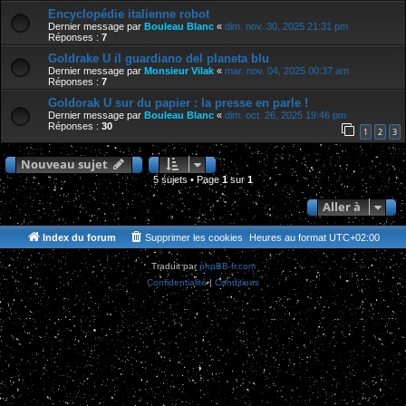
Encyclopédie italienne robot
Dernier message par
Bouleau Blanc
«
dim. nov. 30, 2025 21:31 pm
Réponses :
7
Goldrake U il guardiano del planeta blu
Dernier message par
Monsieur Vilak
«
mar. nov. 04, 2025 00:37 am
Réponses :
7
Goldorak U sur du papier : la presse en parle !
Dernier message par
Bouleau Blanc
«
dim. oct. 26, 2025 19:46 pm
Réponses :
30
1
2
3
Nouveau sujet
5 sujets • Page
1
sur
1
Aller à
Index du forum
Supprimer les cookies
Heures au format
UTC+02:00
Traduit par
phpBB-fr.com
Confidentialité
|
Conditions