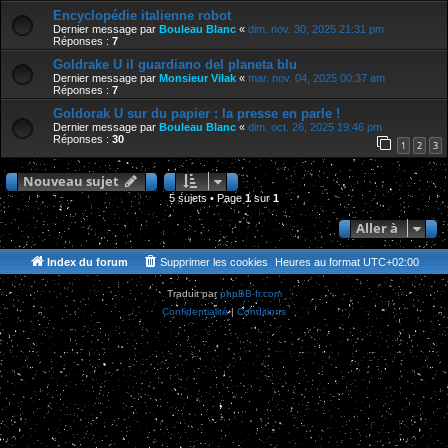
Encyclopédie italienne robot
Dernier message par
Bouleau Blanc
«
dim. nov. 30, 2025 21:31 pm
Réponses :
7
Goldrake U il guardiano del planeta blu
Dernier message par
Monsieur Vilak
«
mar. nov. 04, 2025 00:37 am
Réponses :
7
Goldorak U sur du papier : la presse en parle !
Dernier message par
Bouleau Blanc
«
dim. oct. 26, 2025 19:46 pm
Réponses :
30
1
2
3
Nouveau sujet
5 sujets • Page
1
sur
1
Aller à
Index du forum
Supprimer les cookies
Heures au format
UTC+02:00
Traduit par
phpBB-fr.com
Confidentialité
|
Conditions