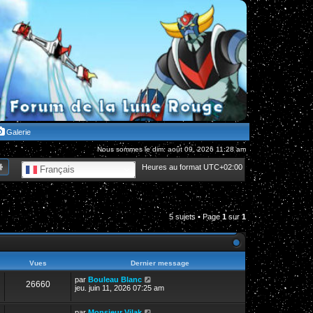
Galerie
Nous sommes le dim. août 09, 2026 11:28 am
hercher
Recherche avancée
Heures au format
UTC+02:00
Français
5 sujets • Page
1
sur
1
Vues
Dernier message
par
Bouleau Blanc
26660
jeu. juin 11, 2026 07:25 am
par
Monsieur Vilak