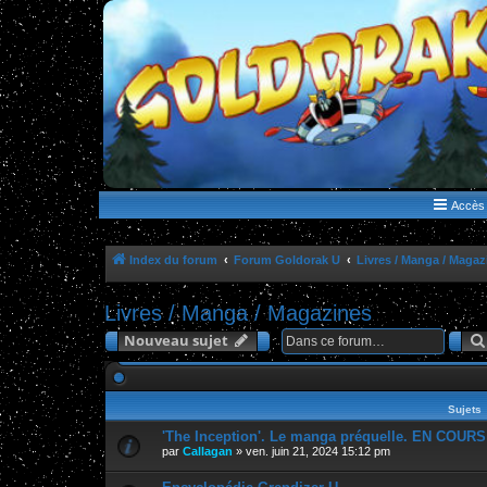
WWW.GOLDORAKGO.COM
le site de la Lune Rouge
Accès 
Index du forum
Forum Goldorak U
Livres / Manga / Magaz
Livres / Manga / Magazines
Nouveau sujet
Sujets
'The Inception'. Le manga préquelle. EN COURS
par
Callagan
»
ven. juin 21, 2024 15:12 pm