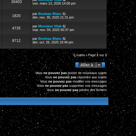
30403
ven. mars 13, 2026 14:00 pm
par
Bouleau Blanc
1820
dim. nov. 30, 2025 21:31 pm
par
Monsieur Vilak
4735
mar. nov. 04, 2025 00:37 am
par
Bouleau Blanc
8712
dim. oct. 26, 2025 19:46 pm
5 sujets • Page
1
sur
1
Aller à
Vous
ne pouvez pas
poster de nouveaux sujets
Vous
ne pouvez pas
répondre aux sujets
Vous
ne pouvez pas
modifier vos messages
Vous
ne pouvez pas
supprimer vos messages
Vous
ne pouvez pas
joindre des fichiers