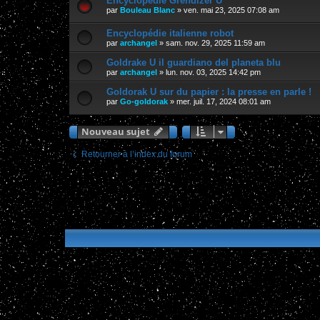
Encyclopédie Grendizer U
par
Bouleau Blanc
»
ven. mai 23, 2025 07:08 am
Encyclopédie italienne robot
par
archangel
»
sam. nov. 29, 2025 11:59 am
Goldrake U il guardiano del planeta blu
par
archangel
»
lun. nov. 03, 2025 14:42 pm
Goldorak U sur du papier : la presse en parle !
par
Go-goldorak
»
mer. juil. 17, 2024 08:01 am
Nouveau sujet
Retourner à l’index du forum