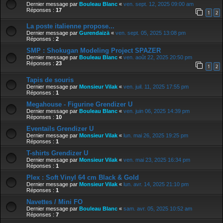
Dernier message par
Bouleau Blanc
«
ven. sept. 12, 2025 09:00 am
Réponses :
17
1
2
La poste italienne propose...
Dernier message par
Gurendaizä
«
ven. sept. 05, 2025 13:08 pm
Réponses :
2
SMP : Shokugan Modeling Project SPAZER
Dernier message par
Bouleau Blanc
«
ven. août 22, 2025 20:50 pm
Réponses :
23
1
2
Tapis de souris
Dernier message par
Monsieur Vilak
«
ven. juil. 11, 2025 17:55 pm
Réponses :
1
Megahouse - Figurine Grendizer U
Dernier message par
Bouleau Blanc
«
ven. juin 06, 2025 14:39 pm
Réponses :
10
Eventails Grendizer U
Dernier message par
Monsieur Vilak
«
lun. mai 26, 2025 19:25 pm
Réponses :
1
T-shirts Grendizer U
Dernier message par
Monsieur Vilak
«
ven. mai 23, 2025 16:34 pm
Réponses :
1
Plex : Soft Vinyl 64 cm Black & Gold
Dernier message par
Monsieur Vilak
«
lun. avr. 14, 2025 21:10 pm
Réponses :
1
Navettes / Mini FO
Dernier message par
Bouleau Blanc
«
sam. avr. 05, 2025 10:52 am
Réponses :
7