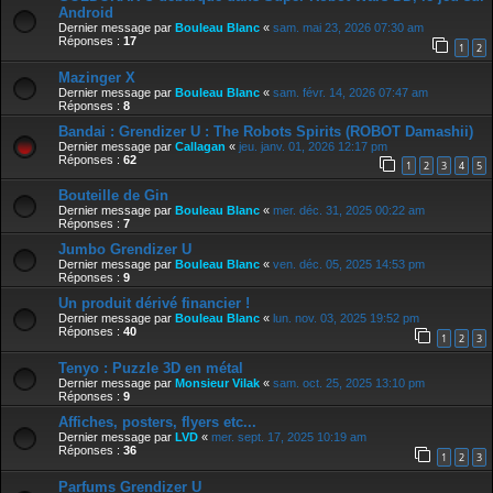
Android
Dernier message par
Bouleau Blanc
«
sam. mai 23, 2026 07:30 am
Réponses :
17
1
2
Mazinger X
Dernier message par
Bouleau Blanc
«
sam. févr. 14, 2026 07:47 am
Réponses :
8
Bandai : Grendizer U : The Robots Spirits (ROBOT Damashii)
Dernier message par
Callagan
«
jeu. janv. 01, 2026 12:17 pm
Réponses :
62
1
2
3
4
5
Bouteille de Gin
Dernier message par
Bouleau Blanc
«
mer. déc. 31, 2025 00:22 am
Réponses :
7
Jumbo Grendizer U
Dernier message par
Bouleau Blanc
«
ven. déc. 05, 2025 14:53 pm
Réponses :
9
Un produit dérivé financier !
Dernier message par
Bouleau Blanc
«
lun. nov. 03, 2025 19:52 pm
Réponses :
40
1
2
3
Tenyo : Puzzle 3D en métal
Dernier message par
Monsieur Vilak
«
sam. oct. 25, 2025 13:10 pm
Réponses :
9
Affiches, posters, flyers etc...
Dernier message par
LVD
«
mer. sept. 17, 2025 10:19 am
Réponses :
36
1
2
3
Parfums Grendizer U