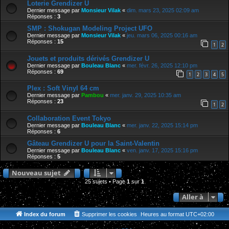
Loterie Grendizer U
Dernier message par
Monsieur Vilak
«
dim. mars 23, 2025 02:09 am
Réponses :
3
SMP : Shokugan Modeling Project UFO
Dernier message par
Monsieur Vilak
«
jeu. mars 06, 2025 00:16 am
Réponses :
15
1
2
Jouets et produits dérivés Grendizer U
Dernier message par
Bouleau Blanc
«
mer. févr. 26, 2025 12:10 pm
Réponses :
69
1
2
3
4
5
Plex : Soft Vinyl 64 cm
Dernier message par
Pambou
«
mer. janv. 29, 2025 10:35 am
Réponses :
23
1
2
Collaboration Event Tokyo
Dernier message par
Bouleau Blanc
«
mer. janv. 22, 2025 15:14 pm
Réponses :
6
Gâteau Grendizer U pour la Saint-Valentin
Dernier message par
Bouleau Blanc
«
ven. janv. 17, 2025 15:16 pm
Réponses :
5
Nouveau sujet
25 sujets • Page
1
sur
1
Aller à
Index du forum
Supprimer les cookies
Heures au format
UTC+02:00