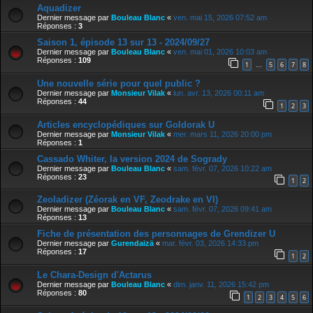
Aquadizer
Dernier message par
Bouleau Blanc
«
ven. mai 15, 2026 07:52 am
Réponses :
3
Saison 1, épisode 13 sur 13 - 2024/09/27
Dernier message par
Bouleau Blanc
«
ven. mai 01, 2026 10:03 am
Réponses :
109
1
5
6
7
8
…
Une nouvelle série pour quel public ?
Dernier message par
Monsieur Vilak
«
lun. avr. 13, 2026 00:11 am
Réponses :
44
1
2
3
Articles encyclopédiques sur Goldorak U
Dernier message par
Monsieur Vilak
«
mer. mars 11, 2026 20:00 pm
Réponses :
1
Cassado Whiter, la version 2024 de Sogrady
Dernier message par
Bouleau Blanc
«
sam. févr. 07, 2026 10:22 am
Réponses :
23
1
2
Zeoladizer (Zéorak en VF, Zeodrake en VI)
Dernier message par
Bouleau Blanc
«
sam. févr. 07, 2026 09:41 am
Réponses :
13
Fiche de présentation des personnages de Grendizer U
Dernier message par
Gurendaizä
«
mar. févr. 03, 2026 14:33 pm
Réponses :
17
1
2
Le Chara-Design d'Actarus
Dernier message par
Bouleau Blanc
«
dim. janv. 11, 2026 15:42 pm
Réponses :
80
1
2
3
4
5
6