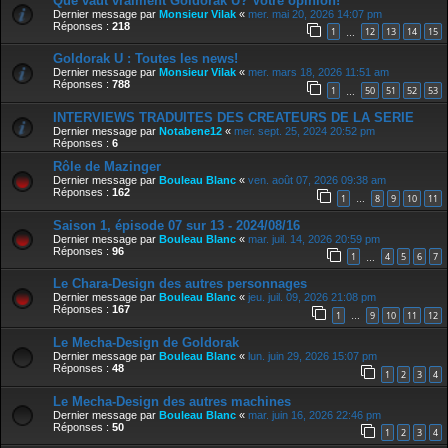
Que vaut vraiment Goldorak U? Votre opinion!
Dernier message par
Monsieur Vilak
«
mer. mai 20, 2026 14:07 pm
Réponses :
218
1
12
13
14
15
…
Goldorak U : Toutes les news!
Dernier message par
Monsieur Vilak
«
mer. mars 18, 2026 11:51 am
Réponses :
788
1
50
51
52
53
…
INTERVIEWS TRADUITES DES CREATEURS DE LA SERIE
Dernier message par
Notabene12
«
mer. sept. 25, 2024 20:52 pm
Réponses :
6
Rôle de Mazinger
Dernier message par
Bouleau Blanc
«
ven. août 07, 2026 09:38 am
Réponses :
162
1
8
9
10
11
…
Saison 1, épisode 07 sur 13 - 2024/08/16
Dernier message par
Bouleau Blanc
«
mar. juil. 14, 2026 20:59 pm
Réponses :
96
1
4
5
6
7
…
Le Chara-Design des autres personnages
Dernier message par
Bouleau Blanc
«
jeu. juil. 09, 2026 21:08 pm
Réponses :
167
1
9
10
11
12
…
Le Mecha-Design de Goldorak
Dernier message par
Bouleau Blanc
«
lun. juin 29, 2026 15:07 pm
Réponses :
48
1
2
3
4
Le Mecha-Design des autres machines
Dernier message par
Bouleau Blanc
«
mar. juin 16, 2026 22:46 pm
Réponses :
50
1
2
3
4