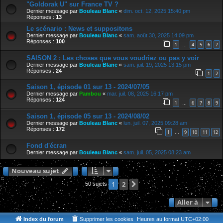
"Goldorak U" sur France TV ?
Dernier message par
Bouleau Blanc
«
dim. oct. 12, 2025 15:40 pm
Réponses :
13
Le scénario : News et suppositons
Dernier message par
Bouleau Blanc
«
sam. août 30, 2025 14:09 pm
Réponses :
100
1
4
5
6
7
…
SAISON 2 : Les choses que vous voudriez ou pas y voir
Dernier message par
Bouleau Blanc
«
sam. juil. 19, 2025 13:15 pm
Réponses :
24
1
2
Saison 1, épisode 01 sur 13 - 2024/07/05
Dernier message par
Pambou
«
mar. juil. 08, 2025 16:17 pm
Réponses :
124
1
6
7
8
9
…
Saison 1, épisode 05 sur 13 - 2024/08/02
Dernier message par
Bouleau Blanc
«
lun. juil. 07, 2025 09:28 am
Réponses :
172
1
9
10
11
12
…
Fond d'écran
Dernier message par
Bouleau Blanc
«
sam. juil. 05, 2025 08:23 am
Nouveau sujet
2
Suivante
1
50 sujets
Aller à
Index du forum
Supprimer les cookies
Heures au format
UTC+02:00