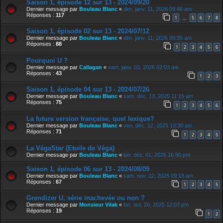
Saison 1, épisode 12 sur 13 - 2024/09/20
Dernier message par
Bouleau Blanc
«
dim. janv. 11, 2026 09:46 am
Réponses :
117
1
5
6
7
8
…
Saison 1, épisode 02 sur 13 - 2024/07/12
Dernier message par
Bouleau Blanc
«
dim. janv. 11, 2026 09:35 am
Réponses :
88
1
2
3
4
5
6
Pourquoi U ?
Dernier message par
Callagan
«
sam. janv. 03, 2026 02:03 am
Réponses :
43
1
2
3
Saison 1, épisode 04 sur 13 - 2024/07/26
Dernier message par
Bouleau Blanc
«
sam. déc. 13, 2025 11:15 am
Réponses :
75
1
2
3
4
5
6
La future version française, quel lexique?
Dernier message par
Bouleau Blanc
«
ven. déc. 12, 2025 10:30 am
Réponses :
71
1
2
3
4
5
La VégaStar (Etoile de Véga)
Dernier message par
Bouleau Blanc
«
lun. déc. 01, 2025 16:50 pm
Saison 1, épisode 06 sur 13 - 2024/08/09
Dernier message par
Bouleau Blanc
«
sam. nov. 22, 2025 09:18 am
Réponses :
67
1
2
3
4
5
Grendizer U, série inachevée ou non ?
Dernier message par
Monsieur Vilak
«
lun. oct. 20, 2025 12:03 pm
Réponses :
19
1
2