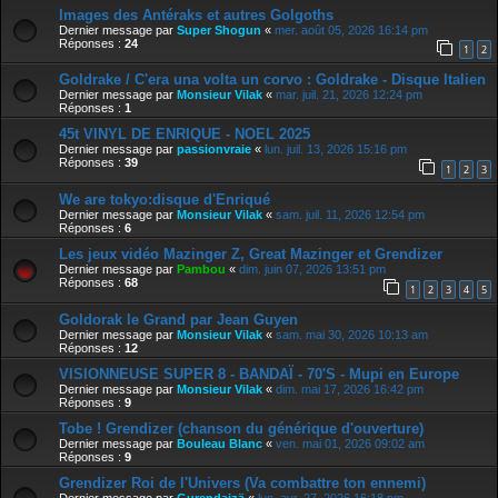
Images des Antéraks et autres Golgoths
Dernier message par
Super Shogun
«
mer. août 05, 2026 16:14 pm
Réponses :
24
1
2
Goldrake / C'era una volta un corvo : Goldrake - Disque Italien
Dernier message par
Monsieur Vilak
«
mar. juil. 21, 2026 12:24 pm
Réponses :
1
45t VINYL DE ENRIQUE - NOEL 2025
Dernier message par
passionvraie
«
lun. juil. 13, 2026 15:16 pm
Réponses :
39
1
2
3
We are tokyo:disque d'Enriqué
Dernier message par
Monsieur Vilak
«
sam. juil. 11, 2026 12:54 pm
Réponses :
6
Les jeux vidéo Mazinger Z, Great Mazinger et Grendizer
Dernier message par
Pambou
«
dim. juin 07, 2026 13:51 pm
Réponses :
68
1
2
3
4
5
Goldorak le Grand par Jean Guyen
Dernier message par
Monsieur Vilak
«
sam. mai 30, 2026 10:13 am
Réponses :
12
VISIONNEUSE SUPER 8 - BANDAÏ - 70'S - Mupi en Europe
Dernier message par
Monsieur Vilak
«
dim. mai 17, 2026 16:42 pm
Réponses :
9
Tobe ! Grendizer (chanson du générique d'ouverture)
Dernier message par
Bouleau Blanc
«
ven. mai 01, 2026 09:02 am
Réponses :
9
Grendizer Roi de l'Univers (Va combattre ton ennemi)
Dernier message par
Gurendaizä
«
lun. avr. 27, 2026 16:18 pm