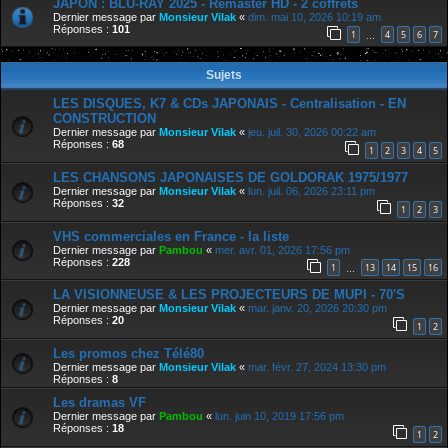
JAPON : BLU-RAY 2025 - Remaster HD - 2 coffrets
Dernier message par
Monsieur Vilak
«
dim. mai 10, 2026 10:19 am
Réponses :
101
1
4
5
6
7
…
Sujets
LES DISQUES, K7 & CDs JAPONAIS - Centralisation - EN
CONSTRUCTION
Dernier message par
Monsieur Vilak
«
jeu. juil. 30, 2026 00:22 am
Réponses :
68
1
2
3
4
5
LES CHANSONS JAPONAISES DE GOLDORAK 1975/1977
Dernier message par
Monsieur Vilak
«
lun. juil. 06, 2026 23:11 pm
Réponses :
32
1
2
3
VHS commerciales en France - la liste
Dernier message par
Pambou
«
mer. avr. 01, 2026 17:56 pm
Réponses :
228
1
13
14
15
16
…
LA VISIONNEUSE & LES PROJECTEURS DE MUPI - 70'S
Dernier message par
Monsieur Vilak
«
mar. janv. 20, 2026 20:30 pm
Réponses :
20
1
2
Les promos chez Télé80
Dernier message par
Monsieur Vilak
«
mar. févr. 27, 2024 13:30 pm
Réponses :
8
Les dramas VF
Dernier message par
Pambou
«
lun. juin 10, 2019 17:56 pm
Réponses :
18
1
2