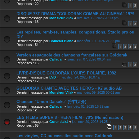
Réponses :
20
1
2
DISQUE 33T DRAMA "GOLDORAK COMME AU CINEMA" 1979
Dernier message par
Monsieur Vilak
«
dim. avr. 12, 2026 20:13 pm
Réponses :
15
1
2
Les reprises, remixes, samples, compositions. Studio pro ou
DIY
Dernier message par
Bouleau Blanc
«
mar. févr. 10, 2026 21:32 pm
Réponses :
54
1
2
3
4
Version espagnole des chansons françaises sur Goldorak
Dernier message par
Callagan
«
sam. févr. 07, 2026 00:04 am
Réponses :
15
1
2
LIVRE-DISQUE GOLDORAK L'OURS POLAIRE, 1982
Dernier message par
LVD
«
mer. déc. 24, 2025 10:07 am
Réponses :
12
GOLDORAK CHANTE AVEC TES HEROS - K7 audio AB
Dernier message par
Monsieur Vilak
«
mar. déc. 09, 2025 00:01 am
Chanson "Umon Daisuke" (宇門大介)
Dernier message par
Callagan
«
lun. déc. 01, 2025 16:29 pm
Réponses :
2
LES FILMS SUPER 8 - HEFA FILM - 70'S (Numérisation)
Dernier message par
Gurendaizä
«
jeu. nov. 20, 2025 14:25 pm
Réponses :
65
1
2
3
4
5
Les vinyles, CD ou cassettes audio avec Goldorak