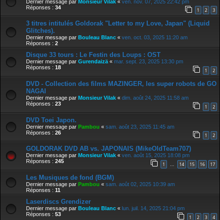
Dernier message par
Monsieur Vilak
«
ven. nov. 07, 2025 22:42 pm
Réponses :
34
1
2
3
3 titres intitulés Goldorak "Letter to my Love, Japan" (Liquid
Glitches).
Dernier message par
Bouleau Blanc
«
ven. oct. 03, 2025 11:20 am
Réponses :
2
Disque 33 tours : Le Festin des Loups : OST
Dernier message par
Gurendaizä
«
mar. sept. 23, 2025 13:30 pm
Réponses :
18
1
2
DVD - Collection des films MAZINGER, les super robots de GO
NAGAI
Dernier message par
Monsieur Vilak
«
dim. août 24, 2025 11:58 am
Réponses :
23
1
2
DVD Toei Japon.
Dernier message par
Pambou
«
sam. août 23, 2025 11:45 am
Réponses :
26
1
2
GOLDORAK DVD AB vs. JAPONAIS (MikeOldTeam707)
Dernier message par
Monsieur Vilak
«
ven. août 15, 2025 18:08 pm
Réponses :
245
1
14
15
16
17
…
Les Musiques de fond (BGM)
Dernier message par
Pambou
«
sam. août 02, 2025 10:39 am
Réponses :
11
Laserdiscs Grendizer
Dernier message par
Bouleau Blanc
«
lun. juil. 14, 2025 21:04 pm
Réponses :
53
1
2
3
4