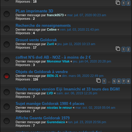
Réponses :
18
1
2
PLan imprimante 3D
Dernier message par
franck0573
«
mar. juil. 07, 2020 00:23 am
Réponses :
2
Recherche de renseignements
Dernier message par
Celine
«
ven. juil. 03, 2020 21:43 pm
Réponses :
4
Drouot vente Goldorak
Dernier message par
Zuril
«
jeu. juin 11, 2020 10:13 am
Réponses :
17
1
2
coffret N°6 dvd AB - NOZ - à moins de 2 €
Dernier message par
Monsieur Vilak
«
jeu. juin 04, 2020 20:28 pm
Réponses :
3
Objets de Goldorak à vendre
Dernier message par
BEN-J1
«
dim. mars 08, 2020 22:49 pm
Réponses :
116
1
5
6
7
8
…
Vends manga version Eiji Imamichi et 33 tours des BGM!
Dernier message par
LVD
«
sam. avr. 06, 2019 12:26 pm
Réponses :
7
Sujet manège Goldorak 1980 4 places
Dernier message par
nicolas le retour
«
mar. oct. 02, 2018 05:04 am
Réponses :
7
Affiche Geante Goldorak 1979
Dernier message par
Gurendaizä
«
lun. juil. 23, 2018 20:56 pm
Réponses :
7