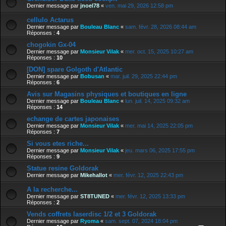
Dernier message par
jnoel78
«
ven. mai 29, 2026 12:58 pm
cellulo Actarus
Dernier message par
Bouleau Blanc
«
sam. févr. 28, 2026 08:44 am
Réponses :
4
chogokin Gx-04
Dernier message par
Monsieur Vilak
«
mer. oct. 15, 2025 10:27 am
Réponses :
10
[DON] spare Golgoth d'Atlantic
Dernier message par
Bobusan
«
mar. juil. 29, 2025 22:44 pm
Réponses :
6
Avis sur Magasins physiques et boutiques en ligne
Dernier message par
Bouleau Blanc
«
lun. juil. 14, 2025 09:32 am
Réponses :
14
echange de cartes japonaises
Dernier message par
Monsieur Vilak
«
mer. mai 14, 2025 22:05 pm
Réponses :
7
Si vous etes riche...
Dernier message par
Monsieur Vilak
«
jeu. mars 06, 2025 17:55 pm
Réponses :
9
Statue resine Goldorak
Dernier message par
Mikehallot
«
mer. févr. 12, 2025 22:43 pm
A la recherche...
Dernier message par
ST8TUNED
«
mer. févr. 12, 2025 13:33 pm
Réponses :
2
Vends coffrets laserdisc 1/2 et 3 Goldorak
Dernier message par
Ryoma
«
sam. sept. 07, 2024 18:04 pm