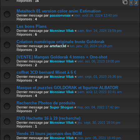
Réponses :
16
1
2
Metaltech 01 version color anim Estimation
Dernier message par
passionvraie
«
mer. août 28, 2024 13:40 pm
Réponses :
4
Les bons Plans
Dernier message par
Monsieur Vilak
«
sam. févr. 24, 2024 19:59 pm
Réponses :
6
Création numérique originale buste Goldorak
Dernier message par
artefact3d
«
lun. janv. 22, 2024 18:28 pm
Réponses :
3
[VENTE] Mangas Goldorak 4 tomes + One-shot
Dernier message par
Monsieur Vilak
«
ven. oct. 06, 2023 19:08 pm
Réponses :
2
coffret 3CD bernard Minet à 6 €
Dernier message par
Monsieur Vilak
«
ven. sept. 01, 2023 16:36 pm
Réponses :
4
Masque et puzzles GOLDORAK et figurine ALBATOR
Dernier message par
Monsieur Vilak
«
sam. août 12, 2023 10:41 am
Réponses :
4
Recherche Photos de produits
Dernier message par
Super Shogun
«
mar. oct. 04, 2022 17:42 pm
Réponses :
7
DVD Hachette 16 à 19 (recherche)
Dernier message par
Monsieur Vilak
«
jeu. sept. 30, 2021 19:04 pm
Réponses :
1
Vends 33 tours japonais des BGM
Dernier message par
Monsieur Vilak
«
mar. janv. 05, 2021 19:49 pm