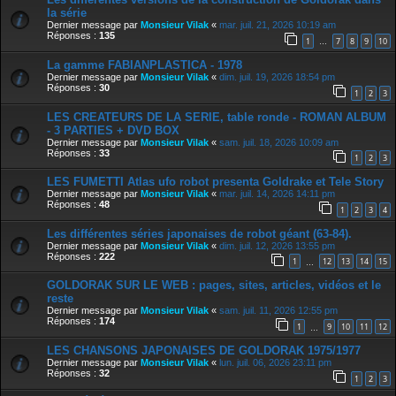
la série
Dernier message par
Monsieur Vilak
«
mar. juil. 21, 2026 10:19 am
Réponses :
135
1
7
8
9
10
…
La gamme FABIANPLASTICA - 1978
Dernier message par
Monsieur Vilak
«
dim. juil. 19, 2026 18:54 pm
Réponses :
30
1
2
3
LES CREATEURS DE LA SERIE, table ronde - ROMAN ALBUM
- 3 PARTIES + DVD BOX
Dernier message par
Monsieur Vilak
«
sam. juil. 18, 2026 10:09 am
Réponses :
33
1
2
3
LES FUMETTI Atlas ufo robot presenta Goldrake et Tele Story
Dernier message par
Monsieur Vilak
«
mar. juil. 14, 2026 14:11 pm
Réponses :
48
1
2
3
4
Les différentes séries japonaises de robot géant (63-84).
Dernier message par
Monsieur Vilak
«
dim. juil. 12, 2026 13:55 pm
Réponses :
222
1
12
13
14
15
…
GOLDORAK SUR LE WEB : pages, sites, articles, vidéos et le
reste
Dernier message par
Monsieur Vilak
«
sam. juil. 11, 2026 12:55 pm
Réponses :
174
1
9
10
11
12
…
LES CHANSONS JAPONAISES DE GOLDORAK 1975/1977
Dernier message par
Monsieur Vilak
«
lun. juil. 06, 2026 23:11 pm
Réponses :
32
1
2
3