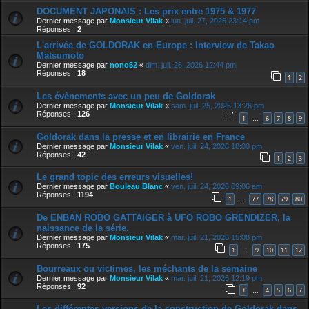
DOCUMENT JAPONAIS : Les prix entre 1975 & 1977
Dernier message par
Monsieur Vilak
«
lun. juil. 27, 2026 23:14 pm
Réponses :
2
L'arrivée de GOLDORAK en Europe : Interview de Takao
Matsumoto
Dernier message par
nono52
«
dim. juil. 26, 2026 12:44 pm
Réponses :
18
1
2
Les évènements avec un peu de Goldorak
Dernier message par
Monsieur Vilak
«
sam. juil. 25, 2026 13:26 pm
Réponses :
126
1
6
7
8
9
…
Goldorak dans la presse et en librairie en France
Dernier message par
Monsieur Vilak
«
ven. juil. 24, 2026 18:00 pm
Réponses :
42
1
2
3
Le grand topic des erreurs visuelles!
Dernier message par
Bouleau Blanc
«
ven. juil. 24, 2026 09:06 am
Réponses :
1194
1
77
78
79
80
…
De ENBAN ROBO GATTAIGER à UFO ROBO GRENDIZER, la
naissance de la série.
Dernier message par
Monsieur Vilak
«
mar. juil. 21, 2026 15:08 pm
Réponses :
175
1
9
10
11
12
…
Bourreaux ou victimes, les méchants de la semaine
Dernier message par
Monsieur Vilak
«
mar. juil. 21, 2026 12:19 pm
Réponses :
92
1
4
5
6
7
…
Les différentes versions de la construction de Goldorak dans