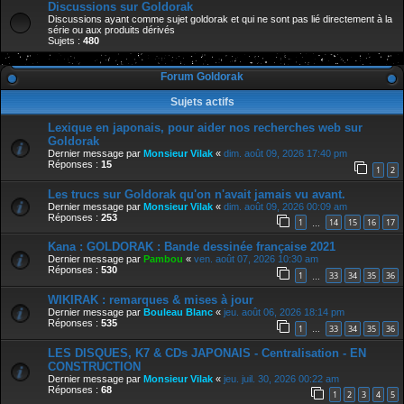
Discussions sur Goldorak
Discussions ayant comme sujet goldorak et qui ne sont pas lié directement à la
série ou aux produits dérivés
Sujets :
480
Forum Goldorak
Sujets actifs
Lexique en japonais, pour aider nos recherches web sur
Goldorak
Dernier message par
Monsieur Vilak
«
dim. août 09, 2026 17:40 pm
Réponses :
15
1
2
Les trucs sur Goldorak qu'on n'avait jamais vu avant.
Dernier message par
Monsieur Vilak
«
dim. août 09, 2026 00:09 am
Réponses :
253
1
14
15
16
17
…
Kana : GOLDORAK : Bande dessinée française 2021
Dernier message par
Pambou
«
ven. août 07, 2026 10:30 am
Réponses :
530
1
33
34
35
36
…
WIKIRAK : remarques & mises à jour
Dernier message par
Bouleau Blanc
«
jeu. août 06, 2026 18:14 pm
Réponses :
535
1
33
34
35
36
…
LES DISQUES, K7 & CDs JAPONAIS - Centralisation - EN
CONSTRUCTION
Dernier message par
Monsieur Vilak
«
jeu. juil. 30, 2026 00:22 am
Réponses :
68
1
2
3
4
5