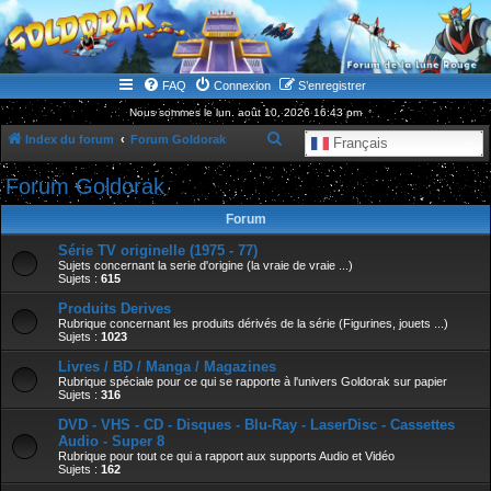
WWW.GOLDORAKGO.COM
le site de la Lune Rouge
FAQ
Connexion
S’enregistrer
Nous sommes le lun. août 10, 2026 16:43 pm
R
Index du forum
Forum Goldorak
Français
e
Forum Goldorak
c
h
Forum
e
Série TV originelle (1975 - 77)
Sujets concernant la serie d'origine (la vraie de vraie ...)
r
Sujets :
615
c
Produits Derives
h
Rubrique concernant les produits dérivés de la série (Figurines, jouets ...)
Sujets :
1023
e
Livres / BD / Manga / Magazines
r
Rubrique spéciale pour ce qui se rapporte à l'univers Goldorak sur papier
Sujets :
316
DVD - VHS - CD - Disques - Blu-Ray - LaserDisc - Cassettes
Audio - Super 8
Rubrique pour tout ce qui a rapport aux supports Audio et Vidéo
Sujets :
162