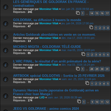
LES GÉNÉRIQUES DE GOLDORAK EN FRANCE -
centralisation
Dernier message par
Monsieur Vilak
«
lun. juin 29, 2026 09:58 am
Réponses :
241
1
14
15
16
17
…
GOLDORAK, sa diffusion à travers le monde
Dernier message par
Monsieur Vilak
«
jeu. juin 04, 2026 17:00 pm
Réponses :
47
1
2
3
4
Articles Goldorak abordables en vente en ce moment.
Dernier message par
Monsieur Vilak
«
dim. mai 17, 2026 19:01 pm
Réponses :
13
MICHIKO MIGITA - GOLDORAK TÉLÉ-GUIDE
Dernier message par
Monsieur Vilak
«
mar. mai 05, 2026 19:03 pm
Réponses :
85
1
2
3
4
5
6
L'ARC FINAL, le résultat d'un arrêt prématuré de la série?
Dernier message par
Monsieur Vilak
«
dim. mai 03, 2026 16:24 pm
Réponses :
464
1
28
29
30
31
…
ARTBOOK spécial GOLGOTHS : Sortiie le 25 FEVRIER 2026
Dernier message par
Monsieur Vilak
«
sam. avr. 25, 2026 22:44 pm
Réponses :
70
1
2
3
4
5
Dynamic Heroes (suite japonaise de Goldorak) arrive en
France chez Isan Manga !
Dernier message par
LVD
«
sam. avr. 18, 2026 00:39 am
Réponses :
174
1
9
10
11
12
…
JEEG VS GOLDRAKE : anime comics 2024