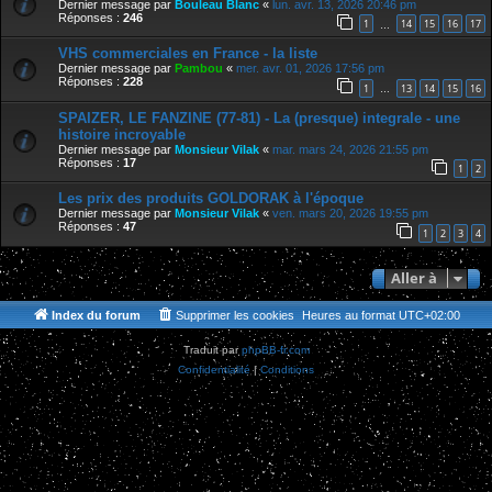
Dernier message par
Bouleau Blanc
«
lun. avr. 13, 2026 20:46 pm
Réponses :
246
1
14
15
16
17
…
VHS commerciales en France - la liste
Dernier message par
Pambou
«
mer. avr. 01, 2026 17:56 pm
Réponses :
228
1
13
14
15
16
…
SPAIZER, LE FANZINE (77-81) - La (presque) integrale - une
histoire incroyable
Dernier message par
Monsieur Vilak
«
mar. mars 24, 2026 21:55 pm
Réponses :
17
1
2
Les prix des produits GOLDORAK à l'époque
Dernier message par
Monsieur Vilak
«
ven. mars 20, 2026 19:55 pm
Réponses :
47
1
2
3
4
Aller à
Index du forum
Supprimer les cookies
Heures au format
UTC+02:00
Traduit par
phpBB-fr.com
Confidentialité
|
Conditions