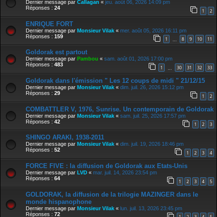
Dernier message par
Callagan
«
jeu. août 06, 2026 14:09 pm
Réponses :
24
1
2
ENRIQUE FORT
Dernier message par
Monsieur Vilak
«
mer. août 05, 2026 16:11 pm
Réponses :
159
1
8
9
10
11
…
Goldorak est partout
Dernier message par
Pambou
«
sam. août 01, 2026 17:00 pm
Réponses :
483
1
30
31
32
33
…
Goldorak dans l'émission " Les 12 coups de midi " 21/12/15
Dernier message par
Monsieur Vilak
«
dim. juil. 26, 2026 15:12 pm
Réponses :
29
1
2
COMBATTLER V, 1976, Sunrise. Un contemporain de Goldorak
Dernier message par
Monsieur Vilak
«
sam. juil. 25, 2026 17:57 pm
Réponses :
42
1
2
3
SHINGO ARAKI, 1938-2011
Dernier message par
Monsieur Vilak
«
dim. juil. 19, 2026 18:46 pm
Réponses :
52
1
2
3
4
FORCE FIVE : la diffusion de Goldorak aux Etats-Unis
Dernier message par
LVD
«
mar. juil. 14, 2026 23:54 pm
Réponses :
64
1
2
3
4
5
GOLDORAK, la diffusion de la trilogie MAZINGER dans le
monde hispanophone
Dernier message par
Monsieur Vilak
«
lun. juil. 13, 2026 23:45 pm
Réponses :
72
1
2
3
4
5