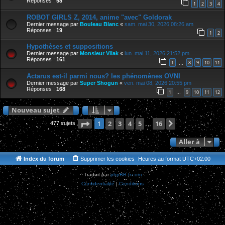
Réponses :
58
1
2
3
4
ROBOT GIRLS Z, 2014, anime "avec" Goldorak
Dernier message par
Bouleau Blanc
«
sam. mai 30, 2026 08:26 am
Réponses :
19
1
2
Hypothèses et suppositions
Dernier message par
Monsieur Vilak
«
lun. mai 11, 2026 21:52 pm
Réponses :
161
1
8
9
10
11
…
Actarus est-il parmi nous? les phénomènes OVNI
Dernier message par
Super Shogun
«
ven. mai 08, 2026 20:55 pm
Réponses :
168
1
9
10
11
12
…
Nouveau sujet
Page
1
2
sur
3
16
4
5
16
Suivante
1
477 sujets
…
Aller à
Index du forum
Supprimer les cookies
Heures au format
UTC+02:00
Traduit par
phpBB-fr.com
Confidentialité
|
Conditions