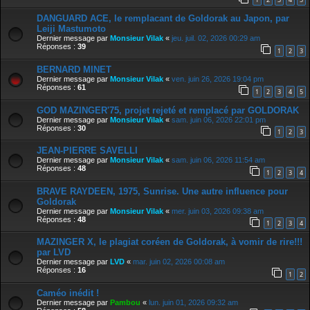
DANGUARD ACE, le remplacant de Goldorak au Japon, par
Leiji Mastumoto
Dernier message par
Monsieur Vilak
«
jeu. juil. 02, 2026 00:29 am
Réponses :
39
1
2
3
BERNARD MINET
Dernier message par
Monsieur Vilak
«
ven. juin 26, 2026 19:04 pm
Réponses :
61
1
2
3
4
5
GOD MAZINGER'75, projet rejeté et remplacé par GOLDORAK
Dernier message par
Monsieur Vilak
«
sam. juin 06, 2026 22:01 pm
Réponses :
30
1
2
3
JEAN-PIERRE SAVELLI
Dernier message par
Monsieur Vilak
«
sam. juin 06, 2026 11:54 am
Réponses :
48
1
2
3
4
BRAVE RAYDEEN, 1975, Sunrise. Une autre influence pour
Goldorak
Dernier message par
Monsieur Vilak
«
mer. juin 03, 2026 09:38 am
Réponses :
48
1
2
3
4
MAZINGER X, le plagiat coréen de Goldorak, à vomir de rire!!!
par LVD
Dernier message par
LVD
«
mar. juin 02, 2026 00:08 am
Réponses :
16
1
2
Caméo inédit !
Dernier message par
Pambou
«
lun. juin 01, 2026 09:32 am