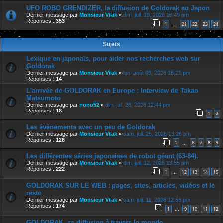
UFO ROBO GRENDIZER, la diffusion de Goldorak au Japon
Dernier message par
Monsieur Vilak
«
dim. juil. 19, 2026 16:49 pm
Réponses :
353
1
21
22
23
24
…
Sujets
Lexique en japonais, pour aider nos recherches web sur
Goldorak
Dernier message par
Monsieur Vilak
«
lun. août 03, 2026 18:21 pm
Réponses :
14
L'arrivée de GOLDORAK en Europe : Interview de Takao
Matsumoto
Dernier message par
nono52
«
dim. juil. 26, 2026 12:44 pm
Réponses :
18
1
2
Les évènements avec un peu de Goldorak
Dernier message par
Monsieur Vilak
«
sam. juil. 25, 2026 13:26 pm
Réponses :
126
1
6
7
8
9
…
Les différentes séries japonaises de robot géant (63-84).
Dernier message par
Monsieur Vilak
«
dim. juil. 12, 2026 13:55 pm
Réponses :
222
1
12
13
14
15
…
GOLDORAK SUR LE WEB : pages, sites, articles, vidéos et le
reste
Dernier message par
Monsieur Vilak
«
sam. juil. 11, 2026 12:55 pm
Réponses :
174
1
9
10
11
12
…
GOLDORAK, sa diffusion à travers le monde