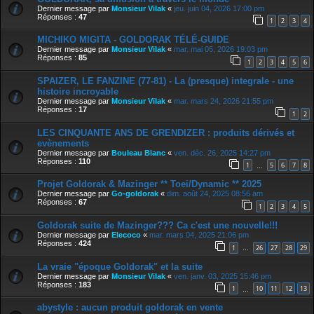
Dernier message par
Monsieur Vilak
«
jeu. juin 04, 2026 17:00 pm
Réponses :
47
1
2
3
4
MICHIKO MIGITA - GOLDORAK TÉLÉ-GUIDE
Dernier message par
Monsieur Vilak
«
mar. mai 05, 2026 19:03 pm
Réponses :
85
1
2
3
4
5
6
SPAIZER, LE FANZINE (77-81) - La (presque) integrale - une
histoire incroyable
Dernier message par
Monsieur Vilak
«
mar. mars 24, 2026 21:55 pm
Réponses :
17
1
2
LES CINQUANTE ANS DE GRENDIZER : produits dérivés et
evènements
Dernier message par
Bouleau Blanc
«
ven. déc. 26, 2025 14:27 pm
Réponses :
110
1
5
6
7
8
…
Projet Goldorak & Mazinger ** Toei/Dynamic ** 2025
Dernier message par
Go-goldorak
«
dim. août 24, 2025 08:56 am
Réponses :
67
1
2
3
4
5
Goldorak suite de Mazinger??? Ca c'est une nouvelle!!!
Dernier message par
Elecoco
«
mar. mars 04, 2025 21:06 pm
Réponses :
424
1
26
27
28
29
…
La vraie "époque Goldorak" et la suite
Dernier message par
Monsieur Vilak
«
ven. janv. 03, 2025 15:46 pm
Réponses :
183
1
10
11
12
13
…
abystyle : aucun produit goldorak en vente