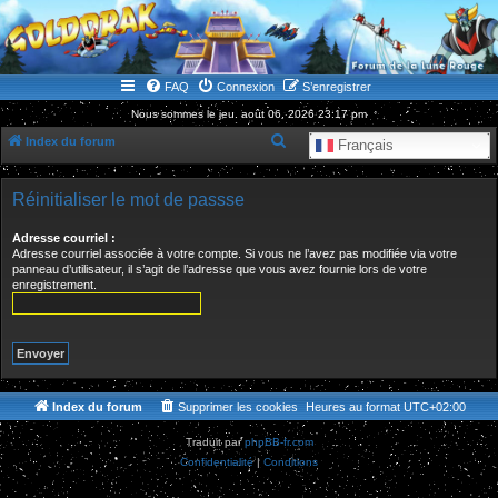
WWW.GOLDORAKGO.COM
le site de la Lune Rouge
FAQ
Connexion
S’enregistrer
Nous sommes le jeu. août 06, 2026 23:17 pm
R
Index du forum
Français
e
c
Réinitialiser le mot de passse
h
Adresse courriel :
e
Adresse courriel associée à votre compte. Si vous ne l’avez pas modifiée via votre
panneau d’utilisateur, il s’agit de l’adresse que vous avez fournie lors de votre
r
enregistrement.
c
h
e
r
Index du forum
Supprimer les cookies
Heures au format
UTC+02:00
Traduit par
phpBB-fr.com
Confidentialité
|
Conditions