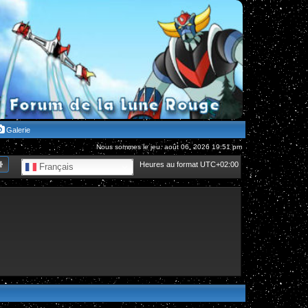
Galerie
Nous sommes le jeu. août 06, 2026 19:51 pm
hercher
Recherche avancée
Heures au format
UTC+02:00
Français