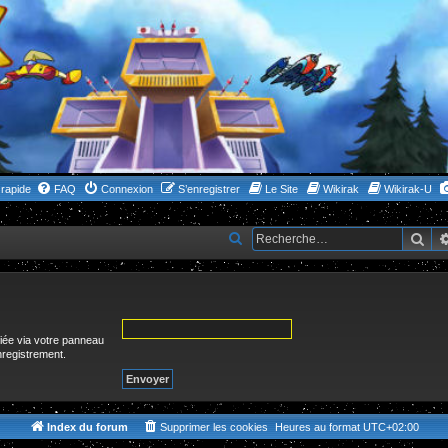
rapide
FAQ
Connexion
S’enregistrer
Le Site
Wikirak
Wikirak-U
Rec
R
e
c
h
e
fiée via votre panneau
enregistrement.
r
c
h
Index du forum
Supprimer les cookies
Heures au format
UTC+02:00
e