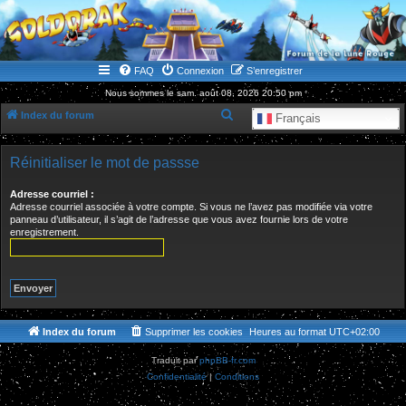
WWW.GOLDORAKGO.COM
le site de la Lune Rouge
FAQ
Connexion
S’enregistrer
Nous sommes le sam. août 08, 2026 20:50 pm
R
Index du forum
Français
e
c
Réinitialiser le mot de passse
h
Adresse courriel :
e
Adresse courriel associée à votre compte. Si vous ne l’avez pas modifiée via votre
panneau d’utilisateur, il s’agit de l’adresse que vous avez fournie lors de votre
r
enregistrement.
c
h
e
r
Index du forum
Supprimer les cookies
Heures au format
UTC+02:00
Traduit par
phpBB-fr.com
Confidentialité
|
Conditions