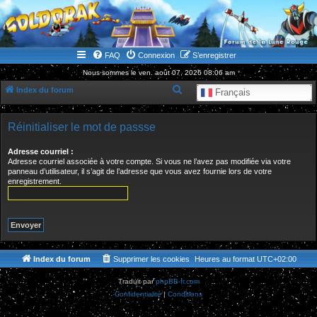
WWW.GOLDORAKGO.COM
le site de la Lune Rouge
FAQ
Connexion
S’enregistrer
Nous sommes le ven. août 07, 2026 08:06 am
R
Index du forum
Français
e
c
Réinitialiser le mot de passse
h
Adresse courriel :
e
Adresse courriel associée à votre compte. Si vous ne l’avez pas modifiée via votre
panneau d’utilisateur, il s’agit de l’adresse que vous avez fournie lors de votre
r
enregistrement.
c
h
e
r
Index du forum
Supprimer les cookies
Heures au format
UTC+02:00
Traduit par
phpBB-fr.com
Confidentialité
|
Conditions