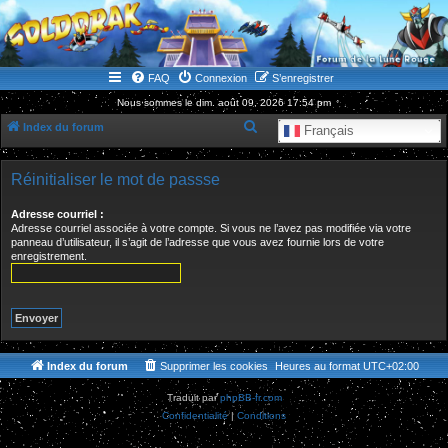
WWW.GOLDORAKGO.COM
le site de la Lune Rouge
FAQ
Connexion
S’enregistrer
Nous sommes le dim. août 09, 2026 17:54 pm
R
Index du forum
Français
e
c
Réinitialiser le mot de passse
h
Adresse courriel :
e
Adresse courriel associée à votre compte. Si vous ne l’avez pas modifiée via votre
panneau d’utilisateur, il s’agit de l’adresse que vous avez fournie lors de votre
r
enregistrement.
c
h
e
r
Index du forum
Supprimer les cookies
Heures au format
UTC+02:00
Traduit par
phpBB-fr.com
Confidentialité
|
Conditions