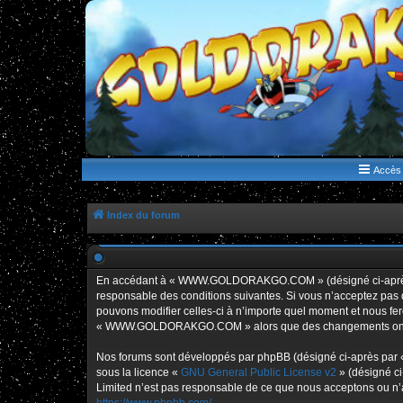
WWW.GOLDORAKGO.COM
le site de la Lune Rouge
Accès 
Index du forum
En accédant à « WWW.GOLDORAKGO.COM » (désigné ci-après p
responsable des conditions suivantes. Si vous n’acceptez pa
pouvons modifier celles-ci à n’importe quel moment et nous fero
« WWW.GOLDORAKGO.COM » alors que des changements ont été e
Nos forums sont développés par phpBB (désigné ci-après par « i
sous la licence «
GNU General Public License v2
» (désigné ci
Limited n’est pas responsable de ce que nous acceptons ou n’