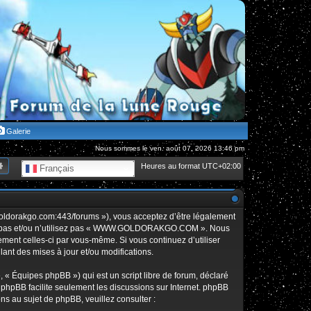
Galerie
Nous sommes le ven. août 07, 2026 13:46 pm
hercher
Recherche avancée
Heures au format
UTC+02:00
Français
orakgo.com:443/forums »), vous acceptez d’être légalement
édez pas et/ou n’utilisez pas « WWW.GOLDORAKGO.COM ». Nous
rement celles-ci par vous-même. Si vous continuez d’utiliser
t des mises à jour et/ou modifications.
 « Équipes phpBB ») qui est un script libre de forum, déclaré
l phpBB facilite seulement les discussions sur Internet. phpBB
 au sujet de phpBB, veuillez consulter :