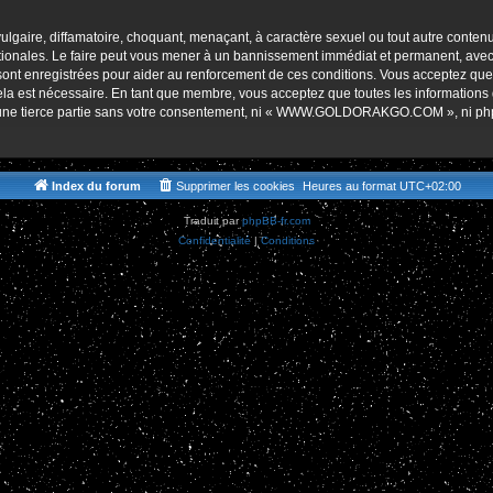
r
lgaire, diffamatoire, choquant, menaçant, à caractère sexuel ou tout autre contenu 
es. Le faire peut vous mener à un bannissement immédiat et permanent, avec une 
s sont enregistrées pour aider au renforcement de ces conditions. Vous accept
cela est nécessaire. En tant que membre, vous acceptez que toutes les informations
 à une tierce partie sans votre consentement, ni « WWW.GOLDORAKGO.COM », ni p
Index du forum
Supprimer les cookies
Heures au format
UTC+02:00
Traduit par
phpBB-fr.com
Confidentialité
|
Conditions