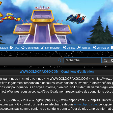
rapide
FAQ
Connexion
S’enregistrer
Le Site
Wikirak
Wikirak-U
Rec
R
e
WWW.GOLDORAKGO.COM - Conditions d’utilisation
c
h
ar « nous », « notre », « nos », « WWW.GOLDORAKGO.COM », « https://www.gold
s d’être légalement responsable de toutes les conditions suivantes, alors n’acc
e
ns tout pour que vous en soyez informé, bien qu’il soit prudent de vérifier réguliè
r
ffectués, vous acceptez d’être légalement responsable des conditions découlan
c
ls », « eux », « leur », « logiciel phpBB », « www.phpbb.com », « phpBB Limited »,
h
-après par « GPL ») et qui peut être téléchargé depuis
www.phpbb.com
. Le logicie
acceptons pas comme contenu ou conduite permis. Pour de plus amples informations
e