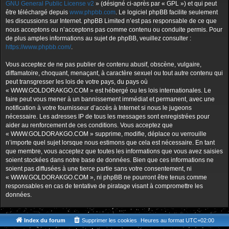
GNU General Public License v2
» (désigné ci-après par « GPL ») et qui peut
être téléchargé depuis
www.phpbb.com
. Le logiciel phpBB facilite seulement
les discussions sur Internet. phpBB Limited n’est pas responsable de ce que
nous acceptons ou n’acceptons pas comme contenu ou conduite permis. Pour
de plus amples informations au sujet de phpBB, veuillez consulter :
https://www.phpbb.com/
.
Vous acceptez de ne pas publier de contenu abusif, obscène, vulgaire,
diffamatoire, choquant, menaçant, à caractère sexuel ou tout autre contenu qui
peut transgresser les lois de votre pays, du pays où
« WWW.GOLDORAKGO.COM » est hébergé ou les lois internationales. Le
faire peut vous mener à un bannissement immédiat et permanent, avec une
notification à votre fournisseur d’accès à Internet si nous le jugeons
nécessaire. Les adresses IP de tous les messages sont enregistrées pour
aider au renforcement de ces conditions. Vous acceptez que
« WWW.GOLDORAKGO.COM » supprime, modifie, déplace ou verrouille
n’importe quel sujet lorsque nous estimons que cela est nécessaire. En tant
que membre, vous acceptez que toutes les informations que vous avez saisies
soient stockées dans notre base de données. Bien que ces informations ne
soient pas diffusées à une tierce partie sans votre consentement, ni
« WWW.GOLDORAKGO.COM », ni phpBB ne pourront être tenus comme
responsables en cas de tentative de piratage visant à compromettre les
données.
Index du forum
Supprimer les cookies
Heures au format
UTC+02:00