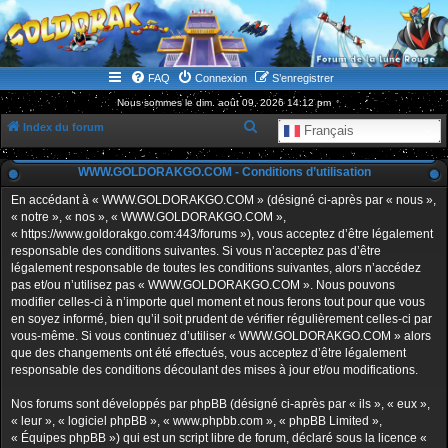
WWW.GOLDORAKGO.COM
le site de la Lune Rouge
FAQ
Connexion
S’enregistrer
Nous sommes le dim. août 09, 2026 14:12 pm
R
Index du forum
Français
e
WWW.GOLDORAKGO.COM - Conditions d’utilisation
c
h
En accédant à « WWW.GOLDORAKGO.COM » (désigné ci-après par « nous »,
« notre », « nos », « WWW.GOLDORAKGO.COM »,
e
« https://www.goldorakgo.com:443/forums »), vous acceptez d’être légalement
r
responsable des conditions suivantes. Si vous n’acceptez pas d’être
légalement responsable de toutes les conditions suivantes, alors n’accédez
c
pas et/ou n’utilisez pas « WWW.GOLDORAKGO.COM ». Nous pouvons
h
modifier celles-ci à n’importe quel moment et nous ferons tout pour que vous
en soyez informé, bien qu’il soit prudent de vérifier régulièrement celles-ci par
e
vous-même. Si vous continuez d’utiliser « WWW.GOLDORAKGO.COM » alors
r
que des changements ont été effectués, vous acceptez d’être légalement
responsable des conditions découlant des mises à jour et/ou modifications.
Nos forums sont développés par phpBB (désigné ci-après par « ils », « eux »,
« leur », « logiciel phpBB », « www.phpbb.com », « phpBB Limited »,
« Équipes phpBB ») qui est un script libre de forum, déclaré sous la licence «