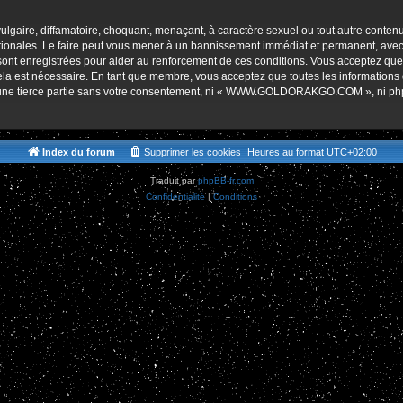
r
lgaire, diffamatoire, choquant, menaçant, à caractère sexuel ou tout autre contenu 
es. Le faire peut vous mener à un bannissement immédiat et permanent, avec une 
s sont enregistrées pour aider au renforcement de ces conditions. Vous accept
cela est nécessaire. En tant que membre, vous acceptez que toutes les informations
 à une tierce partie sans votre consentement, ni « WWW.GOLDORAKGO.COM », ni p
Index du forum
Supprimer les cookies
Heures au format
UTC+02:00
Traduit par
phpBB-fr.com
Confidentialité
|
Conditions