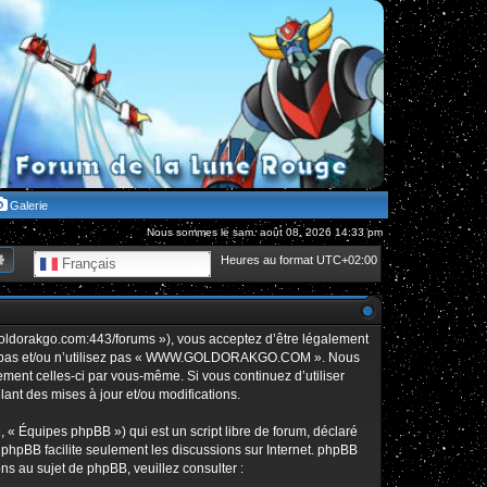
Galerie
Nous sommes le sam. août 08, 2026 14:33 pm
hercher
Recherche avancée
Heures au format
UTC+02:00
Français
orakgo.com:443/forums »), vous acceptez d’être légalement
édez pas et/ou n’utilisez pas « WWW.GOLDORAKGO.COM ». Nous
rement celles-ci par vous-même. Si vous continuez d’utiliser
t des mises à jour et/ou modifications.
 « Équipes phpBB ») qui est un script libre de forum, déclaré
l phpBB facilite seulement les discussions sur Internet. phpBB
 au sujet de phpBB, veuillez consulter :