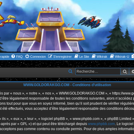
rapide
FAQ
Connexion
S’enregistrer
Le Site
Wikirak
Wikirak-U
Rec
R
e
WWW.GOLDORAKGO.COM - Conditions d’utilisation
c
h
ar « nous », « notre », « nos », « WWW.GOLDORAKGO.COM », « https://www.gold
s d’être légalement responsable de toutes les conditions suivantes, alors n’acc
e
ns tout pour que vous en soyez informé, bien qu’il soit prudent de vérifier réguliè
r
ffectués, vous acceptez d’être légalement responsable des conditions découlan
c
ls », « eux », « leur », « logiciel phpBB », « www.phpbb.com », « phpBB Limited »,
h
-après par « GPL ») et qui peut être téléchargé depuis
www.phpbb.com
. Le logicie
acceptons pas comme contenu ou conduite permis. Pour de plus amples informations
e