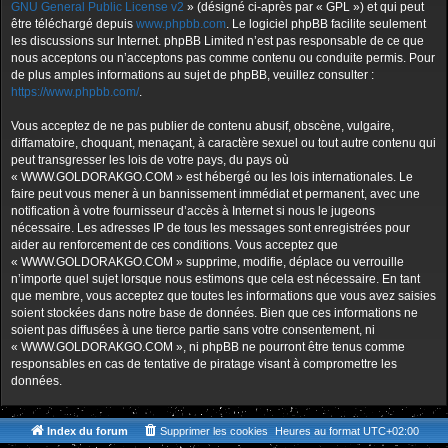
GNU General Public License v2
» (désigné ci-après par « GPL ») et qui peut
être téléchargé depuis
www.phpbb.com
. Le logiciel phpBB facilite seulement
les discussions sur Internet. phpBB Limited n’est pas responsable de ce que
nous acceptons ou n’acceptons pas comme contenu ou conduite permis. Pour
de plus amples informations au sujet de phpBB, veuillez consulter :
https://www.phpbb.com/
.
Vous acceptez de ne pas publier de contenu abusif, obscène, vulgaire,
diffamatoire, choquant, menaçant, à caractère sexuel ou tout autre contenu qui
peut transgresser les lois de votre pays, du pays où
« WWW.GOLDORAKGO.COM » est hébergé ou les lois internationales. Le
faire peut vous mener à un bannissement immédiat et permanent, avec une
notification à votre fournisseur d’accès à Internet si nous le jugeons
nécessaire. Les adresses IP de tous les messages sont enregistrées pour
aider au renforcement de ces conditions. Vous acceptez que
« WWW.GOLDORAKGO.COM » supprime, modifie, déplace ou verrouille
n’importe quel sujet lorsque nous estimons que cela est nécessaire. En tant
que membre, vous acceptez que toutes les informations que vous avez saisies
soient stockées dans notre base de données. Bien que ces informations ne
soient pas diffusées à une tierce partie sans votre consentement, ni
« WWW.GOLDORAKGO.COM », ni phpBB ne pourront être tenus comme
responsables en cas de tentative de piratage visant à compromettre les
données.
Index du forum
Supprimer les cookies
Heures au format
UTC+02:00