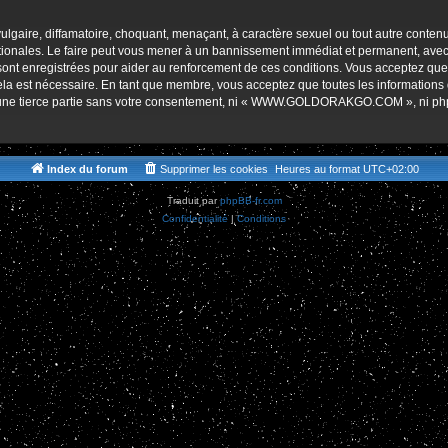
r
lgaire, diffamatoire, choquant, menaçant, à caractère sexuel ou tout autre contenu 
es. Le faire peut vous mener à un bannissement immédiat et permanent, avec une 
s sont enregistrées pour aider au renforcement de ces conditions. Vous accept
cela est nécessaire. En tant que membre, vous acceptez que toutes les informations
 à une tierce partie sans votre consentement, ni « WWW.GOLDORAKGO.COM », ni p
Index du forum
Supprimer les cookies
Heures au format
UTC+02:00
Traduit par
phpBB-fr.com
Confidentialité
|
Conditions