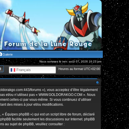
Galerie
Nous sommes le ven. août 07, 2026 16:23 pm
hercher
Recherche avancée
Heures au format
UTC+02:00
Français
orakgo.com:443/forums »), vous acceptez d’être légalement
édez pas et/ou n’utilisez pas « WWW.GOLDORAKGO.COM ». Nous
rement celles-ci par vous-même. Si vous continuez d’utiliser
t des mises à jour et/ou modifications.
 « Équipes phpBB ») qui est un script libre de forum, déclaré
l phpBB facilite seulement les discussions sur Internet. phpBB
 au sujet de phpBB, veuillez consulter :