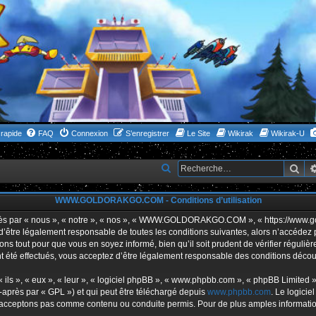
rapide
FAQ
Connexion
S’enregistrer
Le Site
Wikirak
Wikirak-U
Rec
R
e
WWW.GOLDORAKGO.COM - Conditions d’utilisation
c
h
ar « nous », « notre », « nos », « WWW.GOLDORAKGO.COM », « https://www.gold
s d’être légalement responsable de toutes les conditions suivantes, alors n’acc
e
ns tout pour que vous en soyez informé, bien qu’il soit prudent de vérifier réguliè
r
ffectués, vous acceptez d’être légalement responsable des conditions découlan
c
ls », « eux », « leur », « logiciel phpBB », « www.phpbb.com », « phpBB Limited »,
h
-après par « GPL ») et qui peut être téléchargé depuis
www.phpbb.com
. Le logicie
acceptons pas comme contenu ou conduite permis. Pour de plus amples informations
e