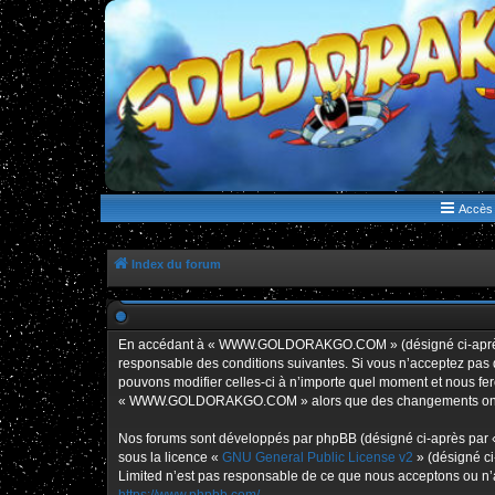
WWW.GOLDORAKGO.COM
le site de la Lune Rouge
Accès 
Index du forum
En accédant à « WWW.GOLDORAKGO.COM » (désigné ci-après p
responsable des conditions suivantes. Si vous n’acceptez pa
pouvons modifier celles-ci à n’importe quel moment et nous fero
« WWW.GOLDORAKGO.COM » alors que des changements ont été e
Nos forums sont développés par phpBB (désigné ci-après par « i
sous la licence «
GNU General Public License v2
» (désigné ci
Limited n’est pas responsable de ce que nous acceptons ou n’