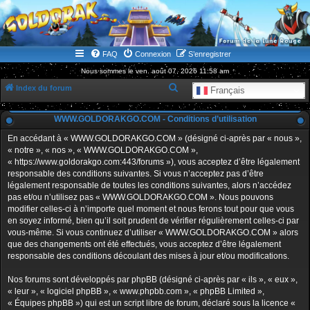
WWW.GOLDORAKGO.COM
le site de la Lune Rouge
FAQ
Connexion
S’enregistrer
Nous sommes le ven. août 07, 2026 11:58 am
R
Index du forum
Français
e
WWW.GOLDORAKGO.COM - Conditions d’utilisation
c
h
En accédant à « WWW.GOLDORAKGO.COM » (désigné ci-après par « nous »,
« notre », « nos », « WWW.GOLDORAKGO.COM »,
e
« https://www.goldorakgo.com:443/forums »), vous acceptez d’être légalement
r
responsable des conditions suivantes. Si vous n’acceptez pas d’être
légalement responsable de toutes les conditions suivantes, alors n’accédez
c
pas et/ou n’utilisez pas « WWW.GOLDORAKGO.COM ». Nous pouvons
h
modifier celles-ci à n’importe quel moment et nous ferons tout pour que vous
en soyez informé, bien qu’il soit prudent de vérifier régulièrement celles-ci par
e
vous-même. Si vous continuez d’utiliser « WWW.GOLDORAKGO.COM » alors
r
que des changements ont été effectués, vous acceptez d’être légalement
responsable des conditions découlant des mises à jour et/ou modifications.
Nos forums sont développés par phpBB (désigné ci-après par « ils », « eux »,
« leur », « logiciel phpBB », « www.phpbb.com », « phpBB Limited »,
« Équipes phpBB ») qui est un script libre de forum, déclaré sous la licence «