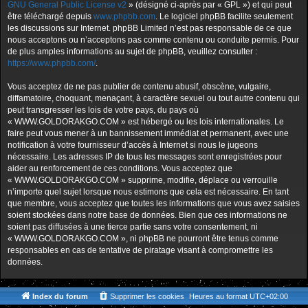
GNU General Public License v2
» (désigné ci-après par « GPL ») et qui peut
être téléchargé depuis
www.phpbb.com
. Le logiciel phpBB facilite seulement
les discussions sur Internet. phpBB Limited n’est pas responsable de ce que
nous acceptons ou n’acceptons pas comme contenu ou conduite permis. Pour
de plus amples informations au sujet de phpBB, veuillez consulter :
https://www.phpbb.com/
.
Vous acceptez de ne pas publier de contenu abusif, obscène, vulgaire,
diffamatoire, choquant, menaçant, à caractère sexuel ou tout autre contenu qui
peut transgresser les lois de votre pays, du pays où
« WWW.GOLDORAKGO.COM » est hébergé ou les lois internationales. Le
faire peut vous mener à un bannissement immédiat et permanent, avec une
notification à votre fournisseur d’accès à Internet si nous le jugeons
nécessaire. Les adresses IP de tous les messages sont enregistrées pour
aider au renforcement de ces conditions. Vous acceptez que
« WWW.GOLDORAKGO.COM » supprime, modifie, déplace ou verrouille
n’importe quel sujet lorsque nous estimons que cela est nécessaire. En tant
que membre, vous acceptez que toutes les informations que vous avez saisies
soient stockées dans notre base de données. Bien que ces informations ne
soient pas diffusées à une tierce partie sans votre consentement, ni
« WWW.GOLDORAKGO.COM », ni phpBB ne pourront être tenus comme
responsables en cas de tentative de piratage visant à compromettre les
données.
Index du forum
Supprimer les cookies
Heures au format
UTC+02:00